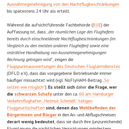
Ausnahmegenehmigung von den Nachtflugbeschränkungen
bis spätestens 24 Uhr als erteilt.
Während die aufsichtführende Fachbehörde (
BUE
) der
Auffassung ist, dass „
der räumlichen Lage des Flughafens
bereits durch einschneidende Nachtflugbeschränkungen (im
Vergleich zu den meisten anderen Flughäfen) sowie eine
restriktive Handhabung von Ausnahmegenehmigungen
Rechnung getragen wird
“, zeigen die
Flugspurenauswertungen des Deutschen Fluglärmdienstes
(DFLD e.V.), dass das vorgegebene Betriebsende immer
häufiger missachtet wird (vgl. NoFlyHAM-Beitrag „
So
selten wie möglich
“).
Es stellt sich
daher
die Frage, wer
die
schwarzen Schafe
unter den ca.
60 am Hamburger
Verkehrsflughafen „Helmut Schmidt“ tätigen
Fluggesellschaften
sind, denen das
Wohlbefinden der
Bürgerinnen und Bürger
in den An- und Abflugschneisen
derart wenig bedeutet
, dass sie durch ihre (unzureichende)
Flugplanung die nächtlichen Verspätungen mindestens