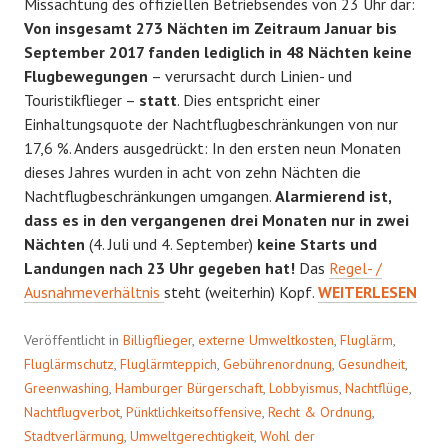
Missachtung des offiziellen Betriebsendes von 23 Uhr dar:
Von insgesamt 273 Nächten im Zeitraum Januar bis
September 2017 fanden lediglich in 48 Nächten keine
Flugbewegungen
– verursacht durch Linien- und
Touristikflieger –
statt
. Dies entspricht einer
Einhaltungsquote der Nachtflugbeschränkungen von nur
17,6 %. Anders ausgedrückt: In den ersten neun Monaten
dieses Jahres wurden in acht von zehn Nächten die
Nachtflugbeschränkungen umgangen.
Alarmierend ist,
dass es in den vergangenen drei Monaten nur in zwei
Nächten
(4. Juli und 4. September)
keine Starts und
Landungen nach 23 Uhr gegeben hat!
Das
Regel- /
RICHTIGSTELLUN
Ausnahmeverhältnis
steht (weiterhin) Kopf.
WEITERLESEN
Veröffentlicht in
Billigflieger
,
externe Umweltkosten
,
Fluglärm
,
Fluglärmschutz
,
Fluglärmteppich
,
Gebührenordnung
,
Gesundheit
,
Greenwashing
,
Hamburger Bürgerschaft
,
Lobbyismus
,
Nachtflüge
,
Nachtflugverbot
,
Pünktlichkeitsoffensive
,
Recht & Ordnung
,
Stadtverlärmung
,
Umweltgerechtigkeit
,
Wohl der