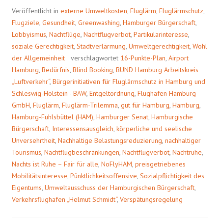
MADRID?
Veröffentlicht in
externe Umweltkosten
,
Fluglärm
,
Fluglärmschutz
,
–
Flugziele
,
Gesundheit
,
Greenwashing
,
Hamburger Bürgerschaft
,
HAUPTSACHE
Lobbyismus
,
Nachtflüge
,
Nachtflugverbot
,
Partikularinteresse
,
ITALIEN!
soziale Gerechtigkeit
,
Stadtverlärmung
,
Umweltgerechtigkeit
,
Wohl
der Allgemeinheit
verschlagwortet
16-Punkte-Plan
,
Airport
Hamburg
,
Bedürfnis
,
Blind Booking
,
BUND Hamburg Arbeitskreis
„Luftverkehr“
,
Bürgerinitiativen für Fluglärmschutz in Hamburg und
Schleswig-Holstein - BAW
,
Entgeltordnung
,
Flughafen Hamburg
GmbH
,
Fluglärm
,
Fluglärm-Trilemma
,
gut für Hamburg
,
Hamburg
,
Hamburg-Fuhlsbüttel (HAM)
,
Hamburger Senat
,
Hamburgische
Bürgerschaft
,
Interessensausgleich
,
körperliche und seelische
Unversehrtheit
,
Nachhaltige Belastungsreduzierung
,
nachhaltiger
Tourismus
,
Nachtflugbeschränkungen
,
Nachtflugverbot
,
Nachtruhe
,
Nachts ist Ruhe – Fair für alle
,
NoFlyHAM
,
preisgetriebenes
Mobilitätsinteresse
,
Pünktlichkeitsoffensive
,
Sozialpflichtigkeit des
Eigentums
,
Umweltausschuss der Hamburgischen Bürgerschaft
,
Verkehrsflughafen „Helmut Schmidt“
,
Verspätungsregelung