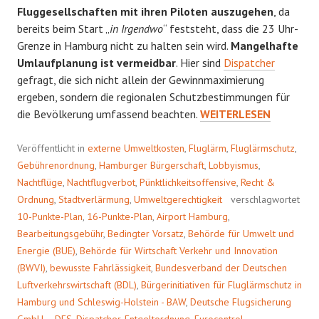
Fluggesellschaften mit ihren Piloten auszugehen
, da
bereits beim Start „
in Irgendwo
“ feststeht, dass die 23 Uhr-
Grenze in Hamburg nicht zu halten sein wird.
Mangelhafte
Umlaufplanung ist vermeidbar
. Hier sind
Dispatcher
gefragt, die sich nicht allein der Gewinnmaximierung
ergeben, sondern die regionalen Schutzbestimmungen für
BEDINGTER
die Bevölkerung umfassend beachten.
WEITERLESEN
VORSATZ
Veröffentlicht in
externe Umweltkosten
,
Fluglärm
,
Fluglärmschutz
,
Gebührenordnung
,
Hamburger Bürgerschaft
,
Lobbyismus
,
Nachtflüge
,
Nachtflugverbot
,
Pünktlichkeitsoffensive
,
Recht &
Ordnung
,
Stadtverlärmung
,
Umweltgerechtigkeit
verschlagwortet
10-Punkte-Plan
,
16-Punkte-Plan
,
Airport Hamburg
,
Bearbeitungsgebühr
,
Bedingter Vorsatz
,
Behörde für Umwelt und
Energie (BUE)
,
Behörde für Wirtschaft Verkehr und Innovation
(BWVI)
,
bewusste Fahrlässigkeit
,
Bundesverband der Deutschen
Luftverkehrswirtschaft (BDL)
,
Bürgerinitiativen für Fluglärmschutz in
Hamburg und Schleswig-Holstein - BAW
,
Deutsche Flugsicherung