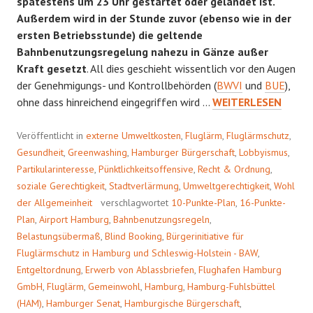
spätestens um 23 Uhr gestartet oder gelandet ist.
Außerdem wird in der Stunde zuvor (ebenso wie in der
ersten Betriebsstunde) die geltende
Bahnbenutzungsregelung nahezu in Gänze außer
Kraft gesetzt
. All dies geschieht wissentlich vor den Augen
der Genehmigungs- und Kontrollbehörden (
BWVI
und
BUE
),
REFORMATIONSBED
ohne dass hinreichend eingegriffen wird …
WEITERLESEN
Veröffentlicht in
externe Umweltkosten
,
Fluglärm
,
Fluglärmschutz
,
Gesundheit
,
Greenwashing
,
Hamburger Bürgerschaft
,
Lobbyismus
,
Partikularinteresse
,
Pünktlichkeitsoffensive
,
Recht & Ordnung
,
soziale Gerechtigkeit
,
Stadtverlärmung
,
Umweltgerechtigkeit
,
Wohl
der Allgemeinheit
verschlagwortet
10-Punkte-Plan
,
16-Punkte-
Plan
,
Airport Hamburg
,
Bahnbenutzungsregeln
,
Belastungsübermaß
,
Blind Booking
,
Bürgerinitiative für
Fluglärmschutz in Hamburg und Schleswig-Holstein - BAW
,
Entgeltordnung
,
Erwerb von Ablassbriefen
,
Flughafen Hamburg
GmbH
,
Fluglärm
,
Gemeinwohl
,
Hamburg
,
Hamburg-Fuhlsbüttel
(HAM)
,
Hamburger Senat
,
Hamburgische Bürgerschaft
,