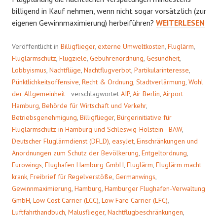
billigend in Kauf nehmen, wenn nicht sogar vorsätzlich (zur
SCHWARZE
eigenen Gewinnmaximierung) herbeiführen?
WEITERLESEN
SCHAFE
Veröffentlicht in
Billigflieger
,
externe Umweltkosten
,
Fluglärm
,
Fluglärmschutz
,
Flugziele
,
Gebührenordnung
,
Gesundheit
,
Lobbyismus
,
Nachtflüge
,
Nachtflugverbot
,
Partikularinteresse
,
Pünktlichkeitsoffensive
,
Recht & Ordnung
,
Stadtverlärmung
,
Wohl
der Allgemeinheit
verschlagwortet
AIP
,
Air Berlin
,
Airport
Hamburg
,
Behörde für Wirtschaft und Verkehr
,
Betriebsgenehmigung
,
Billigflieger
,
Bürgerinitiative für
Fluglärmschutz in Hamburg und Schleswig-Holstein - BAW
,
Deutscher Fluglärmdienst (DFLD)
,
easyJet
,
Einschränkungen und
Anordnungen zum Schutz der Bevölkerung
,
Entgeltordnung
,
Eurowings
,
Flughafen Hamburg GmbH
,
Fluglärm
,
Fluglärm macht
krank
,
Freibrief für Regelverstöße
,
Germanwings
,
Gewinnmaximierung
,
Hamburg
,
Hamburger Flughafen-Verwaltung
GmbH
,
Low Cost Carrier (LCC)
,
Low Fare Carrier (LFC)
,
Luftfahrthandbuch
,
Malusflieger
,
Nachtflugbeschränkungen
,