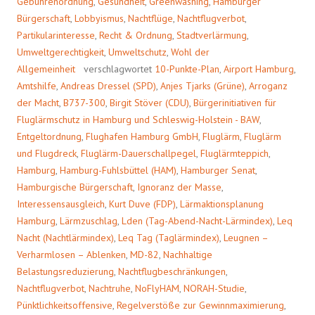
Gebührenordnung
,
Gesundheit
,
Greenwashing
,
Hamburger
Bürgerschaft
,
Lobbyismus
,
Nachtflüge
,
Nachtflugverbot
,
Partikularinteresse
,
Recht & Ordnung
,
Stadtverlärmung
,
Umweltgerechtigkeit
,
Umweltschutz
,
Wohl der
Allgemeinheit
verschlagwortet
10-Punkte-Plan
,
Airport Hamburg
,
Amtshilfe
,
Andreas Dressel (SPD)
,
Anjes Tjarks (Grüne)
,
Arroganz
der Macht
,
B737-300
,
Birgit Stöver (CDU)
,
Bürgerinitiativen für
Fluglärmschutz in Hamburg und Schleswig-Holstein - BAW
,
Entgeltordnung
,
Flughafen Hamburg GmbH
,
Fluglärm
,
Fluglärm
und Flugdreck
,
Fluglärm-Dauerschallpegel
,
Fluglärmteppich
,
Hamburg
,
Hamburg-Fuhlsbüttel (HAM)
,
Hamburger Senat
,
Hamburgische Bürgerschaft
,
Ignoranz der Masse
,
Interessensausgleich
,
Kurt Duve (FDP)
,
Lärmaktionsplanung
Hamburg
,
Lärmzuschlag
,
Lden (Tag-Abend-Nacht-Lärmindex)
,
Leq
Nacht (Nachtlärmindex)
,
Leq Tag (Taglärmindex)
,
Leugnen –
Verharmlosen – Ablenken
,
MD-82
,
Nachhaltige
Belastungsreduzierung
,
Nachtflugbeschränkungen
,
Nachtflugverbot
,
Nachtruhe
,
NoFlyHAM
,
NORAH-Studie
,
Pünktlichkeitsoffensive
,
Regelverstöße zur Gewinnmaximierung
,