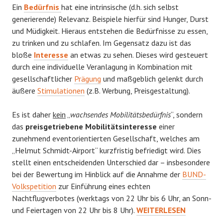
Ein
Bedürfnis
hat eine intrinsische (d.h. sich selbst
generierende) Relevanz. Beispiele hierfür sind Hunger, Durst
und Müdigkeit. Hieraus entstehen die Bedürfnisse zu essen,
zu trinken und zu schlafen. Im Gegensatz dazu ist das
bloße
Interesse
an etwas zu sehen. Dieses wird gesteuert
durch eine individuelle Veranlagung in Kombination mit
gesellschaftlicher
Prägung
und maßgeblich gelenkt durch
äußere
Stimulationen
(z.B. Werbung, Preisgestaltung).
Es ist daher
kein
„
wachsendes Mobilitätsbedürfnis
“, sondern
das
preisgetriebene Mobilitätsinteresse
einer
zunehmend eventorientierten Gesellschaft, welches am
„Helmut Schmidt-Airport“ kurzfristig befriedigt wird. Dies
stellt einen entscheidenden Unterschied dar – insbesondere
bei der Bewertung im Hinblick auf die Annahme der
BUND-
Volkspetition
zur Einführung eines echten
Nachtflugverbotes (werktags von 22 Uhr bis 6 Uhr, an Sonn-
MAILAND
und Feiertagen von 22 Uhr bis 8 Uhr).
WEITERLESEN
ODER