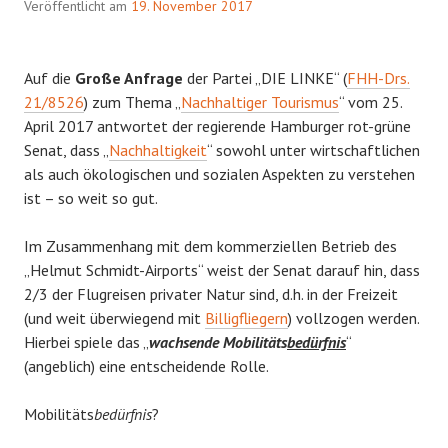
Veröffentlicht am
19. November 2017
Auf die
Große Anfrage
der Partei „DIE LINKE“ (
FHH-Drs.
21/8526
) zum Thema „
Nachhaltiger Tourismus
“ vom 25.
April 2017 antwortet der regierende Hamburger rot-grüne
Senat, dass „
Nachhaltigkeit
“ sowohl unter wirtschaftlichen
als auch ökologischen und sozialen Aspekten zu verstehen
ist – so weit so gut.
Im Zusammenhang mit dem kommerziellen Betrieb des
„Helmut Schmidt-Airports“ weist der Senat darauf hin, dass
2/3 der Flugreisen privater Natur sind, d.h. in der Freizeit
(und weit überwiegend mit
Billigfliegern
) vollzogen werden.
Hierbei spiele das „
wachsende Mobilitäts
bedürfnis
“
(angeblich) eine entscheidende Rolle.
Mobilitäts
bedürfnis
?