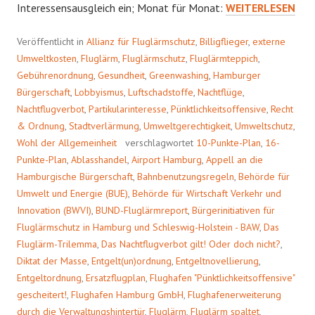
FLUGTÖNENDE
Interessensausgleich ein; Monat für Monat:
WEITERLESEN
REPLIKEN
2017
Veröffentlicht in
Allianz für Fluglärmschutz
,
Billigflieger
,
externe
Umweltkosten
,
Fluglärm
,
Fluglärmschutz
,
Fluglärmteppich
,
Gebührenordnung
,
Gesundheit
,
Greenwashing
,
Hamburger
Bürgerschaft
,
Lobbyismus
,
Luftschadstoffe
,
Nachtflüge
,
Nachtflugverbot
,
Partikularinteresse
,
Pünktlichkeitsoffensive
,
Recht
& Ordnung
,
Stadtverlärmung
,
Umweltgerechtigkeit
,
Umweltschutz
,
Wohl der Allgemeinheit
verschlagwortet
10-Punkte-Plan
,
16-
Punkte-Plan
,
Ablasshandel
,
Airport Hamburg
,
Appell an die
Hamburgische Bürgerschaft
,
Bahnbenutzungsregeln
,
Behörde für
Umwelt und Energie (BUE)
,
Behörde für Wirtschaft Verkehr und
Innovation (BWVI)
,
BUND-Fluglärmreport
,
Bürgerinitiativen für
Fluglärmschutz in Hamburg und Schleswig-Holstein - BAW
,
Das
Fluglärm-Trilemma
,
Das Nachtflugverbot gilt! Oder doch nicht?
,
Diktat der Masse
,
Entgelt(un)ordnung
,
Entgeltnovellierung
,
Entgeltordnung
,
Ersatzflugplan
,
Flughafen "Pünktlichkeitsoffensive"
gescheitert!
,
Flughafen Hamburg GmbH
,
Flughafenerweiterung
durch die Verwaltungshintertür
,
Fluglärm
,
Fluglärm spaltet
,