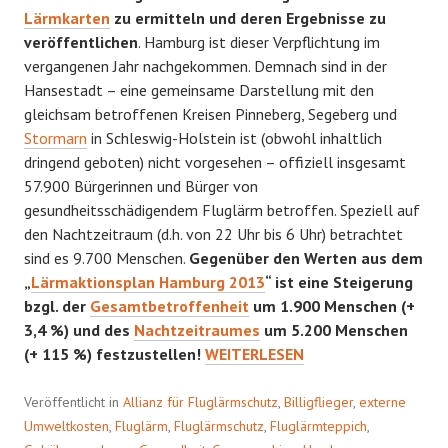
Lärmkarten
zu ermitteln und deren Ergebnisse zu
veröffentlichen
. Hamburg ist dieser Verpflichtung im
vergangenen Jahr nachgekommen. Demnach sind in der
Hansestadt – eine gemeinsame Darstellung mit den
gleichsam betroffenen Kreisen Pinneberg, Segeberg und
Stormarn
in Schleswig-Holstein ist (obwohl inhaltlich
dringend geboten) nicht vorgesehen – offiziell insgesamt
57.900 Bürgerinnen und Bürger von
gesundheitsschädigendem Fluglärm betroffen. Speziell auf
den Nachtzeitraum (d.h. von 22 Uhr bis 6 Uhr) betrachtet
sind es 9.700 Menschen.
Gegenüber den Werten aus dem
„
Lärmaktionsplan Hamburg 2013
“ ist eine Steigerung
bzgl. der
Gesamtbetroffenheit
um 1.900 Menschen (+
3,4 %) und des
Nachtzeitraumes
um 5.200 Menschen
ALARM
(+ 115 %) festzustellen!
WEITERLESEN
Veröffentlicht in
Allianz für Fluglärmschutz
,
Billigflieger
,
externe
Umweltkosten
,
Fluglärm
,
Fluglärmschutz
,
Fluglärmteppich
,