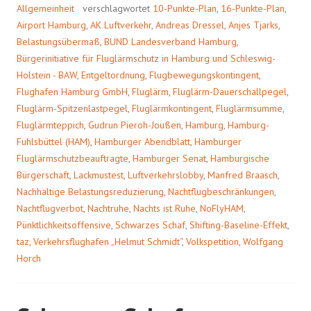
Allgemeinheit
verschlagwortet
10-Punkte-Plan
,
16-Punkte-Plan
,
Airport Hamburg
,
AK Luftverkehr
,
Andreas Dressel
,
Anjes Tjarks
,
Belastungsübermaß
,
BUND Landesverband Hamburg
,
Bürgerinitiative für Fluglärmschutz in Hamburg und Schleswig-
Holstein - BAW
,
Entgeltordnung
,
Flugbewegungskontingent
,
Flughafen Hamburg GmbH
,
Fluglärm
,
Fluglärm-Dauerschallpegel
,
Fluglärm-Spitzenlastpegel
,
Fluglärmkontingent
,
Fluglärmsumme
,
Fluglärmteppich
,
Gudrun Pieroh-Joußen
,
Hamburg
,
Hamburg-
Fuhlsbüttel (HAM)
,
Hamburger Abendblatt
,
Hamburger
Fluglärmschutzbeauftragte
,
Hamburger Senat
,
Hamburgische
Bürgerschaft
,
Lackmustest
,
Luftverkehrslobby
,
Manfred Braasch
,
Nachhaltige Belastungsreduzierung
,
Nachtflugbeschränkungen
,
Nachtflugverbot
,
Nachtruhe
,
Nachts ist Ruhe
,
NoFlyHAM
,
Pünktlichkeitsoffensive
,
Schwarzes Schaf
,
Shifting-Baseline-Effekt
,
taz
,
Verkehrsflughafen „Helmut Schmidt“
,
Volkspetition
,
Wolfgang
Horch