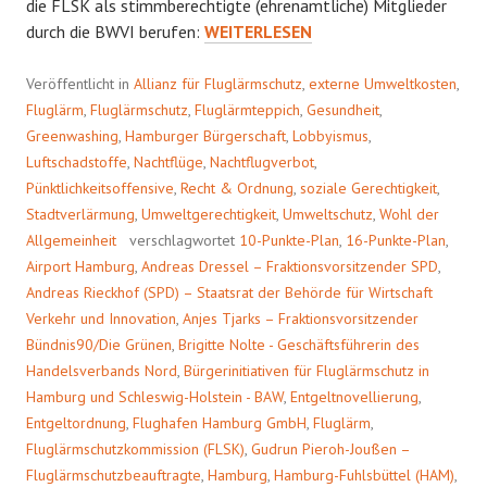
die FLSK als stimmberechtigte (ehrenamtliche) Mitglieder
KEIN
durch die BWVI berufen:
WEITERLESEN
QUANTUM
RUHE
Veröffentlicht in
Allianz für Fluglärmschutz
,
externe Umweltkosten
,
Fluglärm
,
Fluglärmschutz
,
Fluglärmteppich
,
Gesundheit
,
Greenwashing
,
Hamburger Bürgerschaft
,
Lobbyismus
,
Luftschadstoffe
,
Nachtflüge
,
Nachtflugverbot
,
Pünktlichkeitsoffensive
,
Recht & Ordnung
,
soziale Gerechtigkeit
,
Stadtverlärmung
,
Umweltgerechtigkeit
,
Umweltschutz
,
Wohl der
Allgemeinheit
verschlagwortet
10-Punkte-Plan
,
16-Punkte-Plan
,
Airport Hamburg
,
Andreas Dressel – Fraktionsvorsitzender SPD
,
Andreas Rieckhof (SPD) – Staatsrat der Behörde für Wirtschaft
Verkehr und Innovation
,
Anjes Tjarks – Fraktionsvorsitzender
Bündnis90/Die Grünen
,
Brigitte Nolte - Geschäftsführerin des
Handelsverbands Nord
,
Bürgerinitiativen für Fluglärmschutz in
Hamburg und Schleswig-Holstein - BAW
,
Entgeltnovellierung
,
Entgeltordnung
,
Flughafen Hamburg GmbH
,
Fluglärm
,
Fluglärmschutzkommission (FLSK)
,
Gudrun Pieroh-Joußen –
Fluglärmschutzbeauftragte
,
Hamburg
,
Hamburg-Fuhlsbüttel (HAM)
,