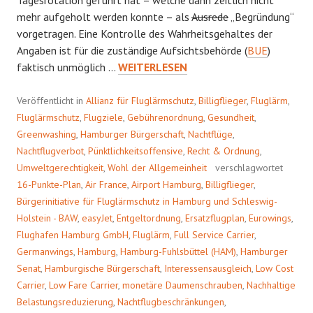
Tagesrotation geführt hat – welche dann zeitlich nicht
mehr aufgeholt werden konnte – als
Ausrede
„Begründung“
vorgetragen. Eine Kontrolle des Wahrheitsgehaltes der
Angaben ist für die zuständige Aufsichtsbehörde (
BUE
)
WER
faktisch unmöglich …
WEITERLESEN
ZU
SPÄT
Veröffentlicht in
Allianz für Fluglärmschutz
,
Billigflieger
,
Fluglärm
,
FLIEGT
Fluglärmschutz
,
Flugziele
,
Gebührenordnung
,
Gesundheit
,
…
Greenwashing
,
Hamburger Bürgerschaft
,
Nachtflüge
,
Nachtflugverbot
,
Pünktlichkeitsoffensive
,
Recht & Ordnung
,
Umweltgerechtigkeit
,
Wohl der Allgemeinheit
verschlagwortet
16-Punkte-Plan
,
Air France
,
Airport Hamburg
,
Billigflieger
,
Bürgerinitiative für Fluglärmschutz in Hamburg und Schleswig-
Holstein - BAW
,
easyJet
,
Entgeltordnung
,
Ersatzflugplan
,
Eurowings
,
Flughafen Hamburg GmbH
,
Fluglärm
,
Full Service Carrier
,
Germanwings
,
Hamburg
,
Hamburg-Fuhlsbüttel (HAM)
,
Hamburger
Senat
,
Hamburgische Bürgerschaft
,
Interessensausgleich
,
Low Cost
Carrier
,
Low Fare Carrier
,
monetäre Daumenschrauben
,
Nachhaltige
Belastungsreduzierung
,
Nachtflugbeschränkungen
,