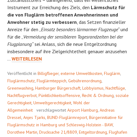
Zustandsstörers – dahingehend, dass ein wesentliches
Instrument zur Erreichung des Ziels, den
Lärmschutz für
die von Fluglärm betroffenen Anwohnerinnen und
Anwohner stetig zu verbessern
, das Setzen finanzieller
Anreize für den „
Einsatz besonders lärmarmer Flugzeuge“
und
für die „
Vermeidung der sensibleren Tagesrandzeiten bei der
Flugplanung“
sei. Anlass, sich die neue Entgeltordnung
insbesondere auf ihre Zielgerichtetheit genauer anzusehen
ENTGELT(UN)ORDNUNG
…
WEITERLESEN
Veröffentlicht in
Billigflieger
,
externe Umweltkosten
,
Fluglärm
,
Fluglärmschutz
,
Fluglärmteppich
,
Gebührenordnung
,
Greenwashing
,
Hamburger Bürgerschaft
,
Lobbyismus
,
Nachtflüge
,
Nachtflugverbot
,
Pünktlichkeitsoffensive
,
Recht & Ordnung
,
soziale
Gerechtigkeit
,
Umweltgerechtigkeit
,
Wohl der
Allgemeinheit
verschlagwortet
Airport Hamburg
,
Andreas
Dressel
,
Anjes Tjarks
,
BUND-Fluglärmreport
,
Bürgerinitiative für
Fluglärmschutz in Hamburg und Schleswig-Holstein - BAW
,
Dorothee Martin
,
Drucksache 21/8809
,
Entgeltordnung
,
Flughafen