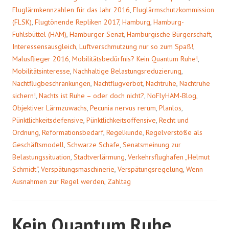
Fluglärmkennzahlen für das Jahr 2016
,
Fluglärmschutzkommission
(FLSK)
,
Flugtönende Repliken 2017
,
Hamburg
,
Hamburg-
Fuhlsbüttel (HAM)
,
Hamburger Senat
,
Hamburgische Bürgerschaft
,
Interessensausgleich
,
Luftverschmutzung nur so zum Spaß!
,
Malusflieger 2016
,
Mobilitätsbedürfnis? Kein Quantum Ruhe!
,
Mobilitätsinteresse
,
Nachhaltige Belastungsreduzierung
,
Nachtflugbeschränkungen
,
Nachtflugverbot
,
Nachtruhe
,
Nachtruhe
sichern!
,
Nachts ist Ruhe – oder doch nicht?
,
NoFlyHAM-Blog
,
Objektiver Lärmzuwachs
,
Pecunia nervus rerum
,
Planlos
,
Pünktlichkeitsdefensive
,
Pünktlichkeitsoffensive
,
Recht und
Ordnung
,
Reformationsbedarf
,
Regelkunde
,
Regelverstöße als
Geschäftsmodell
,
Schwarze Schafe
,
Senatsmeinung zur
Belastungssituation
,
Stadtverlärmung
,
Verkehrsflughafen „Helmut
Schmidt“
,
Verspätungsmaschinerie
,
Verspätungsregelung
,
Wenn
Ausnahmen zur Regel werden
,
Zahltag
Kein Quantum Ruhe