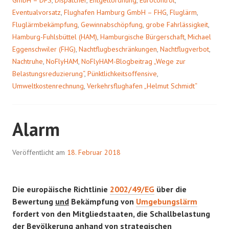
GmbH – DFS
,
Dispatcher
,
Entgeltordnung
,
Eurocontrol
,
Eventualvorsatz
,
Flughafen Hamburg GmbH – FHG
,
Fluglärm
,
Fluglärmbekämpfung
,
Gewinnabschöpfung
,
grobe Fahrlässigkeit
,
Hamburg-Fuhlsbüttel (HAM)
,
Hamburgische Bürgerschaft
,
Michael
Eggenschwiler (FHG)
,
Nachtflugbeschränkungen
,
Nachtflugverbot
,
Nachtruhe
,
NoFlyHAM
,
NoFlyHAM-Blogbeitrag „Wege zur
Belastungsreduzierung“
,
Pünktlichkeitsoffensive
,
Umweltkostenrechnung
,
Verkehrsflughafen „Helmut Schmidt“
Alarm
Veröffentlicht am
18. Februar 2018
Die europäische Richtlinie
2002/49/EG
über die
Bewertung
und
Bekämpfung von
Umgebungslärm
fordert von den Mitgliedstaaten, die Schallbelastung
der Bevölkerung anhand von strategischen