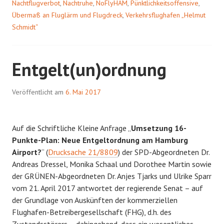
Nachtflugverbot
,
Nachtruhe
,
NoFlyHAM
,
Pünktlichkeitsoffensive
,
Übermaß an Fluglärm und Flugdreck
,
Verkehrsflughafen „Helmut
Schmidt“
Entgelt(un)ordnung
Veröffentlicht am
6. Mai 2017
Auf die Schriftliche Kleine Anfrage „
Umsetzung 16-
Punkte-Plan: Neue Entgeltordnung am Hamburg
Airport?
“ (
Drucksache 21/8809
) der SPD-Abgeordneten Dr.
Andreas Dressel, Monika Schaal und Dorothee Martin sowie
der GRÜNEN-Abgeordneten Dr. Anjes Tjarks und Ulrike Sparr
vom 21. April 2017 antwortet der regierende Senat – auf
der Grundlage von Auskünften der kommerziellen
Flughafen-Betreibergesellschaft (FHG), d.h. des