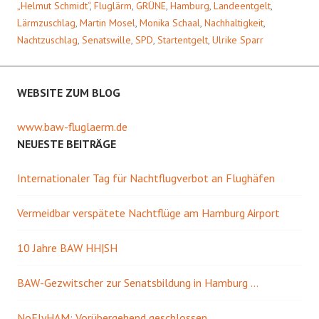
„Helmut Schmidt“
,
Fluglärm
,
GRÜNE
,
Hamburg
,
Landeentgelt
,
Lärmzuschlag
,
Martin Mosel
,
Monika Schaal
,
Nachhaltigkeit
,
Nachtzuschlag
,
Senatswille
,
SPD
,
Startentgelt
,
Ulrike Sparr
WEBSITE ZUM BLOG
www.baw-fluglaerm.de
NEUESTE BEITRÄGE
Internationaler Tag für Nachtflugverbot an Flughäfen
Vermeidbar verspätete Nachtflüge am Hamburg Airport
10 Jahre BAW HH|SH
BAW-Gezwitscher zur Senatsbildung in Hamburg …
NoFlyHAM: Vorübergehend geschlossen …