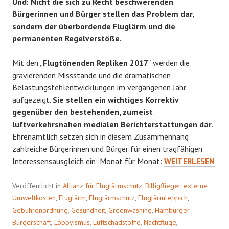
Und: Nicht die sich zu Recht beschwerenden
Bürgerinnen und Bürger stellen das Problem dar,
sondern der überbordende Fluglärm und die
permanenten Regelverstöße.
Mit den „
Flugtönenden Repliken 2017
“ werden die
gravierenden Missstände und die dramatischen
Belastungsfehlentwicklungen im vergangenen Jahr
aufgezeigt.
Sie stellen ein wichtiges Korrektiv
gegenüber den bestehenden, zumeist
luftverkehrsnahen medialen Berichterstattungen dar
.
Ehrenamtlich setzen sich in diesem Zusammenhang
zahlreiche Bürgerinnen und Bürger für einen tragfähigen
FLUGTÖNENDE
Interessensausgleich ein; Monat für Monat:
WEITERLESEN
REPLIKEN
2017
Veröffentlicht in
Allianz für Fluglärmschutz
,
Billigflieger
,
externe
Umweltkosten
,
Fluglärm
,
Fluglärmschutz
,
Fluglärmteppich
,
Gebührenordnung
,
Gesundheit
,
Greenwashing
,
Hamburger
Bürgerschaft
,
Lobbyismus
,
Luftschadstoffe
,
Nachtflüge
,