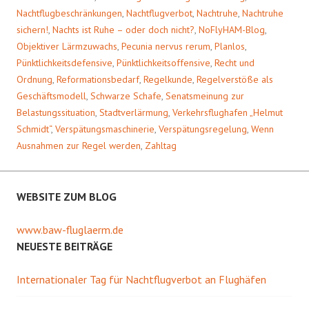
Nachtflugbeschränkungen
,
Nachtflugverbot
,
Nachtruhe
,
Nachtruhe
sichern!
,
Nachts ist Ruhe – oder doch nicht?
,
NoFlyHAM-Blog
,
Objektiver Lärmzuwachs
,
Pecunia nervus rerum
,
Planlos
,
Pünktlichkeitsdefensive
,
Pünktlichkeitsoffensive
,
Recht und
Ordnung
,
Reformationsbedarf
,
Regelkunde
,
Regelverstöße als
Geschäftsmodell
,
Schwarze Schafe
,
Senatsmeinung zur
Belastungssituation
,
Stadtverlärmung
,
Verkehrsflughafen „Helmut
Schmidt“
,
Verspätungsmaschinerie
,
Verspätungsregelung
,
Wenn
Ausnahmen zur Regel werden
,
Zahltag
WEBSITE ZUM BLOG
www.baw-fluglaerm.de
NEUESTE BEITRÄGE
Internationaler Tag für Nachtflugverbot an Flughäfen