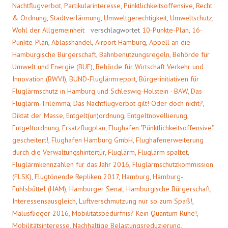
Nachtflugverbot
,
Partikularinteresse
,
Pünktlichkeitsoffensive
,
Recht
& Ordnung
,
Stadtverlärmung
,
Umweltgerechtigkeit
,
Umweltschutz
,
Wohl der Allgemeinheit
verschlagwortet
10-Punkte-Plan
,
16-
Punkte-Plan
,
Ablasshandel
,
Airport Hamburg
,
Appell an die
Hamburgische Bürgerschaft
,
Bahnbenutzungsregeln
,
Behörde für
Umwelt und Energie (BUE)
,
Behörde für Wirtschaft Verkehr und
Innovation (BWVI)
,
BUND-Fluglärmreport
,
Bürgerinitiativen für
Fluglärmschutz in Hamburg und Schleswig-Holstein - BAW
,
Das
Fluglärm-Trilemma
,
Das Nachtflugverbot gilt! Oder doch nicht?
,
Diktat der Masse
,
Entgelt(un)ordnung
,
Entgeltnovellierung
,
Entgeltordnung
,
Ersatzflugplan
,
Flughafen "Pünktlichkeitsoffensive"
gescheitert!
,
Flughafen Hamburg GmbH
,
Flughafenerweiterung
durch die Verwaltungshintertür
,
Fluglärm
,
Fluglärm spaltet
,
Fluglärmkennzahlen für das Jahr 2016
,
Fluglärmschutzkommission
(FLSK)
,
Flugtönende Repliken 2017
,
Hamburg
,
Hamburg-
Fuhlsbüttel (HAM)
,
Hamburger Senat
,
Hamburgische Bürgerschaft
,
Interessensausgleich
,
Luftverschmutzung nur so zum Spaß!
,
Malusflieger 2016
,
Mobilitätsbedürfnis? Kein Quantum Ruhe!
,
Mobilitätsinteresse
,
Nachhaltige Belastungsreduzierung
,