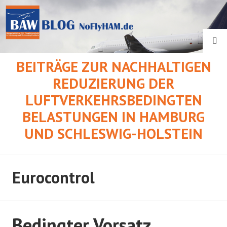
Springe
zum
Inhalt
SU
BEITRÄGE ZUR NACHHALTIGEN
REDUZIERUNG DER
LUFTVERKEHRSBEDINGTEN
BELASTUNGEN IN HAMBURG
UND SCHLESWIG-HOLSTEIN
Eurocontrol
Bedingter Vorsatz