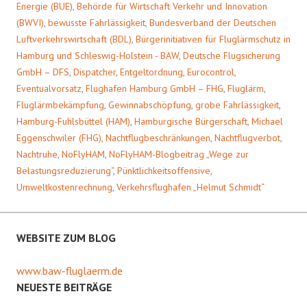
Energie (BUE)
,
Behörde für Wirtschaft Verkehr und Innovation
(BWVI)
,
bewusste Fahrlässigkeit
,
Bundesverband der Deutschen
Luftverkehrswirtschaft (BDL)
,
Bürgerinitiativen für Fluglärmschutz in
Hamburg und Schleswig-Holstein - BAW
,
Deutsche Flugsicherung
GmbH – DFS
,
Dispatcher
,
Entgeltordnung
,
Eurocontrol
,
Eventualvorsatz
,
Flughafen Hamburg GmbH – FHG
,
Fluglärm
,
Fluglärmbekämpfung
,
Gewinnabschöpfung
,
grobe Fahrlässigkeit
,
Hamburg-Fuhlsbüttel (HAM)
,
Hamburgische Bürgerschaft
,
Michael
Eggenschwiler (FHG)
,
Nachtflugbeschränkungen
,
Nachtflugverbot
,
Nachtruhe
,
NoFlyHAM
,
NoFlyHAM-Blogbeitrag „Wege zur
Belastungsreduzierung“
,
Pünktlichkeitsoffensive
,
Umweltkostenrechnung
,
Verkehrsflughafen „Helmut Schmidt“
WEBSITE ZUM BLOG
www.baw-fluglaerm.de
NEUESTE BEITRÄGE