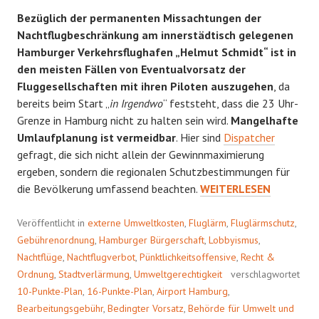
Bezüglich der permanenten Missachtungen der
Nachtflugbeschränkung am innerstädtisch gelegenen
Hamburger Verkehrsflughafen „Helmut Schmidt“ ist in
den meisten Fällen von Eventualvorsatz der
Fluggesellschaften mit ihren Piloten auszugehen
, da
bereits beim Start „
in Irgendwo
“ feststeht, dass die 23 Uhr-
Grenze in Hamburg nicht zu halten sein wird.
Mangelhafte
Umlaufplanung ist vermeidbar
. Hier sind
Dispatcher
gefragt, die sich nicht allein der Gewinnmaximierung
ergeben, sondern die regionalen Schutzbestimmungen für
BEDINGTER
die Bevölkerung umfassend beachten.
WEITERLESEN
VORSATZ
Veröffentlicht in
externe Umweltkosten
,
Fluglärm
,
Fluglärmschutz
,
Gebührenordnung
,
Hamburger Bürgerschaft
,
Lobbyismus
,
Nachtflüge
,
Nachtflugverbot
,
Pünktlichkeitsoffensive
,
Recht &
Ordnung
,
Stadtverlärmung
,
Umweltgerechtigkeit
verschlagwortet
10-Punkte-Plan
,
16-Punkte-Plan
,
Airport Hamburg
,
Bearbeitungsgebühr
,
Bedingter Vorsatz
,
Behörde für Umwelt und