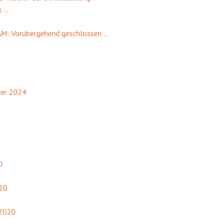
g …
M: Vorübergehend geschlossen …
er 2024
3
2
0
20
 2020