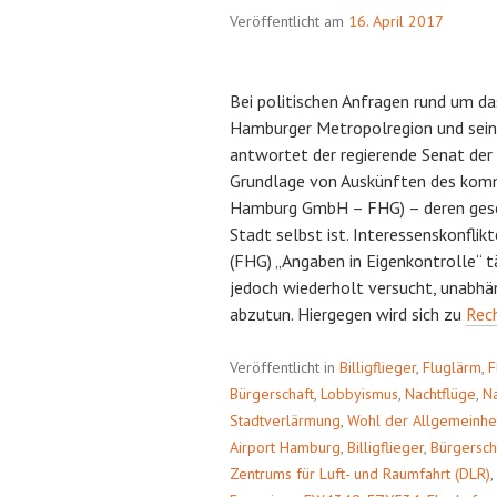
Veröffentlicht am
16. April 2017
Bei politischen Anfragen rund um da
Hamburger Metropolregion und sein
antwortet der regierende Senat de
Grundlage von Auskünften des komm
Hamburg GmbH – FHG) – deren gesch
Stadt selbst ist. Interessenskonflik
(FHG) „Angaben in Eigenkontrolle“ t
jedoch wiederholt versucht, unabhän
abzutun. Hiergegen wird sich zu
Rec
Veröffentlicht in
Billigflieger
,
Fluglärm
,
F
Bürgerschaft
,
Lobbyismus
,
Nachtflüge
,
Na
Stadtverlärmung
,
Wohl der Allgemeinhe
Airport Hamburg
,
Billigflieger
,
Bürgersch
Zentrums für Luft- und Raumfahrt (DLR)
,