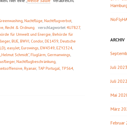
eit hier eine „
weiße Salbe
“ verabreicht
Hambur
RIE
NoFlyHA
Greenwashing
,
Nachtflüge
,
Nachtflugverbot
,
ive
,
Recht & Ordnung
verschlagwortet
4U7827
,
örde für Umwelt und Energie
,
Behörde für
ARCHIV
flieger
,
BUE
,
BWVI
,
Condor
,
DE1439
,
Deutsche
LD)
,
easyJet
,
Eurowings
,
EW4349
,
EZY2324
,
Septemb
 „Helmut Schmidt“
,
Fluglärm
,
Germanwings
,
usflieger
,
Nachtflugbeschränkung
,
Juli 202
keitsoffensive
,
Ryanair
,
TAP Portugal
,
TP564
,
Juli 202
Mai 202
März 20
Februar