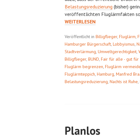
Belastungsreduzierung
(bisher) geri
veröffentlichten Fluglärmfakten so
FLUGLÄRMREPORT
WEITERLESEN
Veröffentlicht in
Billigflieger
,
Fluglärm
,
F
Hamburger Bürgerschaft
,
Lobbyismus
,
N
Stadtverlärmung
,
Umweltgerechtigkeit
,
Billigflieger
,
BUND
,
Fair für alle - gut f
Fluglärm begrenzen
,
Fluglärm vermeid
Fluglärmteppich
,
Hamburg
,
Manfred Bra
Belastungsreduzierung
,
Nachts ist Ruhe
,
Planlos