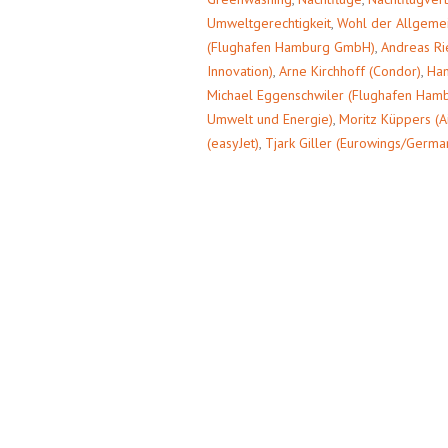
Umweltgerechtigkeit
,
Wohl der Allgemei
(Flughafen Hamburg GmbH)
,
Andreas Ri
Innovation)
,
Arne Kirchhoff (Condor)
,
Ham
Michael Eggenschwiler (Flughafen Ha
Umwelt und Energie)
,
Moritz Küppers (Ai
(easyJet)
,
Tjark Giller (Eurowings/Germa