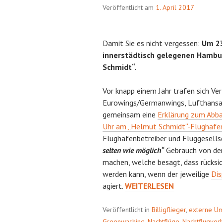
Veröffentlicht am
1. April 2017
Damit Sie es nicht vergessen:
Um 23
innerstädtisch gelegenen Hambu
Schmidt“.
Vor knapp einem Jahr trafen sich Vert
Eurowings/Germanwings, Lufthans
gemeinsam eine
Erklärung zum Abb
Uhr am „Helmut Schmidt“-Flughafe
Flughafenbetreiber und Fluggesell
selten wie möglich“
Gebrauch von de
machen, welche besagt, dass rücksi
werden kann, wenn der jeweilige
Dis
PLANLOS
agiert.
WEITERLESEN
Veröffentlicht in
Billigflieger
,
externe U
Greenwashing
,
Nachtflüge
,
Nachtflugver