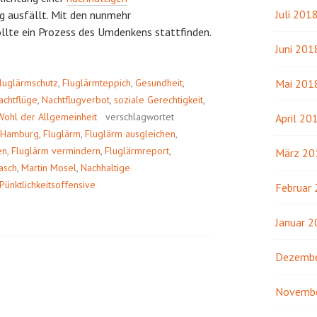
Juli 201
ng ausfällt. Mit den nunmehr
llte ein Prozess des Umdenkens stattfinden.
Juni 201
luglärmschutz
,
Fluglärmteppich
,
Gesundheit
,
Mai 201
achtflüge
,
Nachtflugverbot
,
soziale Gerechtigkeit
,
Wohl der Allgemeinheit
verschlagwortet
April 20
ür Hamburg
,
Fluglärm
,
Fluglärm ausgleichen
,
en
,
Fluglärm vermindern
,
Fluglärmreport
,
März 20
asch
,
Martin Mosel
,
Nachhaltige
Pünktlichkeitsoffensive
Februar
Januar 
Dezembe
Novemb