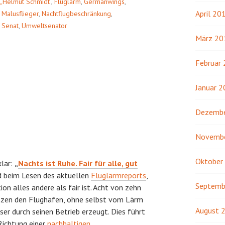
 „Helmut Schmidt“
,
Fluglärm
,
Germanwings
,
April 20
,
Malusflieger
,
Nachtflugbeschränkung
,
,
Senat
,
Umweltsenator
März 20
Februar
Januar 
Dezembe
Novemb
Oktober
klar:
„
Nachts ist Ruhe. Fair für alle, gut
rd beim Lesen des aktuellen
Fluglärmreports
,
Septemb
ion alles andere als fair ist. Acht von zehn
zen den Flughafen, ohne selbst vom Lärm
August 
ser durch seinen Betrieb erzeugt. Dies führt
 Richtung einer
nachhaltigen