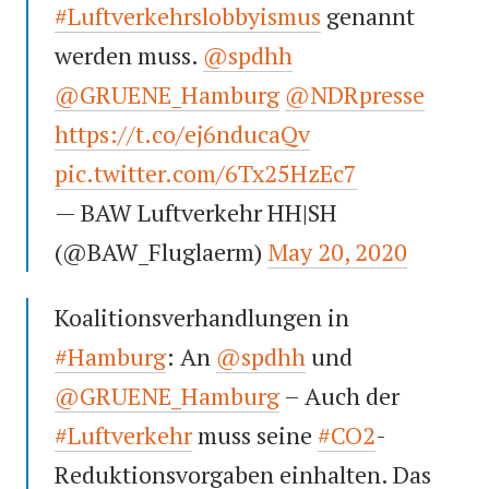
#Luftverkehrslobbyismus
genannt
werden muss.
@spdhh
@GRUENE_Hamburg
@NDRpresse
https://t.co/ej6nducaQv
pic.twitter.com/6Tx25HzEc7
— BAW Luftverkehr HH|SH
(@BAW_Fluglaerm)
May 20, 2020
Koalitionsverhandlungen in
#Hamburg
: An
@spdhh
und
@GRUENE_Hamburg
– Auch der
#Luftverkehr
muss seine
#CO2
-
Reduktionsvorgaben einhalten. Das