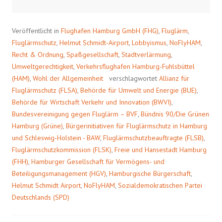
k
k
t
,
o
u
s
m
h
a
Veröffentlicht in
Flughafen Hamburg GmbH (FHG)
,
Fluglärm
,
a
u
r
f
Fluglärmschutz
,
Helmut Schmidt-Airport
,
Lobbyismus
,
NoFlyHAM
,
e
F
o
a
Recht & Ordnung
,
Spaßgesellschaft
,
Stadtverlärmung
,
n
c
Umweltgerechtigkeit
,
Verkehrsflughafen Hamburg-Fuhlsbüttel
T
e
w
b
(HAM)
,
Wohl der Allgemeinheit
verschlagwortet
Allianz für
i
o
t
o
Fluglärmschutz (FLSA)
,
Behörde für Umwelt und Energie (BUE)
,
t
k
e
z
Behörde für Wirtschaft Verkehr und Innovation (BWVI)
,
r
u
(
t
Bundesvereinigung gegen Fluglärm – BVF
,
Bündnis 90/Die Grünen
W
e
i
i
Hamburg (Grüne)
,
Bürgerinitiativen für Fluglärmschutz in Hamburg
r
l
und Schleswig-Holstein - BAW
d
e
,
Fluglärmschutzbeauftragte (FLSB)
,
i
n
Fluglärmschutzkommission (FLSK)
,
Freie und Hansestadt Hamburg
n
(
n
W
(FHH)
,
Hamburger Gesellschaft für Vermögens- und
e
i
u
r
Beteiligungsmanagement (HGV)
,
Hamburgische Bürgerschaft
,
e
d
m
i
Helmut Schmidt Airport
,
NoFlyHAM
,
Sozialdemokratischen Partei
F
n
e
n
Deutschlands (SPD)
n
e
s
u
t
e
e
m