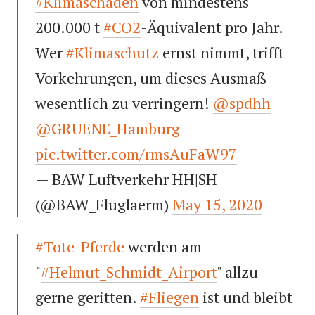
#Klimaschaden
von mindestens
200.000 t
#CO2
-Äquivalent pro Jahr.
Wer
#Klimaschutz
ernst nimmt, trifft
Vorkehrungen, um dieses Ausmaß
wesentlich zu verringern!
@spdhh
@GRUENE_Hamburg
pic.twitter.com/rmsAuFaW97
— BAW Luftverkehr HH|SH
(@BAW_Fluglaerm)
May 15, 2020
#Tote_Pferde
werden am
"
#Helmut_Schmidt_Airport
" allzu
gerne geritten.
#Fliegen
ist und bleibt