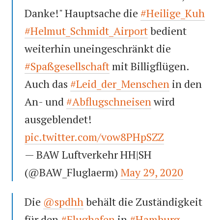
Danke!" Hauptsache die
#Heilige_Kuh
#Helmut_Schmidt_Airport
bedient
weiterhin uneingeschränkt die
#Spaßgesellschaft
mit Billigflügen.
Auch das
#Leid_der_Menschen
in den
An- und
#Abflugschneisen
wird
ausgeblendet!
pic.twitter.com/vow8PHpSZZ
— BAW Luftverkehr HH|SH
(@BAW_Fluglaerm)
May 29, 2020
Die
@spdhh
behält die Zuständigkeit
für den
#Flughafen
in
#Hamburg
-