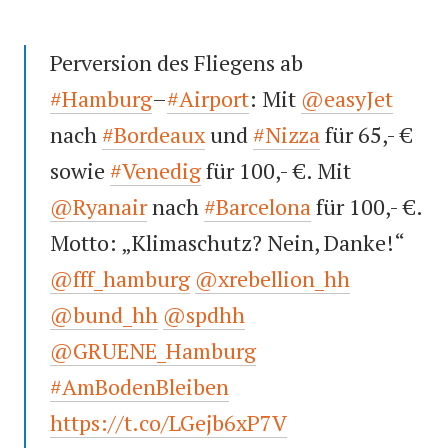
Perversion des Fliegens ab
#Hamburg
–
#Airport
: Mit
@easyJet
nach
#Bordeaux
und
#Nizza
für 65,- €
sowie
#Venedig
für 100,- €. Mit
@Ryanair
nach
#Barcelona
für 100,- €.
Motto: „Klimaschutz? Nein, Danke!“
@fff_hamburg
@xrebellion_hh
@bund_hh
@spdhh
@GRUENE_Hamburg
#AmBodenBleiben
https://t.co/LGejb6xP7V