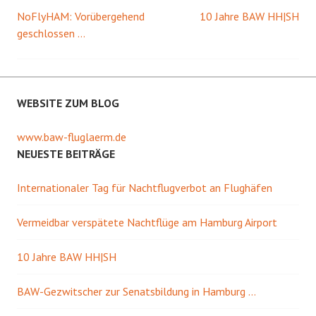
r
F
NoFlyHAM: Vorübergehend
10 Jahre BAW HH|SH
Beitrags-
g
e
e
n
geschlossen …
ö
s
f
t
Navigation
f
e
n
r
e
g
t
e
)
ö
f
WEBSITE ZUM BLOG
f
n
e
www.baw-fluglaerm.de
t
)
NEUESTE BEITRÄGE
Internationaler Tag für Nachtflugverbot an Flughäfen
Vermeidbar verspätete Nachtflüge am Hamburg Airport
10 Jahre BAW HH|SH
BAW-Gezwitscher zur Senatsbildung in Hamburg …