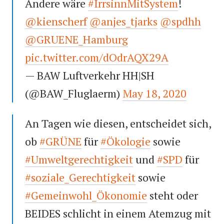
Andere wäre
#IrrsinnMitSystem
!
@kienscherf
@anjes_tjarks
@spdhh
@GRUENE_Hamburg
pic.twitter.com/dOdrAQX29A
— BAW Luftverkehr HH|SH
(@BAW_Fluglaerm)
May 18, 2020
An Tagen wie diesen, entscheidet sich,
ob
#GRÜNE
für
#Ökologie
sowie
#Umweltgerechtigkeit
und
#SPD
für
#soziale_Gerechtigkeit
sowie
#Gemeinwohl_Ökonomie
steht oder
BEIDES schlicht in einem Atemzug mit