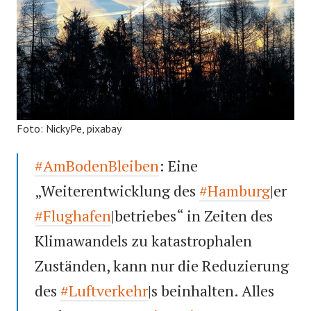
Foto: NickyPe, pixabay
#AmBodenBleiben
: Eine
„Weiterentwicklung des
#Hamburg
|er
#Flughafen
|betriebes“ in Zeiten des
Klimawandels zu katastrophalen
Zuständen, kann nur die Reduzierung
des
#Luftverkehr
|s beinhalten. Alles