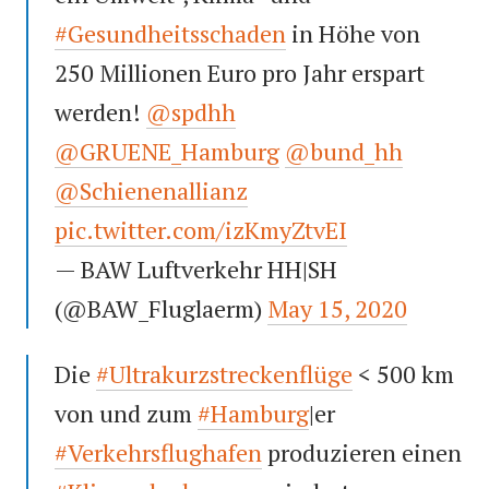
#Gesundheitsschaden
in Höhe von
250 Millionen Euro pro Jahr erspart
werden!
@spdhh
@GRUENE_Hamburg
@bund_hh
@Schienenallianz
pic.twitter.com/izKmyZtvEI
— BAW Luftverkehr HH|SH
(@BAW_Fluglaerm)
May 15, 2020
Die
#Ultrakurzstreckenflüge
< 500 km
von und zum
#Hamburg
|er
#Verkehrsflughafen
produzieren einen