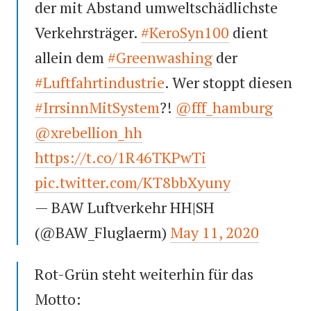
der mit Abstand umweltschädlichste
Verkehrsträger.
#KeroSyn100
dient
allein dem
#Greenwashing
der
#Luftfahrtindustrie
. Wer stoppt diesen
#IrrsinnMitSystem
?!
@fff_hamburg
@xrebellion_hh
https://t.co/1R46TKPwTi
pic.twitter.com/KT8bbXyuny
— BAW Luftverkehr HH|SH
(@BAW_Fluglaerm)
May 11, 2020
Rot-Grün steht weiterhin für das
Motto: