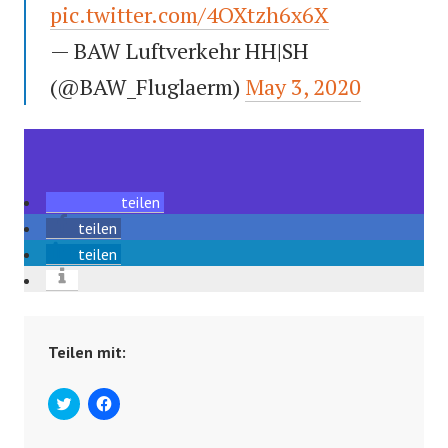
pic.twitter.com/4OXtzh6x6X
— BAW Luftverkehr HH|SH
(@BAW_Fluglaerm)
May 3, 2020
teilen
teilen
teilen
Teilen mit:
C
K
l
l
i
i
c
c