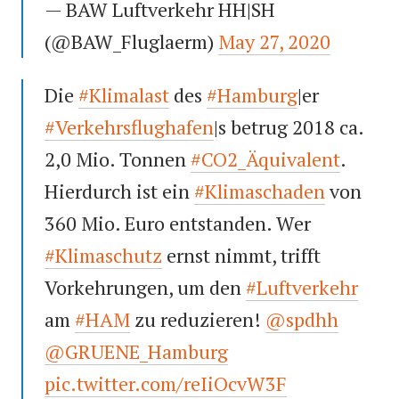
— BAW Luftverkehr HH|SH
(@BAW_Fluglaerm)
May 27, 2020
Die
#Klimalast
des
#Hamburg
|er
#Verkehrsflughafen
|s betrug 2018 ca.
2,0 Mio. Tonnen
#CO2_Äquivalent
.
Hierdurch ist ein
#Klimaschaden
von
360 Mio. Euro entstanden. Wer
#Klimaschutz
ernst nimmt, trifft
Vorkehrungen, um den
#Luftverkehr
am
#HAM
zu reduzieren!
@spdhh
@GRUENE_Hamburg
pic.twitter.com/reIiOcvW3F