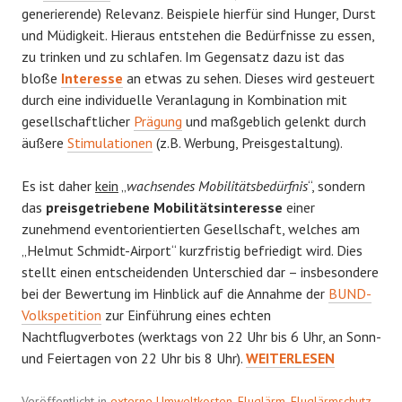
generierende) Relevanz. Beispiele hierfür sind Hunger, Durst
und Müdigkeit. Hieraus entstehen die Bedürfnisse zu essen,
zu trinken und zu schlafen. Im Gegensatz dazu ist das
bloße
Interesse
an etwas zu sehen. Dieses wird gesteuert
durch eine individuelle Veranlagung in Kombination mit
gesellschaftlicher
Prägung
und maßgeblich gelenkt durch
äußere
Stimulationen
(z.B. Werbung, Preisgestaltung).
Es ist daher
kein
„
wachsendes Mobilitätsbedürfnis
“, sondern
das
preisgetriebene Mobilitätsinteresse
einer
zunehmend eventorientierten Gesellschaft, welches am
„Helmut Schmidt-Airport“ kurzfristig befriedigt wird. Dies
stellt einen entscheidenden Unterschied dar – insbesondere
bei der Bewertung im Hinblick auf die Annahme der
BUND-
Volkspetition
zur Einführung eines echten
Nachtflugverbotes (werktags von 22 Uhr bis 6 Uhr, an Sonn-
MAILAND
und Feiertagen von 22 Uhr bis 8 Uhr).
WEITERLESEN
ODER
MADRID?
Veröffentlicht in
externe Umweltkosten
,
Fluglärm
,
Fluglärmschutz
,