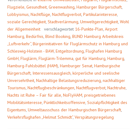
–
Flugziele
,
Gesundheit
,
Greenwashing
,
Hamburger Bürgerschaft
,
HAUPTSACHE
Lobbyismus
,
Nachtflüge
,
Nachtflugverbot
,
Partikularinteresse
,
ITALIEN!
soziale Gerechtigkeit
,
Stadtverlärmung
,
Umweltgerechtigkeit
,
Wohl
der Allgemeinheit
verschlagwortet
16-Punkte-Plan
,
Airport
Hamburg
,
Bedürfnis
,
Blind Booking
,
BUND Hamburg Arbeitskreis
„Luftverkehr“
,
Bürgerinitiativen für Fluglärmschutz in Hamburg und
Schleswig-Holstein - BAW
,
Entgeltordnung
,
Flughafen Hamburg
GmbH
,
Fluglärm
,
Fluglärm-Trilemma
,
gut für Hamburg
,
Hamburg
,
Hamburg-Fuhlsbüttel (HAM)
,
Hamburger Senat
,
Hamburgische
Bürgerschaft
,
Interessensausgleich
,
körperliche und seelische
Unversehrtheit
,
Nachhaltige Belastungsreduzierung
,
nachhaltiger
Tourismus
,
Nachtflugbeschränkungen
,
Nachtflugverbot
,
Nachtruhe
,
Nachts ist Ruhe – Fair für alle
,
NoFlyHAM
,
preisgetriebenes
Mobilitätsinteresse
,
Pünktlichkeitsoffensive
,
Sozialpflichtigkeit des
Eigentums
,
Umweltausschuss der Hamburgischen Bürgerschaft
,
Verkehrsflughafen „Helmut Schmidt“
,
Verspätungsregelung