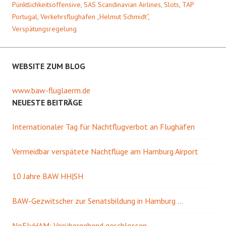
Pünktlichkeitsoffensive
,
SAS Scandinavian Airlines
,
Slots
,
TAP
Portugal
,
Verkehrsflughafen „Helmut Schmidt“
,
Verspätungsregelung
WEBSITE ZUM BLOG
www.baw-fluglaerm.de
NEUESTE BEITRÄGE
Internationaler Tag für Nachtflugverbot an Flughäfen
Vermeidbar verspätete Nachtflüge am Hamburg Airport
10 Jahre BAW HH|SH
BAW-Gezwitscher zur Senatsbildung in Hamburg …
NoFlyHAM: Vorübergehend geschlossen …