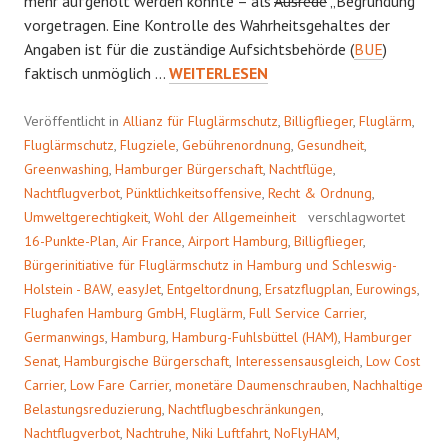
mehr aufgeholt werden konnte – als
Ausrede
„Begründung“
vorgetragen. Eine Kontrolle des Wahrheitsgehaltes der
Angaben ist für die zuständige Aufsichtsbehörde (
BUE
)
WER
faktisch unmöglich …
WEITERLESEN
ZU
SPÄT
Veröffentlicht in
Allianz für Fluglärmschutz
,
Billigflieger
,
Fluglärm
,
FLIEGT
Fluglärmschutz
,
Flugziele
,
Gebührenordnung
,
Gesundheit
,
…
Greenwashing
,
Hamburger Bürgerschaft
,
Nachtflüge
,
Nachtflugverbot
,
Pünktlichkeitsoffensive
,
Recht & Ordnung
,
Umweltgerechtigkeit
,
Wohl der Allgemeinheit
verschlagwortet
16-Punkte-Plan
,
Air France
,
Airport Hamburg
,
Billigflieger
,
Bürgerinitiative für Fluglärmschutz in Hamburg und Schleswig-
Holstein - BAW
,
easyJet
,
Entgeltordnung
,
Ersatzflugplan
,
Eurowings
,
Flughafen Hamburg GmbH
,
Fluglärm
,
Full Service Carrier
,
Germanwings
,
Hamburg
,
Hamburg-Fuhlsbüttel (HAM)
,
Hamburger
Senat
,
Hamburgische Bürgerschaft
,
Interessensausgleich
,
Low Cost
Carrier
,
Low Fare Carrier
,
monetäre Daumenschrauben
,
Nachhaltige
Belastungsreduzierung
,
Nachtflugbeschränkungen
,
Nachtflugverbot
,
Nachtruhe
,
Niki Luftfahrt
,
NoFlyHAM
,