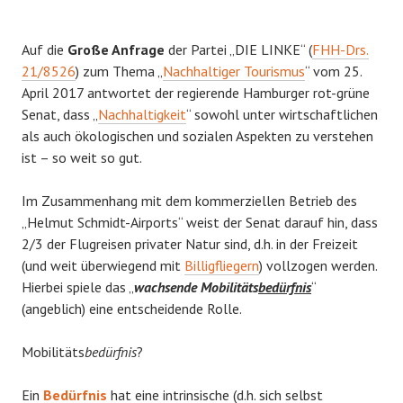
Auf die
Große Anfrage
der Partei „DIE LINKE“ (
FHH-Drs.
21/8526
) zum Thema „
Nachhaltiger Tourismus
“ vom 25.
April 2017 antwortet der regierende Hamburger rot-grüne
Senat, dass „
Nachhaltigkeit
“ sowohl unter wirtschaftlichen
als auch ökologischen und sozialen Aspekten zu verstehen
ist – so weit so gut.
Im Zusammenhang mit dem kommerziellen Betrieb des
„Helmut Schmidt-Airports“ weist der Senat darauf hin, dass
2/3 der Flugreisen privater Natur sind, d.h. in der Freizeit
(und weit überwiegend mit
Billigfliegern
) vollzogen werden.
Hierbei spiele das „
wachsende Mobilitäts
bedürfnis
“
(angeblich) eine entscheidende Rolle.
Mobilitäts
bedürfnis
?
Ein
Bedürfnis
hat eine intrinsische (d.h. sich selbst