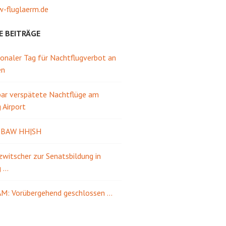
-fluglaerm.de
E BEITRÄGE
ionaler Tag für Nachtflugverbot an
en
ar verspätete Nachtflüge am
Airport
e BAW HH|SH
itscher zur Senatsbildung in
g …
M: Vorübergehend geschlossen …