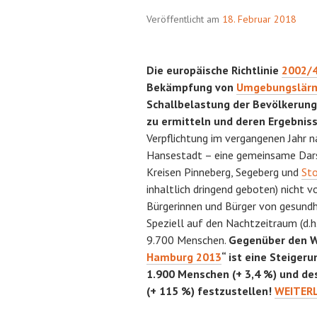
Veröffentlicht am
18. Februar 2018
Die europäische Richtlinie
2002/
Bekämpfung von
Umgebungslär
Schallbelastung der Bevölkerun
zu ermitteln und deren Ergebniss
Verpflichtung im vergangenen Jahr 
Hansestadt – eine gemeinsame Dars
Kreisen Pinneberg, Segeberg und
St
inhaltlich dringend geboten) nicht 
Bürgerinnen und Bürger von gesund
Speziell auf den Nachtzeitraum (d.h.
9.700 Menschen.
Gegenüber den W
Hamburg 2013
“ ist eine Steigeru
1.900 Menschen (+ 3,4 %) und d
ALARM
(+ 115 %) festzustellen!
WEITER