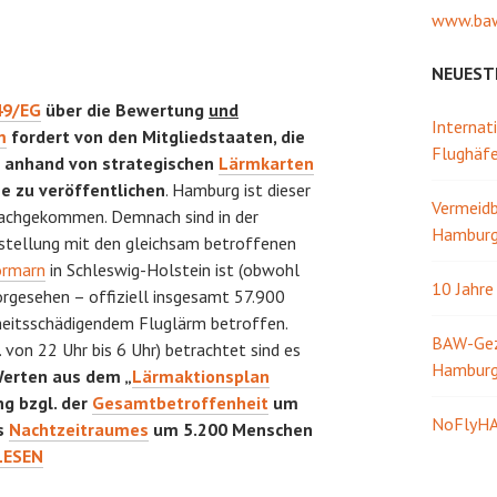
www.baw
NEUEST
49/EG
über die Bewertung
und
Internat
m
fordert von den Mitgliedstaaten, die
Flughäf
g anhand von strategischen
Lärmkarten
e zu veröffentlichen
. Hamburg ist dieser
Vermeidb
nachgekommen. Demnach sind in der
Hamburg 
tellung mit den gleichsam betroffenen
ormarn
in Schleswig-Holstein ist (obwohl
10 Jahr
vorgesehen – offiziell insgesamt 57.900
heitsschädigendem Fluglärm betroffen.
BAW-Gezw
 von 22 Uhr bis 6 Uhr) betrachtet sind es
Hambur
erten aus dem „
Lärmaktionsplan
ng bzgl. der
Gesamtbetroffenheit
um
NoFlyHA
es
Nachtzeitraumes
um 5.200 Menschen
LESEN