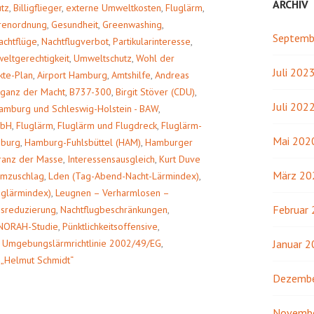
ARCHIV
utz
,
Billigflieger
,
externe Umweltkosten
,
Fluglärm
,
renordnung
,
Gesundheit
,
Greenwashing
,
Septemb
achtflüge
,
Nachtflugverbot
,
Partikularinteresse
,
eltgerechtigkeit
,
Umweltschutz
,
Wohl der
Juli 202
kte-Plan
,
Airport Hamburg
,
Amtshilfe
,
Andreas
oganz der Macht
,
B737-300
,
Birgit Stöver (CDU)
,
Juli 202
 Hamburg und Schleswig-Holstein - BAW
,
mbH
,
Fluglärm
,
Fluglärm und Flugdreck
,
Fluglärm-
Mai 202
burg
,
Hamburg-Fuhlsbüttel (HAM)
,
Hamburger
ranz der Masse
,
Interessensausgleich
,
Kurt Duve
März 20
rmzuschlag
,
Lden (Tag-Abend-Nacht-Lärmindex)
,
aglärmindex)
,
Leugnen – Verharmlosen –
Februar
gsreduzierung
,
Nachtflugbeschränkungen
,
NORAH-Studie
,
Pünktlichkeitsoffensive
,
,
Umgebungslärmrichtlinie 2002/49/EG
,
Januar 
 „Helmut Schmidt“
Dezembe
Novemb