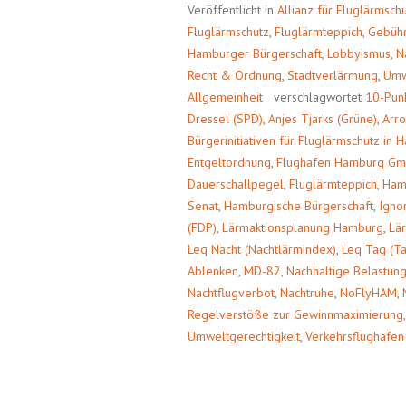
Veröffentlicht in
Allianz für Fluglärmsch
Fluglärmschutz
,
Fluglärmteppich
,
Gebüh
Hamburger Bürgerschaft
,
Lobbyismus
,
N
Recht & Ordnung
,
Stadtverlärmung
,
Umw
Allgemeinheit
verschlagwortet
10-Pun
Dressel (SPD)
,
Anjes Tjarks (Grüne)
,
Arr
Bürgerinitiativen für Fluglärmschutz in
Entgeltordnung
,
Flughafen Hamburg G
Dauerschallpegel
,
Fluglärmteppich
,
Ham
Senat
,
Hamburgische Bürgerschaft
,
Igno
(FDP)
,
Lärmaktionsplanung Hamburg
,
Lä
Leq Nacht (Nachtlärmindex)
,
Leq Tag (T
Ablenken
,
MD-82
,
Nachhaltige Belastun
Nachtflugverbot
,
Nachtruhe
,
NoFlyHAM
,
Regelverstöße zur Gewinnmaximierung
Umweltgerechtigkeit
,
Verkehrsflughafen