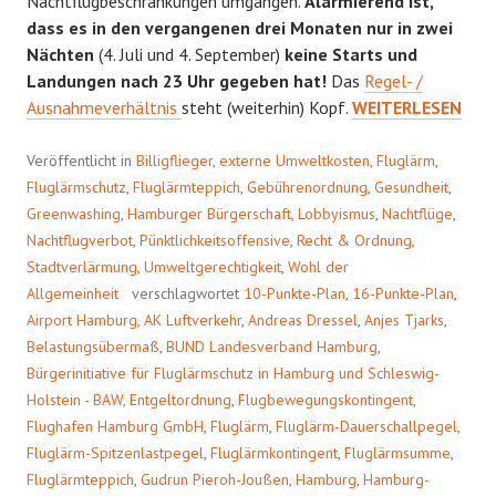
Nachtflugbeschränkungen umgangen.
Alarmierend ist,
dass es in den vergangenen drei Monaten nur in zwei
Nächten
(4. Juli und 4. September)
keine Starts und
Landungen nach 23 Uhr gegeben hat!
Das
Regel- /
RICHTIGSTELLUN
Ausnahmeverhältnis
steht (weiterhin) Kopf.
WEITERLESEN
Veröffentlicht in
Billigflieger
,
externe Umweltkosten
,
Fluglärm
,
Fluglärmschutz
,
Fluglärmteppich
,
Gebührenordnung
,
Gesundheit
,
Greenwashing
,
Hamburger Bürgerschaft
,
Lobbyismus
,
Nachtflüge
,
Nachtflugverbot
,
Pünktlichkeitsoffensive
,
Recht & Ordnung
,
Stadtverlärmung
,
Umweltgerechtigkeit
,
Wohl der
Allgemeinheit
verschlagwortet
10-Punkte-Plan
,
16-Punkte-Plan
,
Airport Hamburg
,
AK Luftverkehr
,
Andreas Dressel
,
Anjes Tjarks
,
Belastungsübermaß
,
BUND Landesverband Hamburg
,
Bürgerinitiative für Fluglärmschutz in Hamburg und Schleswig-
Holstein - BAW
,
Entgeltordnung
,
Flugbewegungskontingent
,
Flughafen Hamburg GmbH
,
Fluglärm
,
Fluglärm-Dauerschallpegel
,
Fluglärm-Spitzenlastpegel
,
Fluglärmkontingent
,
Fluglärmsumme
,
Fluglärmteppich
,
Gudrun Pieroh-Joußen
,
Hamburg
,
Hamburg-