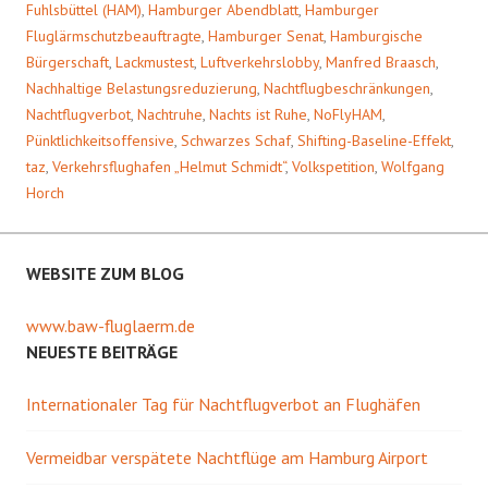
Fuhlsbüttel (HAM)
,
Hamburger Abendblatt
,
Hamburger
Fluglärmschutzbeauftragte
,
Hamburger Senat
,
Hamburgische
Bürgerschaft
,
Lackmustest
,
Luftverkehrslobby
,
Manfred Braasch
,
Nachhaltige Belastungsreduzierung
,
Nachtflugbeschränkungen
,
Nachtflugverbot
,
Nachtruhe
,
Nachts ist Ruhe
,
NoFlyHAM
,
Pünktlichkeitsoffensive
,
Schwarzes Schaf
,
Shifting-Baseline-Effekt
,
taz
,
Verkehrsflughafen „Helmut Schmidt“
,
Volkspetition
,
Wolfgang
Horch
WEBSITE ZUM BLOG
www.baw-fluglaerm.de
NEUESTE BEITRÄGE
Internationaler Tag für Nachtflugverbot an Flughäfen
Vermeidbar verspätete Nachtflüge am Hamburg Airport