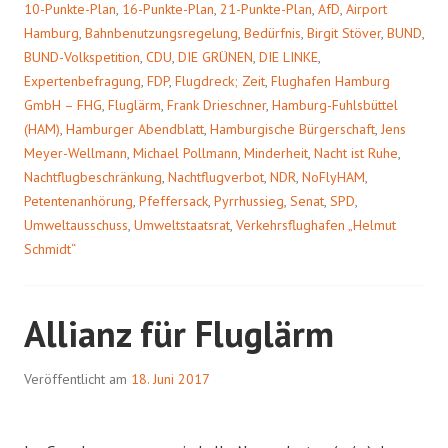
10-Punkte-Plan
,
16-Punkte-Plan
,
21-Punkte-Plan
,
AfD
,
Airport
Hamburg
,
Bahnbenutzungsregelung
,
Bedürfnis
,
Birgit Stöver
,
BUND
,
BUND-Volkspetition
,
CDU
,
DIE GRÜNEN
,
DIE LINKE
,
Expertenbefragung
,
FDP
,
Flugdreck; Zeit
,
Flughafen Hamburg
GmbH – FHG
,
Fluglärm
,
Frank Drieschner
,
Hamburg-Fuhlsbüttel
(HAM)
,
Hamburger Abendblatt
,
Hamburgische Bürgerschaft
,
Jens
Meyer-Wellmann
,
Michael Pollmann
,
Minderheit
,
Nacht ist Ruhe
,
Nachtflugbeschränkung
,
Nachtflugverbot
,
NDR
,
NoFlyHAM
,
Petentenanhörung
,
Pfeffersack
,
Pyrrhussieg
,
Senat
,
SPD
,
Umweltausschuss
,
Umweltstaatsrat
,
Verkehrsflughafen „Helmut
Schmidt“
Allianz für Fluglärm
Veröffentlicht am
18. Juni 2017