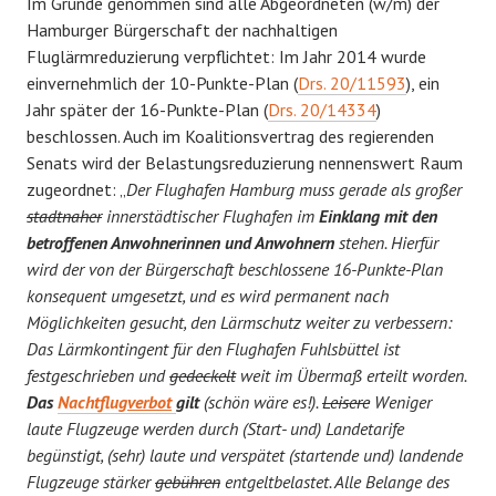
Im Grunde genommen sind alle Abgeordneten (w/m) der
Hamburger Bürgerschaft der nachhaltigen
Fluglärmreduzierung verpflichtet: Im Jahr 2014 wurde
einvernehmlich der 10-Punkte-Plan (
Drs. 20/11593
), ein
Jahr später der 16-Punkte-Plan (
Drs. 20/14334
)
beschlossen. Auch im Koalitionsvertrag des regierenden
Senats wird der Belastungsreduzierung nennenswert Raum
zugeordnet: „
Der Flughafen Hamburg muss gerade als großer
stadtnaher
innerstädtischer Flughafen im
Einklang mit den
betroffenen Anwohnerinnen und Anwohnern
stehen. Hierfür
wird der von der Bürgerschaft beschlossene 16-Punkte-Plan
konsequent umgesetzt, und es wird permanent nach
Möglichkeiten gesucht, den Lärmschutz weiter zu verbessern:
Das Lärmkontingent für den Flughafen Fuhlsbüttel ist
festgeschrieben und
gedeckelt
weit im Übermaß erteilt worden.
Das
Nachtflug
verbot
gilt
(schön wäre es!).
Leisere
Weniger
laute Flugzeuge werden durch (Start- und) Landetarife
begünstigt, (sehr) laute und verspätet (startende und) landende
Flugzeuge stärker
gebühren
entgeltbelastet. Alle Belange des