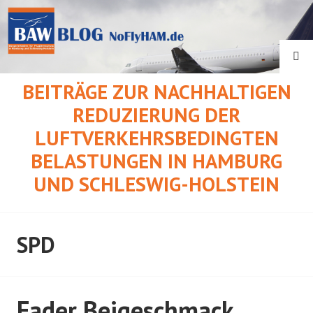
Springe
zum
Inhalt
SU
BEITRÄGE ZUR NACHHALTIGEN
REDUZIERUNG DER
LUFTVERKEHRSBEDINGTEN
BELASTUNGEN IN HAMBURG
UND SCHLESWIG-HOLSTEIN
SPD
Fader Beigeschmack