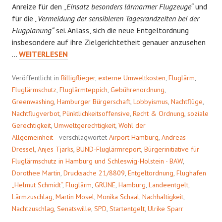
Anreize für den „
Einsatz besonders lärmarmer Flugzeuge“
und
für die „
Vermeidung der sensibleren Tagesrandzeiten bei der
Flugplanung“
sei. Anlass, sich die neue Entgeltordnung
insbesondere auf ihre Zielgerichtetheit genauer anzusehen
ENTGELT(UN)ORDNUNG
…
WEITERLESEN
Veröffentlicht in
Billigflieger
,
externe Umweltkosten
,
Fluglärm
,
Fluglärmschutz
,
Fluglärmteppich
,
Gebührenordnung
,
Greenwashing
,
Hamburger Bürgerschaft
,
Lobbyismus
,
Nachtflüge
,
Nachtflugverbot
,
Pünktlichkeitsoffensive
,
Recht & Ordnung
,
soziale
Gerechtigkeit
,
Umweltgerechtigkeit
,
Wohl der
Allgemeinheit
verschlagwortet
Airport Hamburg
,
Andreas
Dressel
,
Anjes Tjarks
,
BUND-Fluglärmreport
,
Bürgerinitiative für
Fluglärmschutz in Hamburg und Schleswig-Holstein - BAW
,
Dorothee Martin
,
Drucksache 21/8809
,
Entgeltordnung
,
Flughafen
„Helmut Schmidt“
,
Fluglärm
,
GRÜNE
,
Hamburg
,
Landeentgelt
,
Lärmzuschlag
,
Martin Mosel
,
Monika Schaal
,
Nachhaltigkeit
,
Nachtzuschlag
,
Senatswille
,
SPD
,
Startentgelt
,
Ulrike Sparr