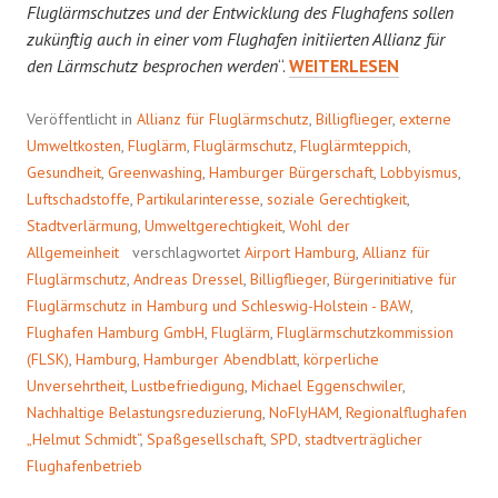
Fluglärmschutzes und der Entwicklung des Flughafens sollen
zukünftig auch in einer vom Flughafen initiierten Allianz für
ALLIANZ
den Lärmschutz besprochen werden
“.
WEITERLESEN
FÜR
FLUGLÄRM
Veröffentlicht in
Allianz für Fluglärmschutz
,
Billigflieger
,
externe
Umweltkosten
,
Fluglärm
,
Fluglärmschutz
,
Fluglärmteppich
,
Gesundheit
,
Greenwashing
,
Hamburger Bürgerschaft
,
Lobbyismus
,
Luftschadstoffe
,
Partikularinteresse
,
soziale Gerechtigkeit
,
Stadtverlärmung
,
Umweltgerechtigkeit
,
Wohl der
Allgemeinheit
verschlagwortet
Airport Hamburg
,
Allianz für
Fluglärmschutz
,
Andreas Dressel
,
Billigflieger
,
Bürgerinitiative für
Fluglärmschutz in Hamburg und Schleswig-Holstein - BAW
,
Flughafen Hamburg GmbH
,
Fluglärm
,
Fluglärmschutzkommission
(FLSK)
,
Hamburg
,
Hamburger Abendblatt
,
körperliche
Unversehrtheit
,
Lustbefriedigung
,
Michael Eggenschwiler
,
Nachhaltige Belastungsreduzierung
,
NoFlyHAM
,
Regionalflughafen
„Helmut Schmidt“
,
Spaßgesellschaft
,
SPD
,
stadtverträglicher
Flughafenbetrieb