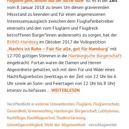
Fluglärm geht, kommt das der Sache nahe
“ ist es in der
Zeit
vom 8. Januar 2018 zu lesen. Um diesen gravierenden
Missstand zu beenden und für einen angemessenen
Interessensausgleich zwischen dem Flughafenbetreiber
einerseits und den vom Fluglärm und Flugdreck
betroffenen Bürger*innen andererseits zu sorgen, hat der
BUND-Hamburg
im Oktober 2017 die Volkspetition
„
Nachts ist Ruhe – Fair für alle, gut für Hamburg
“ mit
12.700 gültigen Stimmen in die
Hamburgische Bürgerschaft
eingebracht. Fortan waren die Damen und Herren
Abgeordnete gehalten, sich mit dem Für und Wider eines
Nachtflugverbotes (werktags in der Zeit von 22 Uhr bis 6
Uhr sowie an Sonn- und Feiertagen von 22 Uhr bis 8 Uhr)
FADER
intensiv zu befassen …
WEITERLESEN
BEIGESCHMACK
Veröffentlicht in
externe Umweltkosten
,
Fluglärm
,
Fluglärmschutz
,
Gesundheit
,
Greenwashing
,
Hamburger Bürgerschaft
,
Lobbyismus
,
Nachtflüge
,
Nachtflugverbot
,
Stadtverlärmung
,
Umweltgerechtigkeit
,
Wohl der Allgemeinheit
verschlagwortet