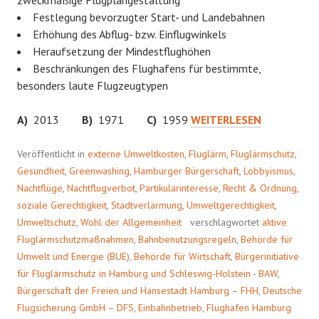
zweckmäßige Flugplangestaltung
Festlegung bevorzugter Start- und Landebahnen
Erhöhung des Abflug- bzw. Einflugwinkels
Heraufsetzung der Mindestflughöhen
Beschränkungen des Flughafens für bestimmte,
besonders laute Flugzeugtypen
REGELKUNDE
A)
2013
B)
1971
C)
1959
WEITERLESEN
Veröffentlicht in
externe Umweltkosten
,
Fluglärm
,
Fluglärmschutz
,
Gesundheit
,
Greenwashing
,
Hamburger Bürgerschaft
,
Lobbyismus
,
Nachtflüge
,
Nachtflugverbot
,
Partikularinteresse
,
Recht & Ordnung
,
soziale Gerechtigkeit
,
Stadtverlärmung
,
Umweltgerechtigkeit
,
Umweltschutz
,
Wohl der Allgemeinheit
verschlagwortet
aktive
Fluglärmschutzmaßnahmen
,
Bahnbenutzungsregeln
,
Behörde für
Umwelt und Energie (BUE)
,
Behörde für Wirtschaft
,
Bürgerinitiative
für Fluglärmschutz in Hamburg und Schleswig-Holstein - BAW
,
Bürgerschaft der Freien und Hansestadt Hamburg – FHH
,
Deutsche
Flugsicherung GmbH – DFS
,
Einbahnbetrieb
,
Flughafen Hamburg