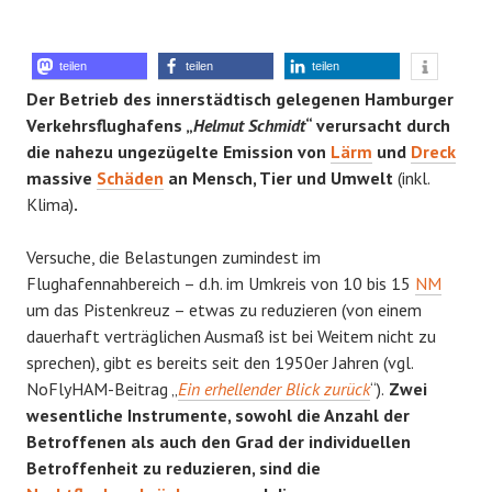
teilen
teilen
teilen
Der Betrieb des innerstädtisch gelegenen Hamburger
Verkehrsflughafens „
Helmut Schmidt
“ verursacht durch
die nahezu ungezügelte Emission von
Lärm
und
Dreck
massive
Schäden
an Mensch, Tier und Umwelt
(inkl.
Klima)
.
Versuche, die Belastungen zumindest im
Flughafennahbereich – d.h. im Umkreis von 10 bis 15
NM
um das Pistenkreuz – etwas zu reduzieren (von einem
dauerhaft verträglichen Ausmaß ist bei Weitem nicht zu
sprechen), gibt es bereits seit den 1950er Jahren (vgl.
NoFlyHAM-Beitrag „
Ein erhellender Blick zurück
“).
Zwei
wesentliche Instrumente, sowohl die Anzahl der
Betroffenen als auch den Grad der individuellen
Betroffenheit zu reduzieren, sind die