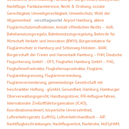
Nachtflüge
,
Partikularinteresse
,
Recht & Ordnung
,
soziale
Gerechtigkeit
,
Umweltgerechtigkeit
,
Umweltschutz
,
Wohl der
Allgemeinheit
verschlagwortet
Airport Hamburg
,
aktive
Fluglärmschutzmaßnahmen
,
Anstalt öffentlichen Rechts – AöR
,
Bahnbenutzungsregeln
,
Bahnbenutzungsregelung
,
Behörde für
Wirtschaft Verkehr und Innovation (BWVI)
,
Bürgerinitiative für
Fluglärmschutz in Hamburg und Schleswig-Holstein - BAW
,
Bürgerschaft der Freien und Hansestadt Hamburg – FHH
,
Deutsche
Flugsicherung GmbH – DFS
,
Flughafen Hamburg GmbH – FHG
,
Flughafeninfrastruktur
,
Flughafensuprastruktur
,
Fluglärm
,
Fluglärmbegrenzung
,
Fluglärmvermeidung
,
Fluglärmverminderung
,
gemeinnützige Gesellschaft mit
beschränkter Haftung - gGmbH
,
Gesundheit
,
Hamburg
,
Hamburger
Oberverwaltungsgericht
,
Handlungsstörer
,
IFR-Anflugverfahren
,
Internationale Zivilluftfahrtorganisation (ICAO)
,
Koordinationseckwert
,
körperliche Unversehrtheit
,
Luftverkehrsgesetz (LuftVG)
,
Luftverkehrshandbuch – AIP
,
Nachtflugbeschränkungen
,
Nachtflugverbot
,
Nachtruhe
,
NoFlyHAM
,