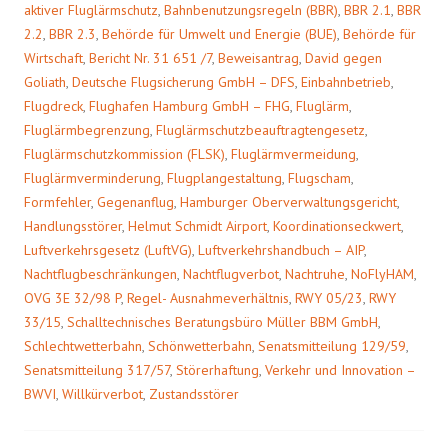
aktiver Fluglärmschutz
,
Bahnbenutzungsregeln (BBR)
,
BBR 2.1
,
BBR
2.2
,
BBR 2.3
,
Behörde für Umwelt und Energie (BUE)
,
Behörde für
Wirtschaft
,
Bericht Nr. 31 651 /7
,
Beweisantrag
,
David gegen
Goliath
,
Deutsche Flugsicherung GmbH – DFS
,
Einbahnbetrieb
,
Flugdreck
,
Flughafen Hamburg GmbH – FHG
,
Fluglärm
,
Fluglärmbegrenzung
,
Fluglärmschutzbeauftragtengesetz
,
Fluglärmschutzkommission (FLSK)
,
Fluglärmvermeidung
,
Fluglärmverminderung
,
Flugplangestaltung
,
Flugscham
,
Formfehler
,
Gegenanflug
,
Hamburger Oberverwaltungsgericht
,
Handlungsstörer
,
Helmut Schmidt Airport
,
Koordinationseckwert
,
Luftverkehrsgesetz (LuftVG)
,
Luftverkehrshandbuch – AIP
,
Nachtflugbeschränkungen
,
Nachtflugverbot
,
Nachtruhe
,
NoFlyHAM
,
OVG 3E 32/98 P
,
Regel- Ausnahmeverhältnis
,
RWY 05/23
,
RWY
33/15
,
Schalltechnisches Beratungsbüro Müller BBM GmbH
,
Schlechtwetterbahn
,
Schönwetterbahn
,
Senatsmitteilung 129/59
,
Senatsmitteilung 317/57
,
Störerhaftung
,
Verkehr und Innovation –
BWVI
,
Willkürverbot
,
Zustandsstörer