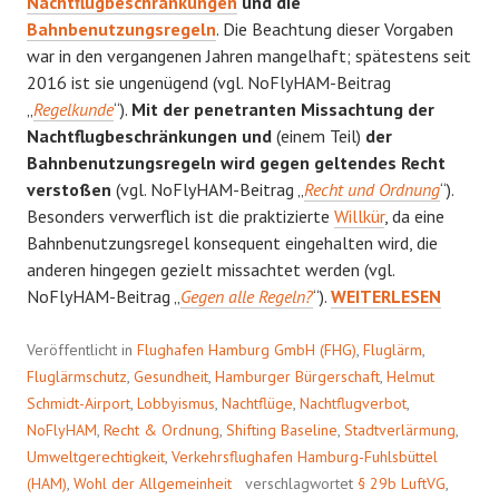
Nachtflugbeschränkungen
und die
Bahnbenutzungsregeln
. Die Beachtung dieser Vorgaben
war in den vergangenen Jahren mangelhaft; spätestens seit
2016 ist sie ungenügend (vgl. NoFlyHAM-Beitrag
„
Regelkunde
“).
Mit der penetranten Missachtung der
Nachtflugbeschränkungen und
(einem Teil)
der
Bahnbenutzungsregeln wird gegen geltendes Recht
verstoßen
(vgl. NoFlyHAM-Beitrag „
Recht und Ordnung
“).
Besonders verwerflich ist die praktizierte
Willkür
, da eine
Bahnbenutzungsregel konsequent eingehalten wird, die
anderen hingegen gezielt missachtet werden (vgl.
BAHNBENUTZUNGSV
NoFlyHAM-Beitrag „
Gegen alle Regeln?
“).
WEITERLESEN
Veröffentlicht in
Flughafen Hamburg GmbH (FHG)
,
Fluglärm
,
Fluglärmschutz
,
Gesundheit
,
Hamburger Bürgerschaft
,
Helmut
Schmidt-Airport
,
Lobbyismus
,
Nachtflüge
,
Nachtflugverbot
,
NoFlyHAM
,
Recht & Ordnung
,
Shifting Baseline
,
Stadtverlärmung
,
Umweltgerechtigkeit
,
Verkehrsflughafen Hamburg-Fuhlsbüttel
(HAM)
,
Wohl der Allgemeinheit
verschlagwortet
§ 29b LuftVG
,