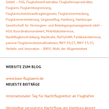
GmbH – FHG
,
Flughafeninfrastruktur
,
Flughafensuprastruktur
,
Fluglärm
,
Fluglärmbegrenzung
,
Fluglärmschutzbeauftragtengesetz
,
Fluglärmvermeidung
,
Fluglärmverminderung
,
Gegenanflug
,
Hamburg
,
Hamburger
Gesellschaft für Vermögens- und Beteiligungsmanagement mbH –
HGV
,
Koordinationseckwert
,
Mobilitätsinteresse
,
Nachtflugbeschränkung
,
Nachtruhe
,
NoFlyHAM
,
Partikularinteresse
,
passive Fluglärmschutzmaßnahmen
,
RWY 05/23
,
RWY 33/15
,
Verkehr und Innovation – BWVI
,
Wohl der Allgemeinheit
WEBSITE ZUM BLOG
www.baw-fluglaerm.de
NEUESTE BEITRÄGE
Internationaler Tag für Nachtflugverbot an Flughäfen
Vermeidbar verspätete Nachtflüge am Hamburg Airport