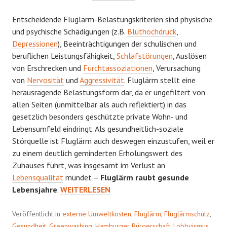
Entscheidende Fluglärm-Belastungskriterien sind physische
und psychische Schädigungen (z.B.
Bluthochdruck
,
Depressionen
), Beeinträchtigungen der schulischen und
beruflichen Leistungsfähigkeit,
Schlafstörungen
, Auslösen
von Erschrecken und
Furchtassoziationen
, Verursachung
von
Nervosität
und
Aggressivität
. Fluglärm stellt eine
herausragende Belastungsform dar, da er ungefiltert von
allen Seiten (unmittelbar als auch reflektiert) in das
gesetzlich besonders geschützte private Wohn- und
Lebensumfeld eindringt. Als gesundheitlich-soziale
Störquelle ist Fluglärm auch deswegen einzustufen, weil er
zu einem deutlich geminderten Erholungswert des
Zuhauses führt, was insgesamt im Verlust an
Lebensqualität
mündet –
Fluglärm raubt gesunde
RECHT
Lebensjahre
.
WEITERLESEN
UND
ORDNUNG
Veröffentlicht in
externe Umweltkosten
,
Fluglärm
,
Fluglärmschutz
,
Gesundheit
,
Greenwashing
,
Hamburger Bürgerschaft
,
Lobbyismus
,