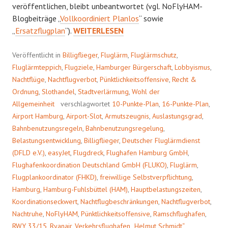
veröffentlichen, bleibt unbeantwortet (vgl. NoFlyHAM-
Blogbeiträge „
Vollkoordiniert Planlos
“ sowie
FLUGPLANKOORDINATION
„
Ersatzflugplan
“).
WEITERLESEN
Veröffentlicht in
Billigflieger
,
Fluglärm
,
Fluglärmschutz
,
Fluglärmteppich
,
Flugziele
,
Hamburger Bürgerschaft
,
Lobbyismus
,
Nachtflüge
,
Nachtflugverbot
,
Pünktlichkeitsoffensive
,
Recht &
Ordnung
,
Slothandel
,
Stadtverlärmung
,
Wohl der
Allgemeinheit
verschlagwortet
10-Punkte-Plan
,
16-Punkte-Plan
,
Airport Hamburg
,
Airport-Slot
,
Armutszeugnis
,
Auslastungsgrad
,
Bahnbenutzungsregeln
,
Bahnbenutzungsregelung
,
Belastungsentwicklung
,
Billigflieger
,
Deutscher Fluglärmdienst
(DFLD e.V.)
,
easyJet
,
Flugdreck
,
Flughafen Hamburg GmbH
,
Flughafenkoordination Deutschland GmbH (FLUKO)
,
Fluglärm
,
Flugplankoordinator (FHKD)
,
freiwillige Selbstverpflichtung
,
Hamburg
,
Hamburg-Fuhlsbüttel (HAM)
,
Hauptbelastungszeiten
,
Koordinationseckwert
,
Nachtflugbeschränkungen
,
Nachtflugverbot
,
Nachtruhe
,
NoFlyHAM
,
Pünktlichkeitsoffensive
,
Ramschflughafen
,
RWY 33/15
,
Ryanair
,
Verkehrsflughafen „Helmut Schmidt“
,