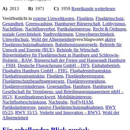
A)
2013
B)
1971
C)
1959
Regelkunde
weiterlesen
Veröffentlicht in
externe Umweltkosten
,
Fluglärm
,
Fluglärmschutz
,
Gesundheit
,
Greenwashing
,
Hamburger Bürgerschaft
,
Lobbyismus
,
Nachtflüge
,
Nachtflugverbot
,
Partikularinteresse
,
Recht & Ordnung
,
soziale Gerechtigkeit
,
Stadtverlärmung
,
Umweltgerechtigkeit
,
Umweltschutz
,
Wohl der Allgemeinheit
verschlagwortet
aktive
Fluglärmschutzmaßnahmen
,
Bahnbenutzungsregeln
,
Behörde für
Umwelt und Energie (BUE)
,
Behörde für Wirtschaft
,
Bürgerinitiative für Fluglärmschutz in Hamburg und Schleswig-
Holstein - BAW
,
Bürgerschaft der Freien und Hansestadt Hamburg
– FHH
,
Deutsche Flugsicherung GmbH – DFS
,
Einbahnbetrieb
,
Flughafen Hamburg GmbH – FHG
,
Flughafeninfrastruktur
,
Flughafensuprastruktur
,
Fluglärm
,
Fluglärmbegrenzung
,
Fluglärmschutzbeauftragtengesetz
,
Fluglärmvermeidung
,
Fluglärmverminderung
,
Gegenanflug
,
Hamburg
,
Hamburger
Gesellschaft für Vermögens- und Beteiligungsmanagement mbH –
HGV
,
Koordinationseckwert
,
Mobilitätsinteresse
,
Nachtflugbeschränkung
,
Nachtruhe
,
NoFlyHAM
,
Partikularinteresse
,
passive Fluglärmschutzmaßnahmen
,
RWY
05/23
,
RWY 33/15
,
Verkehr und Innovation – BWVI
,
Wohl der
Allgemeinheit