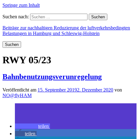
Springe zum Inhalt
Suchen nach:
Beiträge zur nachhaltigen Reduzierung der luftverkehrsbedingten
Belastungen in Hamburg und Schleswig-Holstein
Suchen
RWY 05/23
Bahnbenutzungsverunregelung
Veröffentlicht am
15. September 2019
2. Dezember 2020
von
NO@flyHAM
teilen
teilen