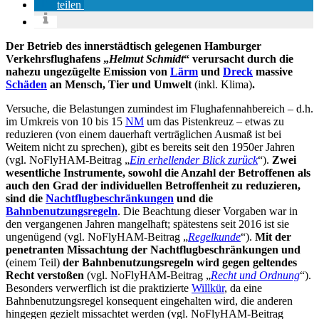
teilen
Der Betrieb des innerstädtisch gelegenen Hamburger
Verkehrsflughafens „
Helmut Schmidt
“ verursacht durch die
nahezu ungezügelte Emission von
Lärm
und
Dreck
massive
Schäden
an Mensch, Tier und Umwelt
(inkl. Klima)
.
Versuche, die Belastungen zumindest im Flughafennahbereich – d.h.
im Umkreis von 10 bis 15
NM
um das Pistenkreuz – etwas zu
reduzieren (von einem dauerhaft verträglichen Ausmaß ist bei
Weitem nicht zu sprechen), gibt es bereits seit den 1950er Jahren
(vgl. NoFlyHAM-Beitrag „
Ein erhellender Blick zurück
“).
Zwei
wesentliche Instrumente, sowohl die Anzahl der Betroffenen als
auch den Grad der individuellen Betroffenheit zu reduzieren,
sind die
Nachtflugbeschränkungen
und die
Bahnbenutzungsregeln
. Die Beachtung dieser Vorgaben war in
den vergangenen Jahren mangelhaft; spätestens seit 2016 ist sie
ungenügend (vgl. NoFlyHAM-Beitrag „
Regelkunde
“).
Mit der
penetranten Missachtung der Nachtflugbeschränkungen und
(einem Teil)
der Bahnbenutzungsregeln wird gegen geltendes
Recht verstoßen
(vgl. NoFlyHAM-Beitrag „
Recht und Ordnung
“).
Besonders verwerflich ist die praktizierte
Willkür
, da eine
Bahnbenutzungsregel konsequent eingehalten wird, die anderen
hingegen gezielt missachtet werden (vgl. NoFlyHAM-Beitrag