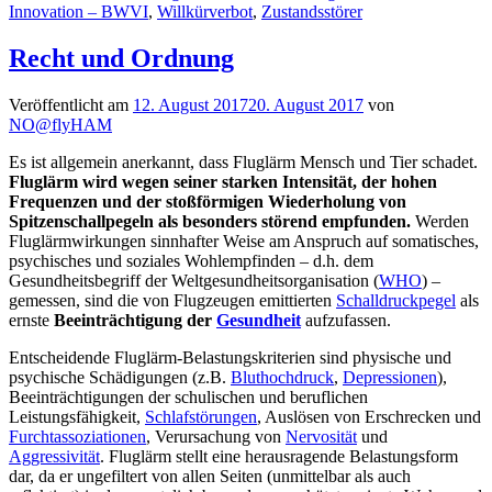
Innovation – BWVI
,
Willkürverbot
,
Zustandsstörer
Recht und Ordnung
Veröffentlicht am
12. August 2017
20. August 2017
von
NO@flyHAM
Es ist allgemein anerkannt, dass Fluglärm Mensch und Tier schadet.
Fluglärm wird wegen seiner starken Intensität, der hohen
Frequenzen und der stoßförmigen Wiederholung von
Spitzenschallpegeln als besonders störend empfunden.
Werden
Fluglärmwirkungen sinnhafter Weise am Anspruch auf somatisches,
psychisches und soziales Wohlempfinden – d.h. dem
Gesundheitsbegriff der Weltgesundheitsorganisation (
WHO
) –
gemessen, sind die von Flugzeugen emittierten
Schalldruckpegel
als
ernste
Beeinträchtigung der
Gesundheit
aufzufassen.
Entscheidende Fluglärm-Belastungskriterien sind physische und
psychische Schädigungen (z.B.
Bluthochdruck
,
Depressionen
),
Beeinträchtigungen der schulischen und beruflichen
Leistungsfähigkeit,
Schlafstörungen
, Auslösen von Erschrecken und
Furchtassoziationen
, Verursachung von
Nervosität
und
Aggressivität
. Fluglärm stellt eine herausragende Belastungsform
dar, da er ungefiltert von allen Seiten (unmittelbar als auch