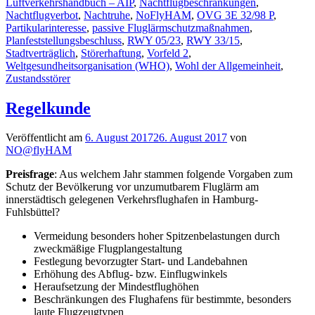
Luftverkehrshandbuch – AIP
,
Nachtflugbeschränkungen
,
Nachtflugverbot
,
Nachtruhe
,
NoFlyHAM
,
OVG 3E 32/98 P
,
Partikularinteresse
,
passive Fluglärmschutzmaßnahmen
,
Planfeststellungsbeschluss
,
RWY 05/23
,
RWY 33/15
,
Stadtverträglich
,
Störerhaftung
,
Vorfeld 2
,
Weltgesundheitsorganisation (WHO)
,
Wohl der Allgemeinheit
,
Zustandsstörer
Regelkunde
Veröffentlicht am
6. August 2017
26. August 2017
von
NO@flyHAM
Preisfrage
: Aus welchem Jahr stammen folgende Vorgaben zum
Schutz der Bevölkerung vor unzumutbarem Fluglärm am
innerstädtisch gelegenen Verkehrsflughafen in Hamburg-
Fuhlsbüttel?
Vermeidung besonders hoher Spitzenbelastungen durch
zweckmäßige Flugplangestaltung
Festlegung bevorzugter Start- und Landebahnen
Erhöhung des Abflug- bzw. Einflugwinkels
Heraufsetzung der Mindestflughöhen
Beschränkungen des Flughafens für bestimmte, besonders
laute Flugzeugtypen