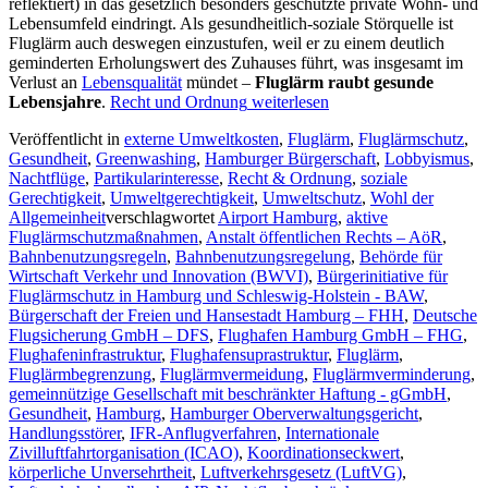
reflektiert) in das gesetzlich besonders geschützte private Wohn- und
Lebensumfeld eindringt. Als gesundheitlich-soziale Störquelle ist
Fluglärm auch deswegen einzustufen, weil er zu einem deutlich
geminderten Erholungswert des Zuhauses führt, was insgesamt im
Verlust an
Lebensqualität
mündet –
Fluglärm raubt gesunde
Lebensjahre
.
Recht und Ordnung
weiterlesen
Veröffentlicht in
externe Umweltkosten
,
Fluglärm
,
Fluglärmschutz
,
Gesundheit
,
Greenwashing
,
Hamburger Bürgerschaft
,
Lobbyismus
,
Nachtflüge
,
Partikularinteresse
,
Recht & Ordnung
,
soziale
Gerechtigkeit
,
Umweltgerechtigkeit
,
Umweltschutz
,
Wohl der
Allgemeinheit
verschlagwortet
Airport Hamburg
,
aktive
Fluglärmschutzmaßnahmen
,
Anstalt öffentlichen Rechts – AöR
,
Bahnbenutzungsregeln
,
Bahnbenutzungsregelung
,
Behörde für
Wirtschaft Verkehr und Innovation (BWVI)
,
Bürgerinitiative für
Fluglärmschutz in Hamburg und Schleswig-Holstein - BAW
,
Bürgerschaft der Freien und Hansestadt Hamburg – FHH
,
Deutsche
Flugsicherung GmbH – DFS
,
Flughafen Hamburg GmbH – FHG
,
Flughafeninfrastruktur
,
Flughafensuprastruktur
,
Fluglärm
,
Fluglärmbegrenzung
,
Fluglärmvermeidung
,
Fluglärmverminderung
,
gemeinnützige Gesellschaft mit beschränkter Haftung - gGmbH
,
Gesundheit
,
Hamburg
,
Hamburger Oberverwaltungsgericht
,
Handlungsstörer
,
IFR-Anflugverfahren
,
Internationale
Zivilluftfahrtorganisation (ICAO)
,
Koordinationseckwert
,
körperliche Unversehrtheit
,
Luftverkehrsgesetz (LuftVG)
,