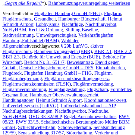
„
Gegen alle Regeln?
“).
Bahnbenutzungsverunregelung
weiterlesen
Veröffentlicht in
Flughafen Hamburg GmbH (FHG)
,
Fluglärm
,
Fluglärmschutz
,
Gesundheit
,
Hamburger Bürgerschaft
,
Helmut
Schmidt-Airport
,
Lobbyismus
,
Nachtflüge
,
Nachtflugverbot
,
NoFlyHAM
,
Recht & Ordnung
,
Shifting Baseline
,
Stadtverlärmung
,
Umweltgerechtigkeit
,
Verkehrsflughafen
Hamburg-Fuhlsbüttel (HAM)
,
Wohl der
Allgemeinheit
verschlagwortet
§ 29b LuftVG
,
aktiver
Fluglärmschutz
,
Bahnbenutzungsregeln (BBR)
,
BBR 2.1
,
BBR 2.2
,
BBR 2.3
,
Behörde für Umwelt und Energie (BUE)
,
Behörde für
Wirtschaft
,
Bericht Nr. 31 651 /7
,
Beweisantrag
,
David gegen
Goliath
,
Deutsche Flugsicherung GmbH – DFS
,
Einbahnbetrieb
,
Flugdreck
,
Flughafen Hamburg GmbH – FHG
,
Fluglärm
,
Fluglärmbegrenzung
,
Fluglärmschutzbeauftragtengesetz
,
Fluglärmschutzkommission (FLSK)
,
Fluglärmvermeidung
,
Fluglärmverminderung
,
Flugplangestaltung
,
Flugscham
,
Formfehler
,
Gegenanflug
,
Hamburger Oberverwaltungsgericht
,
Handlungsstörer
,
Helmut Schmidt Airport
,
Koordinationseckwert
,
Luftverkehrsgesetz (LuftVG)
,
Luftverkehrshandbuch – AIP
,
Nachtflugbeschränkungen
,
Nachtflugverbot
,
Nachtruhe
,
NoFlyHAM
,
OVG 3E 32/98 P
,
Regel- Ausnahmeverhältnis
,
RWY
05/23
,
RWY 33/15
,
Schalltechnisches Beratungsbüro Müller BBM
GmbH
,
Schlechtwetterbahn
,
Schönwetterbahn
,
Senatsmitteilung
129/59
,
Senatsmitteilung 317/57
,
Störerhaftung
,
Verkehr und