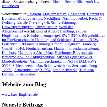
diesem Zusammenhang lohnend:
Ein erhellender Blick zurück …
weiterlesen
Veröffentlicht in
Fluglärm
,
Fluglärmschutz
,
Gesundheit
,
Hamburger
Bürgerschaft
,
Lobbyismus
,
Nachtflüge
,
Nachtflugverbot
,
Recht &
Ordnung
,
soziale Gerechtigkeit
,
Stadtverlärmung
,
Umweltgerechtigkeit
,
Umweltschutz
,
Wohl der
Allgemeinheit
verschlagwortet
Airport Hamburg
,
aktiver
Fluglärmschutz
,
Bahnbenutzungsregel; RWY 33/15
,
Bürgerinitiative
für Fluglärmschutz in Hamburg und Schleswig-Holstein - BAW
,
Festschrift „100 Jahre Hamburg Airport“
,
Flughafen Hamburg
GmbH – FHG
,
Flughafenausbau
,
Fluglärm
,
Flugplangestaltung
,
Hamburg
,
Hamburger Abendblatt
,
Hamburger Bürgerschaft
,
lärmarme An- und Abflugkorridore
,
Michael Eggenschwiler
,
Mindestflughöhe
,
Nachtflugbeschränkung
,
NoFlyHAM
,
RWY
05/23
,
Schlechtwetterbahn
,
Schönwetterbahn
,
Senatsmitteilung
129/59
,
Senatsmitteilung 317/57
,
Strahltriebwerke
,
Turbinen-
Luftstrahl-Triebwerke
Website zum Blog
www.baw-fluglaerm.de
Neueste Beiträge