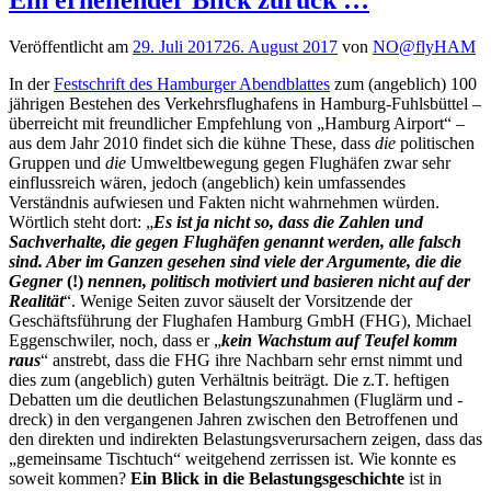
Ein erhellender Blick zurück …
Veröffentlicht am
29. Juli 2017
26. August 2017
von
NO@flyHAM
In der
Festschrift des Hamburger Abendblattes
zum (angeblich) 100
jährigen Bestehen des Verkehrsflughafens in Hamburg-Fuhlsbüttel –
überreicht mit freundlicher Empfehlung von „Hamburg Airport“ –
aus dem Jahr 2010 findet sich die kühne These, dass
die
politischen
Gruppen und
die
Umweltbewegung gegen Flughäfen zwar sehr
einflussreich wären, jedoch (angeblich) kein umfassendes
Verständnis aufwiesen und Fakten nicht wahrnehmen würden.
Wörtlich steht dort: „
Es ist ja nicht so, dass die Zahlen und
Sachverhalte, die gegen Flughäfen genannt werden, alle falsch
sind. Aber im Ganzen gesehen sind viele der Argumente, die die
Gegner
(!)
nennen, politisch motiviert und basieren nicht auf der
Realität
“. Wenige Seiten zuvor säuselt der Vorsitzende der
Geschäftsführung der Flughafen Hamburg GmbH (FHG), Michael
Eggenschwiler, noch, dass er „
kein Wachstum auf Teufel komm
raus
“ anstrebt, dass die FHG ihre Nachbarn sehr ernst nimmt und
dies zum (angeblich) guten Verhältnis beiträgt. Die z.T. heftigen
Debatten um die deutlichen Belastungszunahmen (Fluglärm und -
dreck) in den vergangenen Jahren zwischen den Betroffenen und
den direkten und indirekten Belastungsverursachern zeigen, dass das
„gemeinsame Tischtuch“ weitgehend zerrissen ist. Wie konnte es
soweit kommen?
Ein Blick in die Belastungsgeschichte
ist in