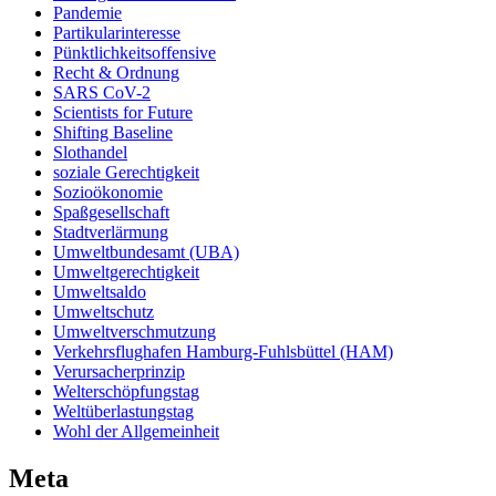
Pandemie
Partikularinteresse
Pünktlichkeitsoffensive
Recht & Ordnung
SARS CoV-2
Scientists for Future
Shifting Baseline
Slothandel
soziale Gerechtigkeit
Sozioökonomie
Spaßgesellschaft
Stadtverlärmung
Umweltbundesamt (UBA)
Umweltgerechtigkeit
Umweltsaldo
Umweltschutz
Umweltverschmutzung
Verkehrsflughafen Hamburg-Fuhlsbüttel (HAM)
Verursacherprinzip
Welterschöpfungstag
Weltüberlastungstag
Wohl der Allgemeinheit
Meta