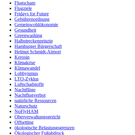
Flugscham
Flugziele
Fridays for Future
Gebührenordnung
Gemeinwohlökonomie
Gesundheit
Greenwashing
Halbstreckenprinzip
Hamburger Bürgerschaft
Helmut Schmidt-Airport
Kerosin
Klimakrise
Klimawandel
Lobbyismus
LTO-Zyklus
Luftschadstoffe
Nachtflüge
Nachtflugverbot
natürliche Ressourcen
Naturschutz
NoFlyHAM
Oberverwaltungsgericht
Offsetting
ökologische Belastungsgrenzen
Ökologischer Fußabdruck