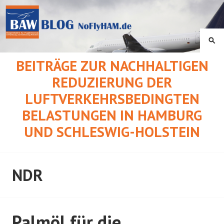
Springe
zum
Inhalt
SU
BEITRÄGE ZUR NACHHALTIGEN
REDUZIERUNG DER
LUFTVERKEHRSBEDINGTEN
BELASTUNGEN IN HAMBURG
UND SCHLESWIG-HOLSTEIN
NDR
Palmöl für die