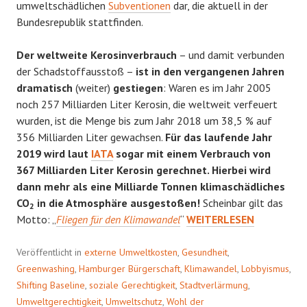
umweltschädlichen
Subventionen
dar, die aktuell in der
Bundesrepublik stattfinden.
Der weltweite Kerosinverbrauch
– und damit verbunden
der Schadstoffausstoß –
ist in den vergangenen Jahren
dramatisch
(weiter)
gestiegen
: Waren es im Jahr 2005
noch 257 Milliarden Liter Kerosin, die weltweit verfeuert
wurden, ist die Menge bis zum Jahr 2018 um 38,5 % auf
356 Milliarden Liter gewachsen.
Für das laufende Jahr
2019 wird laut
IATA
sogar mit einem Verbrauch von
367 Milliarden Liter Kerosin gerechnet. Hierbei wird
dann mehr als eine Milliarde Tonnen klimaschädliches
CO
in die Atmosphäre ausgestoßen!
Scheinbar gilt das
2
PALMÖL
Motto: „
Fliegen für den Klimawandel
“
WEITERLESEN
FÜR
DIE
Veröffentlicht in
externe Umweltkosten
,
Gesundheit
,
ÖKOFLIEGER?
Greenwashing
,
Hamburger Bürgerschaft
,
Klimawandel
,
Lobbyismus
,
Shifting Baseline
,
soziale Gerechtigkeit
,
Stadtverlärmung
,
Umweltgerechtigkeit
,
Umweltschutz
,
Wohl der