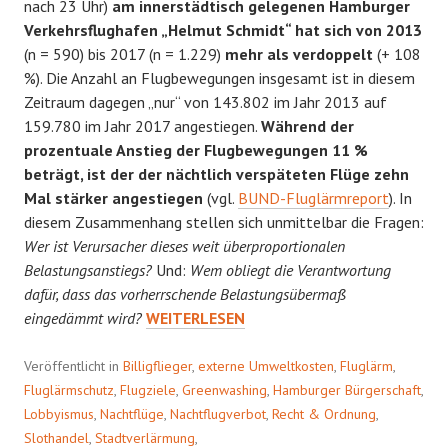
nach 23 Uhr)
am innerstädtisch gelegenen Hamburger
Verkehrsflughafen „Helmut Schmidt“ hat sich von 2013
(n = 590) bis 2017 (n = 1.229)
mehr als verdoppelt
(+ 108
%). Die Anzahl an Flugbewegungen insgesamt ist in diesem
Zeitraum dagegen „nur“ von 143.802 im Jahr 2013 auf
159.780 im Jahr 2017 angestiegen.
Während der
prozentuale Anstieg der Flugbewegungen 11 %
beträgt, ist der der nächtlich verspäteten Flüge zehn
Mal stärker angestiegen
(vgl.
BUND-Fluglärmreport
). In
diesem Zusammenhang stellen sich unmittelbar die Fragen:
Wer ist Verursacher dieses weit überproportionalen
Belastungsanstiegs?
Und:
Wem obliegt die Verantwortung
dafür, dass das vorherrschende Belastungsübermaß
KEIN
eingedämmt wird?
WEITERLESEN
RECHT
IM
Veröffentlicht in
Billigflieger
,
externe Umweltkosten
,
Fluglärm
,
UNRECHT
Fluglärmschutz
,
Flugziele
,
Greenwashing
,
Hamburger Bürgerschaft
,
Lobbyismus
,
Nachtflüge
,
Nachtflugverbot
,
Recht & Ordnung
,
Slothandel
,
Stadtverlärmung
,