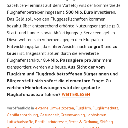
Satelliten-Terminal auf dem Vorfeld) will der kommerzielle
Flughafenbetreiber insgesamt
500 Mio. Euro
investieren.
Das Geld soll von den Fluggesellschaften kommen,
bezahlt über entsprechend erhöhte Nutzungsentgelte (z.B.
Start- und Lande- sowie Abfertigungs- / Serviceentgelte).
Diese wehren sich vehement gegen den Flughafen-
Entwicklungsplan, da er ihrer Ansicht nach
zu groß
und
zu
teuer
ist. Insgesamt sollen durch die erweiterte
Flughafenstruktur
8,4 Mio. Passagiere pro Jahr
mehr
transportiert werden als heute.
Aus Sicht der vom
Fluglärm und Flugdreck betroffenen Bürgerinnen und
Bürger stellt sich sofort die elementare Frage: Zu
welchen Mehrbelastungen wird der geplante
FLASCHENHALS
Flughafenausbau führen?
WEITERLESEN
Veröffentlicht in
externe Umweltkosten
,
Fluglärm
,
Fluglärmschutz
,
Gebührenordnung
,
Gesundheit
,
Greenwashing
,
Lobbyismus
,
Luftschadstoffe
,
Partikularinteresse
,
Recht & Ordnung
,
Shifting