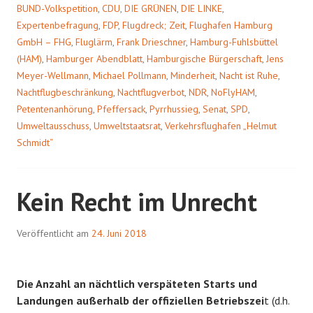
BUND-Volkspetition
,
CDU
,
DIE GRÜNEN
,
DIE LINKE
,
Expertenbefragung
,
FDP
,
Flugdreck; Zeit
,
Flughafen Hamburg
GmbH – FHG
,
Fluglärm
,
Frank Drieschner
,
Hamburg-Fuhlsbüttel
(HAM)
,
Hamburger Abendblatt
,
Hamburgische Bürgerschaft
,
Jens
Meyer-Wellmann
,
Michael Pollmann
,
Minderheit
,
Nacht ist Ruhe
,
Nachtflugbeschränkung
,
Nachtflugverbot
,
NDR
,
NoFlyHAM
,
Petentenanhörung
,
Pfeffersack
,
Pyrrhussieg
,
Senat
,
SPD
,
Umweltausschuss
,
Umweltstaatsrat
,
Verkehrsflughafen „Helmut
Schmidt“
Kein Recht im Unrecht
Veröffentlicht am
24. Juni 2018
Die Anzahl an nächtlich verspäteten Starts und
Landungen außerhalb der offiziellen Betriebszei
t (d.h.