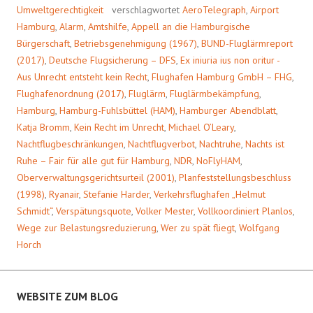
Umweltgerechtigkeit
verschlagwortet
AeroTelegraph
,
Airport
Hamburg
,
Alarm
,
Amtshilfe
,
Appell an die Hamburgische
Bürgerschaft
,
Betriebsgenehmigung (1967)
,
BUND-Fluglärmreport
(2017)
,
Deutsche Flugsicherung – DFS
,
Ex iniuria ius non oritur -
Aus Unrecht entsteht kein Recht
,
Flughafen Hamburg GmbH – FHG
,
Flughafenordnung (2017)
,
Fluglärm
,
Fluglärmbekämpfung
,
Hamburg
,
Hamburg-Fuhlsbüttel (HAM)
,
Hamburger Abendblatt
,
Katja Bromm
,
Kein Recht im Unrecht
,
Michael O’Leary
,
Nachtflugbeschränkungen
,
Nachtflugverbot
,
Nachtruhe
,
Nachts ist
Ruhe – Fair für alle gut für Hamburg
,
NDR
,
NoFlyHAM
,
Oberverwaltungsgerichtsurteil (2001)
,
Planfeststellungsbeschluss
(1998)
,
Ryanair
,
Stefanie Harder
,
Verkehrsflughafen „Helmut
Schmidt“
,
Verspätungsquote
,
Volker Mester
,
Vollkoordiniert Planlos
,
Wege zur Belastungsreduzierung
,
Wer zu spät fliegt
,
Wolfgang
Horch
WEBSITE ZUM BLOG