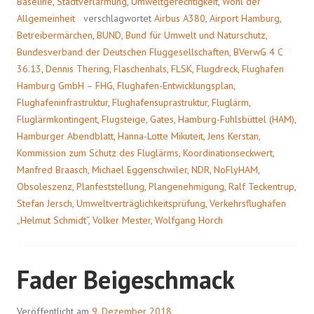
Baseline
,
Stadtverlärmung
,
Umweltgerechtigkeit
,
Wohl der
Allgemeinheit
verschlagwortet
Airbus A380
,
Airport Hamburg
,
Betreibermärchen
,
BUND
,
Bund für Umwelt und Naturschutz
,
Bundesverband der Deutschen Fluggesellschaften
,
BVerwG 4 C
36.13
,
Dennis Thering
,
Flaschenhals
,
FLSK
,
Flugdreck
,
Flughafen
Hamburg GmbH – FHG
,
Flughafen-Entwicklungsplan
,
Flughafeninfrastruktur
,
Flughafensuprastruktur
,
Fluglärm
,
Fluglärmkontingent
,
Flugsteige
,
Gates
,
Hamburg-Fuhlsbüttel (HAM)
,
Hamburger Abendblatt
,
Hanna-Lotte Mikuteit
,
Jens Kerstan
,
Kommission zum Schutz des Fluglärms
,
Koordinationseckwert
,
Manfred Braasch
,
Michael Eggenschwiler
,
NDR
,
NoFlyHAM
,
Obsoleszenz
,
Planfeststellung
,
Plangenehmigung
,
Ralf Teckentrup
,
Stefan Jersch
,
Umweltverträglichkeitsprüfung
,
Verkehrsflughafen
„Helmut Schmidt“
,
Volker Mester
,
Wolfgang Horch
Fader Beigeschmack
Veröffentlicht am
9. Dezember 2018