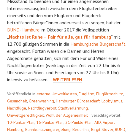
Missstand zu beenden und für einen angemessenen
Interessensausgleich zwischen dem Flughafenbetreiber
einerseits und den vom Fluglärm und Flugdreck
betroffenen Bürger*innen andererseits zu sorgen, hat der
BUND-Hamburg
im Oktober 2017 die Volkspetition
„
Nachts ist Ruhe – Fair für alle, gut für Hamburg
“ mit
12.700 gültigen Stimmen in die
Hamburgische Bürgerschaft
eingebracht. Fortan waren die Damen und Herren
Abgeordnete gehalten, sich mit dem Für und Wider eines
Nachtflugverbotes (werktags in der Zeit von 22 Uhr bis 6
Uhr sowie an Sonn- und Feiertagen von 22 Uhr bis 8 Uhr)
FADER
intensiv zu befassen …
WEITERLESEN
BEIGESCHMACK
Veröffentlicht in
externe Umweltkosten
,
Fluglärm
,
Fluglärmschutz
,
Gesundheit
,
Greenwashing
,
Hamburger Bürgerschaft
,
Lobbyismus
,
Nachtflüge
,
Nachtflugverbot
,
Stadtverlärmung
,
Umweltgerechtigkeit
,
Wohl der Allgemeinheit
verschlagwortet
10-Punkte-Plan
,
16-Punkte-Plan
,
21-Punkte-Plan
,
AfD
,
Airport
Hamburg
,
Bahnbenutzungsregelung
,
Bedürfnis
,
Birgit Stöver
,
BUND
,