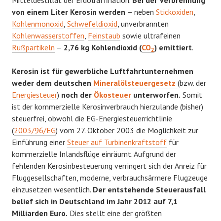
von einem Liter Kerosin werden
– neben
Stickoxiden
,
Kohlenmonoxid
,
Schwefeldioxid
, unverbrannten
Kohlenwasserstoffen
,
Feinstaub
sowie ultrafeinen
Rußpartikeln
–
2,76 kg Kohlendioxid (
CO
) emittiert
.
2
Kerosin ist für gewerbliche Luftfahrtunternehmen
weder dem deutschen
Mineralölsteuergesetz
(bzw. der
Energiesteuer
)
noch der
Ökosteuer
unterworfen.
Somit
ist der kommerzielle Kerosinverbrauch hierzulande (bisher)
steuerfrei, obwohl die EG-Energiesteuerrichtlinie
(
2003/96/EG
) vom 27. Oktober 2003 die Möglichkeit zur
Einführung einer
Steuer auf Turbinenkraftstoff
für
kommerzielle Inlandsflüge einräumt. Aufgrund der
fehlenden Kerosinbesteuerung verringert sich der Anreiz für
Fluggesellschaften, moderne, verbrauchsärmere Flugzeuge
einzusetzen wesentlich.
Der entstehende Steuerausfall
belief sich in Deutschland im Jahr 2012 auf 7,1
Milliarden Euro.
Dies stellt eine der größten