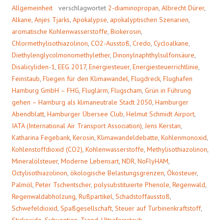
Allgemeinheit
verschlagwortet
2-diaminopropan
,
Albrecht Dürer
,
Alkane
,
Anjes Tjarks
,
Apokalypse
,
apokalyptischen Szenarien
,
aromatische Kohlenwasserstoffe
,
Biokerosin
,
Chlormethylisothiazolinon
,
CO2-Ausstoß
,
Credo
,
Cycloalkane
,
Diethylenglycolmonomethylether
,
Dinonylnaphthylsulfonsäure
,
Disalicyliden-1
,
EEG 2017
,
Energiesteuer
,
Energiesteuerrichtlinie
,
Feinstaub
,
Fliegen für den Klimawandel
,
Flugdreck
,
Flughafen
Hamburg GmbH – FHG
,
Fluglärm
,
Flugscham
,
Grün in Führung
gehen – Hamburg als klimaneutrale Stadt 2050
,
Hamburger
Abendblatt
,
Hamburger Übersee Club
,
Helmut Schmidt Airport
,
IATA (International Air Transport Association)
,
Jens Kerstan
,
Katharina Fegebank
,
Kerosin
,
Klimawandeldebatte
,
Kohlenmonoxid
,
Kohlenstoffdioxid (CO2)
,
Kohlenwasserstoffe
,
Methylisothiazolinon
,
Mineralölsteuer
,
Moderne Lebensart
,
NDR
,
NoFlyHAM
,
Octylisothiazolinon
,
ökologische Belastungsgrenzen
,
Ökosteuer
,
Palmöl
,
Peter Tschentscher
,
polysubstituierte Phenole
,
Regenwald
,
Regenwaldabholzung
,
Rußpartikel
,
Schadstoffausstoß
,
Schwefeldioxid
,
Spaßgesellschaft
,
Steuer auf Turbinenkraftstoff
,
Stickoxide
,
Subvention
,
Trend
,
Ultrafeinstaub
,