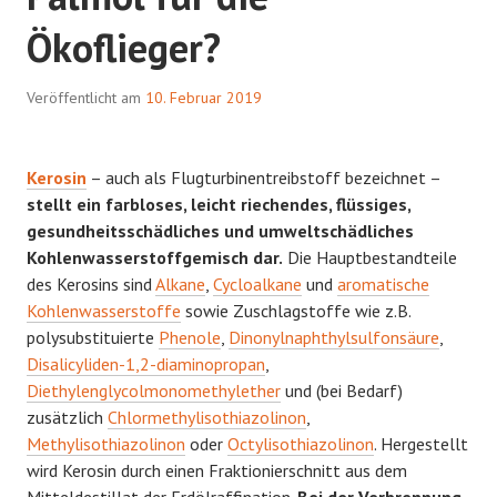
Ökoflieger?
Veröffentlicht am
10. Februar 2019
Kerosin
– auch als Flugturbinentreibstoff bezeichnet –
stellt ein farbloses, leicht riechendes, flüssiges,
gesundheitsschädliches und umweltschädliches
Kohlenwasserstoffgemisch dar.
Die Hauptbestandteile
des Kerosins sind
Alkane
,
Cycloalkane
und
aromatische
Kohlenwasserstoffe
sowie Zuschlagstoffe wie z.B.
polysubstituierte
Phenole
,
Dinonylnaphthylsulfonsäure
,
Disalicyliden-1,2-diaminopropan
,
Diethylenglycolmonomethylether
und (bei Bedarf)
zusätzlich
Chlormethylisothiazolinon
,
Methylisothiazolinon
oder
Octylisothiazolinon
. Hergestellt
wird Kerosin durch einen Fraktionierschnitt aus dem
Mitteldestillat der Erdölraffination.
Bei der Verbrennung