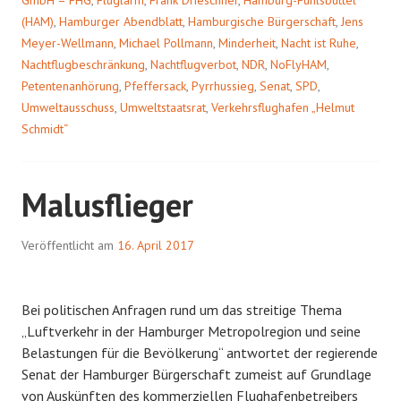
GmbH – FHG
,
Fluglärm
,
Frank Drieschner
,
Hamburg-Fuhlsbüttel
(HAM)
,
Hamburger Abendblatt
,
Hamburgische Bürgerschaft
,
Jens
Meyer-Wellmann
,
Michael Pollmann
,
Minderheit
,
Nacht ist Ruhe
,
Nachtflugbeschränkung
,
Nachtflugverbot
,
NDR
,
NoFlyHAM
,
Petentenanhörung
,
Pfeffersack
,
Pyrrhussieg
,
Senat
,
SPD
,
Umweltausschuss
,
Umweltstaatsrat
,
Verkehrsflughafen „Helmut
Schmidt“
Malusflieger
Veröffentlicht am
16. April 2017
Bei politischen Anfragen rund um das streitige Thema
„Luftverkehr in der Hamburger Metropolregion und seine
Belastungen für die Bevölkerung“ antwortet der regierende
Senat der Hamburger Bürgerschaft zumeist auf Grundlage
von Auskünften des kommerziellen Flughafenbetreibers