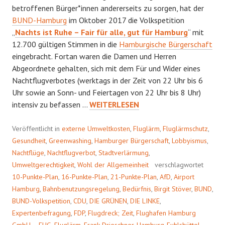
betroffenen Bürger*innen andererseits zu sorgen, hat der
BUND-Hamburg
im Oktober 2017 die Volkspetition
„
Nachts ist Ruhe – Fair für alle, gut für Hamburg
“ mit
12.700 gültigen Stimmen in die
Hamburgische Bürgerschaft
eingebracht. Fortan waren die Damen und Herren
Abgeordnete gehalten, sich mit dem Für und Wider eines
Nachtflugverbotes (werktags in der Zeit von 22 Uhr bis 6
Uhr sowie an Sonn- und Feiertagen von 22 Uhr bis 8 Uhr)
FADER
intensiv zu befassen …
WEITERLESEN
BEIGESCHMACK
Veröffentlicht in
externe Umweltkosten
,
Fluglärm
,
Fluglärmschutz
,
Gesundheit
,
Greenwashing
,
Hamburger Bürgerschaft
,
Lobbyismus
,
Nachtflüge
,
Nachtflugverbot
,
Stadtverlärmung
,
Umweltgerechtigkeit
,
Wohl der Allgemeinheit
verschlagwortet
10-Punkte-Plan
,
16-Punkte-Plan
,
21-Punkte-Plan
,
AfD
,
Airport
Hamburg
,
Bahnbenutzungsregelung
,
Bedürfnis
,
Birgit Stöver
,
BUND
,
BUND-Volkspetition
,
CDU
,
DIE GRÜNEN
,
DIE LINKE
,
Expertenbefragung
,
FDP
,
Flugdreck; Zeit
,
Flughafen Hamburg