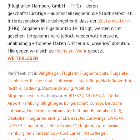
(Flughafen Hamburg GmbH – FHG) – deren
geschäftstüchtige Hauptanteilseignerin die Stadt selbst ist.
Interessenskonflikte dahingehend, dass der
Zustandsstörer
(FHG) „Angaben in Eigenkontrolle“ tätigt, werden nicht
gesehen. Umgekehrt wird jedoch wiederholt versucht,
unabhängig erhobene Daten Dritter als „unseriös“ abzutun.
MALUSFLIEGER
Hiergegen wird sich zu
Recht zur Wehr
gesetzt.
WEITERLESEN
Veröffentlicht in
Billigflieger
,
Fluglärm
,
Fluglärmschutz
,
Flugziele
,
Hamburger Bürgerschaft
,
Lobbyismus
,
Nachtflüge
,
Nachtflugverbot
,
Recht & Ordnung
,
Stadtverlärmung
,
Wohl der
Allgemeinheit
verschlagwortet
4U7827
,
AB7633
,
Air Berlin
,
Airport Hamburg
,
Billigflieger
,
Bürgerschaft
,
Condor
,
Deutsche
Lufthansa
,
Deutschen Zentrums für Luft- und Raumfahrt (DLR)
,
Deutscher Fluglärmdienst (DFLD)
,
easyJet
,
Eurowings
,
EW4349
,
EZY534
,
Flughafen „Helmut Schmidt“
,
Fluglärm
,
Germanwings
,
Hamburg
,
Jens Kerstan
,
Low Cost Carrier
,
Malusflieger
,