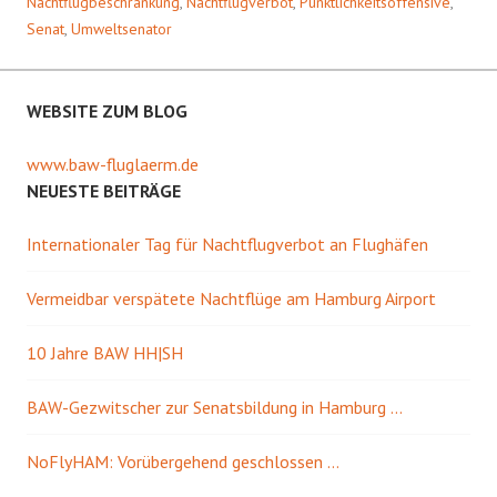
Nachtflugbeschränkung
,
Nachtflugverbot
,
Pünktlichkeitsoffensive
,
Senat
,
Umweltsenator
WEBSITE ZUM BLOG
www.baw-fluglaerm.de
NEUESTE BEITRÄGE
Internationaler Tag für Nachtflugverbot an Flughäfen
Vermeidbar verspätete Nachtflüge am Hamburg Airport
10 Jahre BAW HH|SH
BAW-Gezwitscher zur Senatsbildung in Hamburg …
NoFlyHAM: Vorübergehend geschlossen …