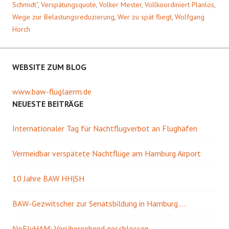
Schmidt“
,
Verspätungsquote
,
Volker Mester
,
Vollkoordiniert Planlos
,
Wege zur Belastungsreduzierung
,
Wer zu spät fliegt
,
Wolfgang
Horch
WEBSITE ZUM BLOG
www.baw-fluglaerm.de
NEUESTE BEITRÄGE
Internationaler Tag für Nachtflugverbot an Flughäfen
Vermeidbar verspätete Nachtflüge am Hamburg Airport
10 Jahre BAW HH|SH
BAW-Gezwitscher zur Senatsbildung in Hamburg …
NoFlyHAM: Vorübergehend geschlossen …