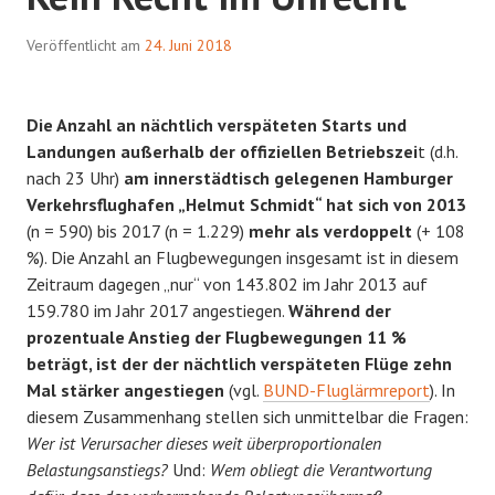
Veröffentlicht am
24. Juni 2018
Die Anzahl an nächtlich verspäteten Starts und
Landungen außerhalb der offiziellen Betriebszei
t (d.h.
nach 23 Uhr)
am innerstädtisch gelegenen Hamburger
Verkehrsflughafen „Helmut Schmidt“ hat sich von 2013
(n = 590) bis 2017 (n = 1.229)
mehr als verdoppelt
(+ 108
%). Die Anzahl an Flugbewegungen insgesamt ist in diesem
Zeitraum dagegen „nur“ von 143.802 im Jahr 2013 auf
159.780 im Jahr 2017 angestiegen.
Während der
prozentuale Anstieg der Flugbewegungen 11 %
beträgt, ist der der nächtlich verspäteten Flüge zehn
Mal stärker angestiegen
(vgl.
BUND-Fluglärmreport
). In
diesem Zusammenhang stellen sich unmittelbar die Fragen:
Wer ist Verursacher dieses weit überproportionalen
Belastungsanstiegs?
Und:
Wem obliegt die Verantwortung