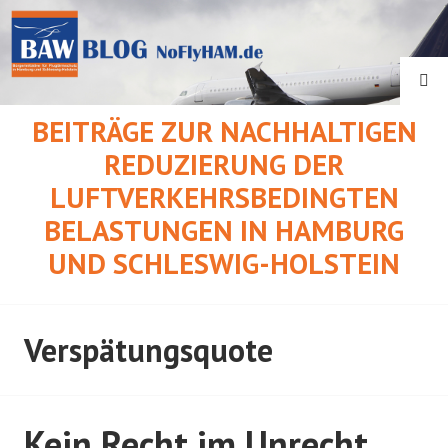
Springe
zum
Inhalt
SU
BEITRÄGE ZUR NACHHALTIGEN
REDUZIERUNG DER
LUFTVERKEHRSBEDINGTEN
BELASTUNGEN IN HAMBURG
UND SCHLESWIG-HOLSTEIN
Verspätungsquote
Kein Recht im Unrecht