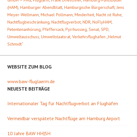
GmbH – FHG
,
Fluglärm
,
Frank Drieschner
,
Hamburg-Fuhlsbüttel
(HAM)
,
Hamburger Abendblatt
,
Hamburgische Bürgerschaft
,
Jens
Meyer-Wellmann
,
Michael Pollmann
,
Minderheit
,
Nacht ist Ruhe
,
Nachtflugbeschränkung
,
Nachtflugverbot
,
NDR
,
NoFlyHAM
,
Petentenanhörung
,
Pfeffersack
,
Pyrrhussieg
,
Senat
,
SPD
,
Umweltausschuss
,
Umweltstaatsrat
,
Verkehrsflughafen „Helmut
Schmidt“
WEBSITE ZUM BLOG
www.baw-fluglaerm.de
NEUESTE BEITRÄGE
Internationaler Tag für Nachtflugverbot an Flughäfen
Vermeidbar verspätete Nachtflüge am Hamburg Airport
10 Jahre BAW HH|SH