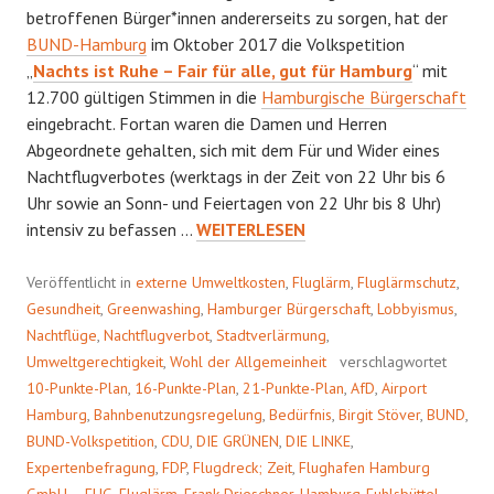
betroffenen Bürger*innen andererseits zu sorgen, hat der
BUND-Hamburg
im Oktober 2017 die Volkspetition
„
Nachts ist Ruhe – Fair für alle, gut für Hamburg
“ mit
12.700 gültigen Stimmen in die
Hamburgische Bürgerschaft
eingebracht. Fortan waren die Damen und Herren
Abgeordnete gehalten, sich mit dem Für und Wider eines
Nachtflugverbotes (werktags in der Zeit von 22 Uhr bis 6
Uhr sowie an Sonn- und Feiertagen von 22 Uhr bis 8 Uhr)
FADER
intensiv zu befassen …
WEITERLESEN
BEIGESCHMACK
Veröffentlicht in
externe Umweltkosten
,
Fluglärm
,
Fluglärmschutz
,
Gesundheit
,
Greenwashing
,
Hamburger Bürgerschaft
,
Lobbyismus
,
Nachtflüge
,
Nachtflugverbot
,
Stadtverlärmung
,
Umweltgerechtigkeit
,
Wohl der Allgemeinheit
verschlagwortet
10-Punkte-Plan
,
16-Punkte-Plan
,
21-Punkte-Plan
,
AfD
,
Airport
Hamburg
,
Bahnbenutzungsregelung
,
Bedürfnis
,
Birgit Stöver
,
BUND
,
BUND-Volkspetition
,
CDU
,
DIE GRÜNEN
,
DIE LINKE
,
Expertenbefragung
,
FDP
,
Flugdreck; Zeit
,
Flughafen Hamburg