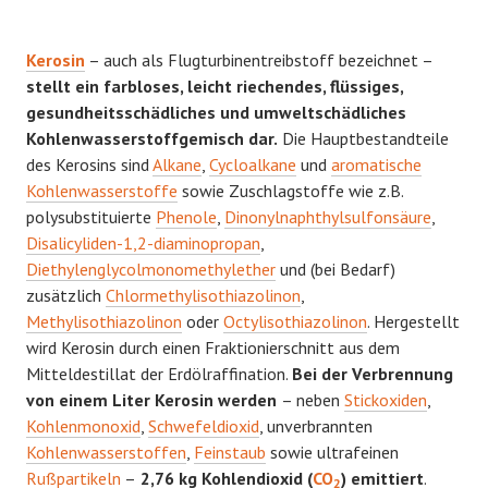
Kerosin
– auch als Flugturbinentreibstoff bezeichnet –
stellt ein farbloses, leicht riechendes, flüssiges,
gesundheitsschädliches und umweltschädliches
Kohlenwasserstoffgemisch dar.
Die Hauptbestandteile
des Kerosins sind
Alkane
,
Cycloalkane
und
aromatische
Kohlenwasserstoffe
sowie Zuschlagstoffe wie z.B.
polysubstituierte
Phenole
,
Dinonylnaphthylsulfonsäure
,
Disalicyliden-1,2-diaminopropan
,
Diethylenglycolmonomethylether
und (bei Bedarf)
zusätzlich
Chlormethylisothiazolinon
,
Methylisothiazolinon
oder
Octylisothiazolinon
. Hergestellt
wird Kerosin durch einen Fraktionierschnitt aus dem
Mitteldestillat der Erdölraffination.
Bei der Verbrennung
von einem Liter Kerosin werden
– neben
Stickoxiden
,
Kohlenmonoxid
,
Schwefeldioxid
, unverbrannten
Kohlenwasserstoffen
,
Feinstaub
sowie ultrafeinen
Rußpartikeln
–
2,76 kg Kohlendioxid (
CO
) emittiert
.
2