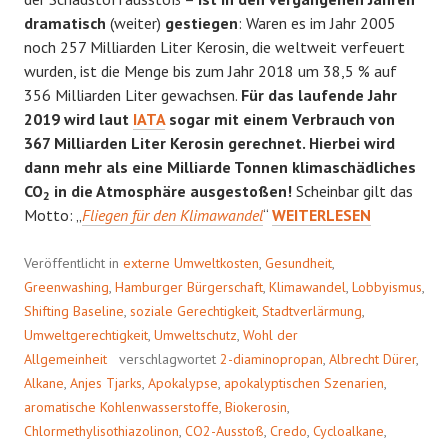
dramatisch
(weiter)
gestiegen
: Waren es im Jahr 2005
noch 257 Milliarden Liter Kerosin, die weltweit verfeuert
wurden, ist die Menge bis zum Jahr 2018 um 38,5 % auf
356 Milliarden Liter gewachsen.
Für das laufende Jahr
2019 wird laut
IATA
sogar mit einem Verbrauch von
367 Milliarden Liter Kerosin gerechnet. Hierbei wird
dann mehr als eine Milliarde Tonnen klimaschädliches
CO
in die Atmosphäre ausgestoßen!
Scheinbar gilt das
2
PALMÖL
Motto: „
Fliegen für den Klimawandel
“
WEITERLESEN
FÜR
DIE
Veröffentlicht in
externe Umweltkosten
,
Gesundheit
,
ÖKOFLIEGER?
Greenwashing
,
Hamburger Bürgerschaft
,
Klimawandel
,
Lobbyismus
,
Shifting Baseline
,
soziale Gerechtigkeit
,
Stadtverlärmung
,
Umweltgerechtigkeit
,
Umweltschutz
,
Wohl der
Allgemeinheit
verschlagwortet
2-diaminopropan
,
Albrecht Dürer
,
Alkane
,
Anjes Tjarks
,
Apokalypse
,
apokalyptischen Szenarien
,
aromatische Kohlenwasserstoffe
,
Biokerosin
,
Chlormethylisothiazolinon
,
CO2-Ausstoß
,
Credo
,
Cycloalkane
,