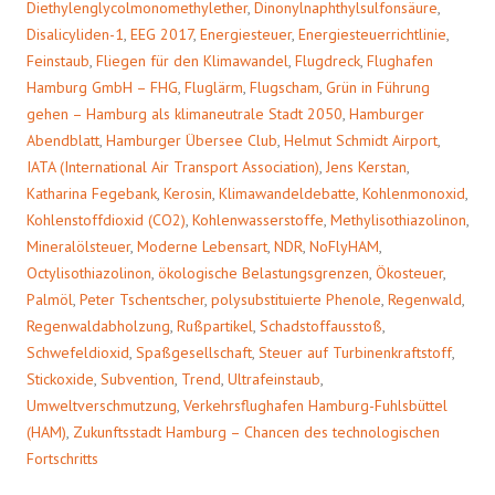
Diethylenglycolmonomethylether
,
Dinonylnaphthylsulfonsäure
,
Disalicyliden-1
,
EEG 2017
,
Energiesteuer
,
Energiesteuerrichtlinie
,
Feinstaub
,
Fliegen für den Klimawandel
,
Flugdreck
,
Flughafen
Hamburg GmbH – FHG
,
Fluglärm
,
Flugscham
,
Grün in Führung
gehen – Hamburg als klimaneutrale Stadt 2050
,
Hamburger
Abendblatt
,
Hamburger Übersee Club
,
Helmut Schmidt Airport
,
IATA (International Air Transport Association)
,
Jens Kerstan
,
Katharina Fegebank
,
Kerosin
,
Klimawandeldebatte
,
Kohlenmonoxid
,
Kohlenstoffdioxid (CO2)
,
Kohlenwasserstoffe
,
Methylisothiazolinon
,
Mineralölsteuer
,
Moderne Lebensart
,
NDR
,
NoFlyHAM
,
Octylisothiazolinon
,
ökologische Belastungsgrenzen
,
Ökosteuer
,
Palmöl
,
Peter Tschentscher
,
polysubstituierte Phenole
,
Regenwald
,
Regenwaldabholzung
,
Rußpartikel
,
Schadstoffausstoß
,
Schwefeldioxid
,
Spaßgesellschaft
,
Steuer auf Turbinenkraftstoff
,
Stickoxide
,
Subvention
,
Trend
,
Ultrafeinstaub
,
Umweltverschmutzung
,
Verkehrsflughafen Hamburg-Fuhlsbüttel
(HAM)
,
Zukunftsstadt Hamburg – Chancen des technologischen
Fortschritts