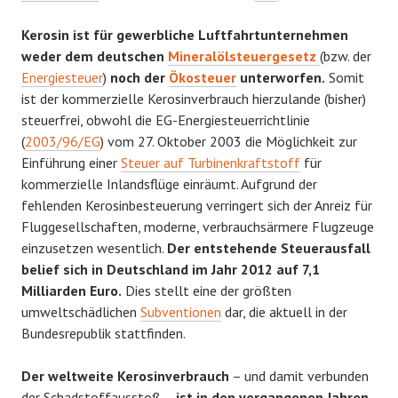
Kerosin ist für gewerbliche Luftfahrtunternehmen
weder dem deutschen
Mineralölsteuergesetz
(bzw. der
Energiesteuer
)
noch der
Ökosteuer
unterworfen.
Somit
ist der kommerzielle Kerosinverbrauch hierzulande (bisher)
steuerfrei, obwohl die EG-Energiesteuerrichtlinie
(
2003/96/EG
) vom 27. Oktober 2003 die Möglichkeit zur
Einführung einer
Steuer auf Turbinenkraftstoff
für
kommerzielle Inlandsflüge einräumt. Aufgrund der
fehlenden Kerosinbesteuerung verringert sich der Anreiz für
Fluggesellschaften, moderne, verbrauchsärmere Flugzeuge
einzusetzen wesentlich.
Der entstehende Steuerausfall
belief sich in Deutschland im Jahr 2012 auf 7,1
Milliarden Euro.
Dies stellt eine der größten
umweltschädlichen
Subventionen
dar, die aktuell in der
Bundesrepublik stattfinden.
Der weltweite Kerosinverbrauch
– und damit verbunden
der Schadstoffausstoß –
ist in den vergangenen Jahren