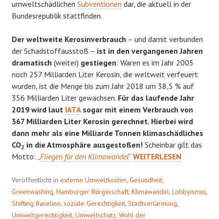
umweltschädlichen
Subventionen
dar, die aktuell in der
Bundesrepublik stattfinden.
Der weltweite Kerosinverbrauch
– und damit verbunden
der Schadstoffausstoß –
ist in den vergangenen Jahren
dramatisch
(weiter)
gestiegen
: Waren es im Jahr 2005
noch 257 Milliarden Liter Kerosin, die weltweit verfeuert
wurden, ist die Menge bis zum Jahr 2018 um 38,5 % auf
356 Milliarden Liter gewachsen.
Für das laufende Jahr
2019 wird laut
IATA
sogar mit einem Verbrauch von
367 Milliarden Liter Kerosin gerechnet. Hierbei wird
dann mehr als eine Milliarde Tonnen klimaschädliches
CO
in die Atmosphäre ausgestoßen!
Scheinbar gilt das
2
PALMÖL
Motto: „
Fliegen für den Klimawandel
“
WEITERLESEN
FÜR
DIE
Veröffentlicht in
externe Umweltkosten
,
Gesundheit
,
ÖKOFLIEGER?
Greenwashing
,
Hamburger Bürgerschaft
,
Klimawandel
,
Lobbyismus
,
Shifting Baseline
,
soziale Gerechtigkeit
,
Stadtverlärmung
,
Umweltgerechtigkeit
,
Umweltschutz
,
Wohl der