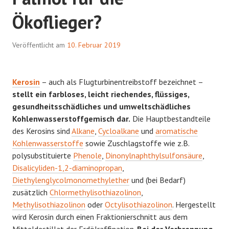
Ökoflieger?
Veröffentlicht am
10. Februar 2019
Kerosin
– auch als Flugturbinentreibstoff bezeichnet –
stellt ein farbloses, leicht riechendes, flüssiges,
gesundheitsschädliches und umweltschädliches
Kohlenwasserstoffgemisch dar.
Die Hauptbestandteile
des Kerosins sind
Alkane
,
Cycloalkane
und
aromatische
Kohlenwasserstoffe
sowie Zuschlagstoffe wie z.B.
polysubstituierte
Phenole
,
Dinonylnaphthylsulfonsäure
,
Disalicyliden-1,2-diaminopropan
,
Diethylenglycolmonomethylether
und (bei Bedarf)
zusätzlich
Chlormethylisothiazolinon
,
Methylisothiazolinon
oder
Octylisothiazolinon
. Hergestellt
wird Kerosin durch einen Fraktionierschnitt aus dem
Mitteldestillat der Erdölraffination.
Bei der Verbrennung