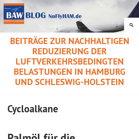
Springe
zum
Inhalt
SU
BEITRÄGE ZUR NACHHALTIGEN
REDUZIERUNG DER
LUFTVERKEHRSBEDINGTEN
BELASTUNGEN IN HAMBURG
UND SCHLESWIG-HOLSTEIN
Cycloalkane
Palmöl für die