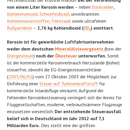
von einem Liter Kerosin werden
– neben
Stickoxiden
,
Kohlenmonoxid
,
Schwefeldioxid
, unverbrannten
Kohlenwasserstoffen
,
Feinstaub
sowie ultrafeinen
Rußpartikeln
–
2,76 kg Kohlendioxid (
CO
) emittiert
.
2
Kerosin ist für gewerbliche Luftfahrtunternehmen
weder dem deutschen
Mineralölsteuergesetz
(bzw. der
Energiesteuer
)
noch der
Ökosteuer
unterworfen.
Somit
ist der kommerzielle Kerosinverbrauch hierzulande (bisher)
steuerfrei, obwohl die EG-Energiesteuerrichtlinie
(
2003/96/EG
) vom 27. Oktober 2003 die Möglichkeit zur
Einführung einer
Steuer auf Turbinenkraftstoff
für
kommerzielle Inlandsflüge einräumt. Aufgrund der
fehlenden Kerosinbesteuerung verringert sich der Anreiz für
Fluggesellschaften, moderne, verbrauchsärmere Flugzeuge
einzusetzen wesentlich.
Der entstehende Steuerausfall
belief sich in Deutschland im Jahr 2012 auf 7,1
Milliarden Euro.
Dies stellt eine der größten