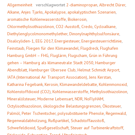
Allgemeinheit
verschlagwortet
2-diaminopropan
,
Albrecht Dürer
,
Alkane
,
Anjes Tjarks
,
Apokalypse
,
apokalyptischen Szenarien
,
aromatische Kohlenwasserstoffe
,
Biokerosin
,
Chlormethylisothiazolinon
,
CO2-Ausstoß
,
Credo
,
Cycloalkane
,
Diethylenglycolmonomethylether
,
Dinonylnaphthylsulfonsäure
,
Disalicyliden-1
,
EEG 2017
,
Energiesteuer
,
Energiesteuerrichtlinie
,
Feinstaub
,
Fliegen für den Klimawandel
,
Flugdreck
,
Flughafen
Hamburg GmbH – FHG
,
Fluglärm
,
Flugscham
,
Grün in Führung
gehen – Hamburg als klimaneutrale Stadt 2050
,
Hamburger
Abendblatt
,
Hamburger Übersee Club
,
Helmut Schmidt Airport
,
IATA (International Air Transport Association)
,
Jens Kerstan
,
Katharina Fegebank
,
Kerosin
,
Klimawandeldebatte
,
Kohlenmonoxid
,
Kohlenstoffdioxid (CO2)
,
Kohlenwasserstoffe
,
Methylisothiazolinon
,
Mineralölsteuer
,
Moderne Lebensart
,
NDR
,
NoFlyHAM
,
Octylisothiazolinon
,
ökologische Belastungsgrenzen
,
Ökosteuer
,
Palmöl
,
Peter Tschentscher
,
polysubstituierte Phenole
,
Regenwald
,
Regenwaldabholzung
,
Rußpartikel
,
Schadstoffausstoß
,
Schwefeldioxid
,
Spaßgesellschaft
,
Steuer auf Turbinenkraftstoff
,
Stickoxide
,
Subvention
,
Trend
,
Ultrafeinstaub
,