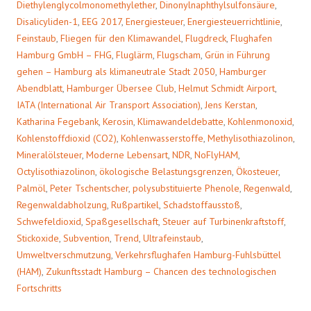
Diethylenglycolmonomethylether
,
Dinonylnaphthylsulfonsäure
,
Disalicyliden-1
,
EEG 2017
,
Energiesteuer
,
Energiesteuerrichtlinie
,
Feinstaub
,
Fliegen für den Klimawandel
,
Flugdreck
,
Flughafen
Hamburg GmbH – FHG
,
Fluglärm
,
Flugscham
,
Grün in Führung
gehen – Hamburg als klimaneutrale Stadt 2050
,
Hamburger
Abendblatt
,
Hamburger Übersee Club
,
Helmut Schmidt Airport
,
IATA (International Air Transport Association)
,
Jens Kerstan
,
Katharina Fegebank
,
Kerosin
,
Klimawandeldebatte
,
Kohlenmonoxid
,
Kohlenstoffdioxid (CO2)
,
Kohlenwasserstoffe
,
Methylisothiazolinon
,
Mineralölsteuer
,
Moderne Lebensart
,
NDR
,
NoFlyHAM
,
Octylisothiazolinon
,
ökologische Belastungsgrenzen
,
Ökosteuer
,
Palmöl
,
Peter Tschentscher
,
polysubstituierte Phenole
,
Regenwald
,
Regenwaldabholzung
,
Rußpartikel
,
Schadstoffausstoß
,
Schwefeldioxid
,
Spaßgesellschaft
,
Steuer auf Turbinenkraftstoff
,
Stickoxide
,
Subvention
,
Trend
,
Ultrafeinstaub
,
Umweltverschmutzung
,
Verkehrsflughafen Hamburg-Fuhlsbüttel
(HAM)
,
Zukunftsstadt Hamburg – Chancen des technologischen
Fortschritts