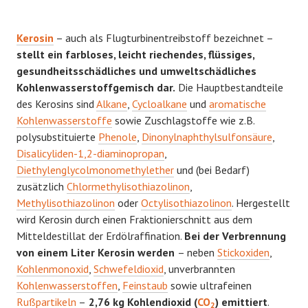
Kerosin
– auch als Flugturbinentreibstoff bezeichnet –
stellt ein farbloses, leicht riechendes, flüssiges,
gesundheitsschädliches und umweltschädliches
Kohlenwasserstoffgemisch dar.
Die Hauptbestandteile
des Kerosins sind
Alkane
,
Cycloalkane
und
aromatische
Kohlenwasserstoffe
sowie Zuschlagstoffe wie z.B.
polysubstituierte
Phenole
,
Dinonylnaphthylsulfonsäure
,
Disalicyliden-1,2-diaminopropan
,
Diethylenglycolmonomethylether
und (bei Bedarf)
zusätzlich
Chlormethylisothiazolinon
,
Methylisothiazolinon
oder
Octylisothiazolinon
. Hergestellt
wird Kerosin durch einen Fraktionierschnitt aus dem
Mitteldestillat der Erdölraffination.
Bei der Verbrennung
von einem Liter Kerosin werden
– neben
Stickoxiden
,
Kohlenmonoxid
,
Schwefeldioxid
, unverbrannten
Kohlenwasserstoffen
,
Feinstaub
sowie ultrafeinen
Rußpartikeln
–
2,76 kg Kohlendioxid (
CO
) emittiert
.
2