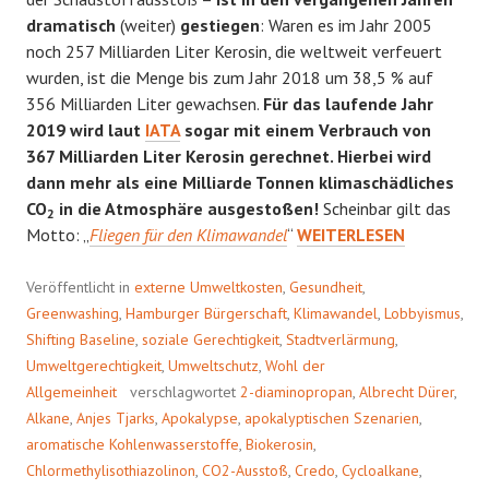
dramatisch
(weiter)
gestiegen
: Waren es im Jahr 2005
noch 257 Milliarden Liter Kerosin, die weltweit verfeuert
wurden, ist die Menge bis zum Jahr 2018 um 38,5 % auf
356 Milliarden Liter gewachsen.
Für das laufende Jahr
2019 wird laut
IATA
sogar mit einem Verbrauch von
367 Milliarden Liter Kerosin gerechnet. Hierbei wird
dann mehr als eine Milliarde Tonnen klimaschädliches
CO
in die Atmosphäre ausgestoßen!
Scheinbar gilt das
2
PALMÖL
Motto: „
Fliegen für den Klimawandel
“
WEITERLESEN
FÜR
DIE
Veröffentlicht in
externe Umweltkosten
,
Gesundheit
,
ÖKOFLIEGER?
Greenwashing
,
Hamburger Bürgerschaft
,
Klimawandel
,
Lobbyismus
,
Shifting Baseline
,
soziale Gerechtigkeit
,
Stadtverlärmung
,
Umweltgerechtigkeit
,
Umweltschutz
,
Wohl der
Allgemeinheit
verschlagwortet
2-diaminopropan
,
Albrecht Dürer
,
Alkane
,
Anjes Tjarks
,
Apokalypse
,
apokalyptischen Szenarien
,
aromatische Kohlenwasserstoffe
,
Biokerosin
,
Chlormethylisothiazolinon
,
CO2-Ausstoß
,
Credo
,
Cycloalkane
,