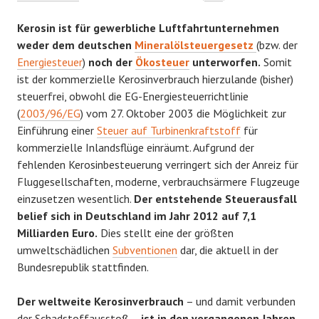
Kerosin ist für gewerbliche Luftfahrtunternehmen
weder dem deutschen
Mineralölsteuergesetz
(bzw. der
Energiesteuer
)
noch der
Ökosteuer
unterworfen.
Somit
ist der kommerzielle Kerosinverbrauch hierzulande (bisher)
steuerfrei, obwohl die EG-Energiesteuerrichtlinie
(
2003/96/EG
) vom 27. Oktober 2003 die Möglichkeit zur
Einführung einer
Steuer auf Turbinenkraftstoff
für
kommerzielle Inlandsflüge einräumt. Aufgrund der
fehlenden Kerosinbesteuerung verringert sich der Anreiz für
Fluggesellschaften, moderne, verbrauchsärmere Flugzeuge
einzusetzen wesentlich.
Der entstehende Steuerausfall
belief sich in Deutschland im Jahr 2012 auf 7,1
Milliarden Euro.
Dies stellt eine der größten
umweltschädlichen
Subventionen
dar, die aktuell in der
Bundesrepublik stattfinden.
Der weltweite Kerosinverbrauch
– und damit verbunden
der Schadstoffausstoß –
ist in den vergangenen Jahren