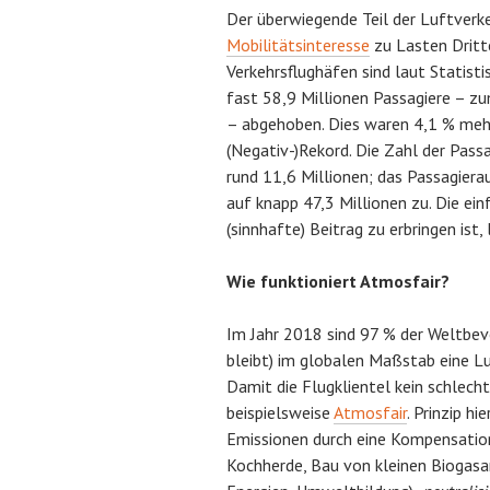
Der überwiegende Teil der Luftverke
Mobilitätsinteresse
zu Lasten Dritt
Verkehrsflughäfen sind laut Statis
fast 58,9 Millionen Passagiere – z
– abgehoben. Dies waren 4,1 % mehr 
(Negativ-)Rekord. Die Zahl der Pass
rund 11,6 Millionen; das Passagie
auf knapp 47,3 Millionen zu. Die ei
(sinnhafte) Beitrag zu erbringen ist,
Wie funktioniert Atmosfair?
Im Jahr 2018 sind 97 % der Weltbe
bleibt) im globalen Maßstab eine L
Damit die Flugklientel kein schlec
beispielsweise
Atmosfair
. Prinzip hi
Emissionen durch eine Kompensations
Kochherde, Bau von kleinen Biogasa