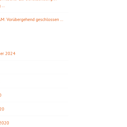
g …
M: Vorübergehend geschlossen …
er 2024
3
2
0
20
 2020