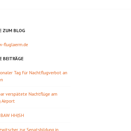
E ZUM BLOG
-fluglaerm.de
E BEITRÄGE
ionaler Tag für Nachtflugverbot an
en
ar verspätete Nachtflüge am
Airport
e BAW HH|SH
itscher zur Senatsbildung in