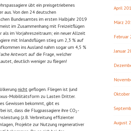
hrspassagiere übt ein preisgetriebenes
April 20
er aus. Von den 24 deutschen
tischen Bundesamtes im ersten Halbjahr 2019
März 20
umeist im Zusammenhang mit Freizeitflügen
als im Vorjahreszeitraum; ein neuer Allzeit
Februar
agiere mit Inlandsflügen stieg um 2,3 % auf
raufkommen ins Ausland nahm sogar um 4,5 %
Januar 
nfache Antwort auf die Frage, welcher
 lautet, deutlich weniger zu fliegen!
Dezembe
Novemb
völkerung
nicht
geflogen. Fliegen ist (und
Oktober
uxus-Mobilitätsform zu Lasten Dritter.
htes Gewissen bekommt, gibt es
Septemb
erbei ist, dass die Flugpassagiere ihre CO
-
2
leistung (z.B. Verbreitung effizienter
August 
nlagen, Projekte zur Nutzung regenerativer