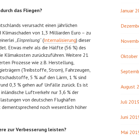
durch das Fliegen?
Januar 
utschlands verursacht einen jährlichen
Dezembe
 Klimaschaden von 1,3 Milliarden Euro – zu
inerlei „
Einpreisung
“ (
Internalisierung
) dieser
Novemb
det. Etwas mehr als die Hälfte (56 %) des
die Klimakosten zurückzuführen. Weitere 21
Oktober
rten Prozesse wie z.B. Herstellung,
ieträgern (Treibstoffe, Strom), Fahrzeugen,
Septemb
ftschadstoffe, 5 % auf den Lärm, 1 % sind
und 0,3 % gehen auf Unfälle zurück. Es ist
August 
n inländische Luftverkehr nur 3,6 % der
elastungen von deutschen Flughäfen
Juli 201
t dementsprechend noch wesentlich höher
Juni 201
re zur Verbesserung leisten?
Mai 201