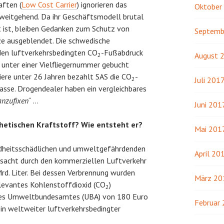
aften (
Low Cost Carrier
) ignorieren das
Oktober
 weitgehend. Da ihr Geschäftsmodell brutal
 ist, bleiben Gedanken zum Schutz von
Septemb
e ausgeblendet. Die schwedische
en luftverkehrsbedingten CO
-Fußabdruck
August 
2
 unter einer Vielfliegernummer gebucht
iere unter 26 Jahren bezahlt SAS die CO
-
2
Juli 201
asse. Drogendealer haben ein vergleichbares
anzufixen
“ …
Juni 201
etischen Kraftstoff? Wie entsteht er?
Mai 201
dheitsschädlichen und umweltgefährdenden
April 20
rsacht durch den kommerziellen Luftverkehr
rd. Liter. Bei dessen Verbrennung wurden
März 20
elevantes Kohlenstoffdioxid (CO
)
2
es Umweltbundesamtes (UBA) von 180 Euro
Februar
ein weltweiter luftverkehrsbedingter