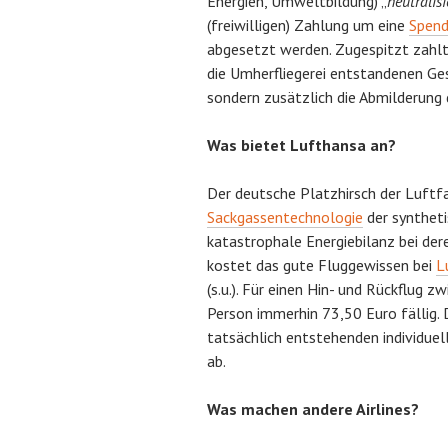
Energien, Umweltbildung) „
neutralisi
(freiwilligen) Zahlung um eine
Spen
abgesetzt werden. Zugespitzt zahlt
die Umherfliegerei entstandenen Ge
sondern zusätzlich die Abmilderung 
Was bietet Lufthansa an?
Der deutsche Platzhirsch der Luftf
Sackgassentechnologie
der syntheti
katastrophale Energiebilanz bei dere
kostet das gute Fluggewissen bei
L
(s.u.). Für einen Hin- und Rückflu
Person immerhin 73,50 Euro fällig. 
tatsächlich entstehenden individue
ab.
Was machen andere Airlines?