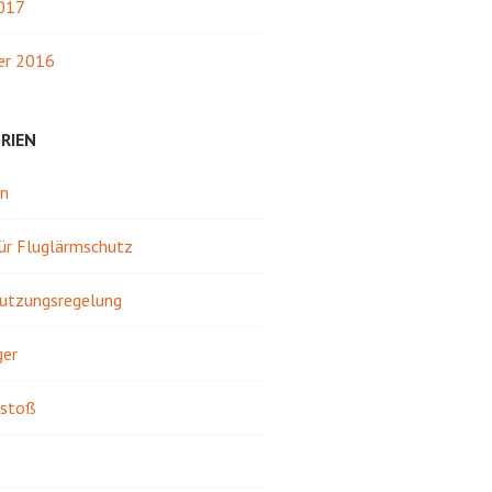
2017
r 2016
RIEN
in
für Fluglärmschutz
utzungsregelung
ger
stoß