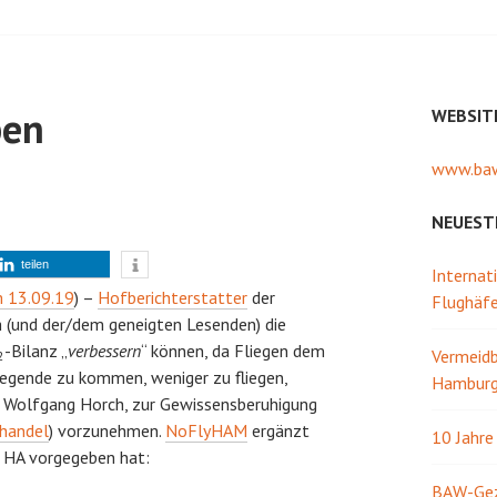
ben
WEBSIT
www.baw
NEUEST
teilen
Internat
 13.09.19
) –
Hofberichterstatter
der
Flughäf
h (und der/dem geneigten Lesenden) die
-Bilanz „
verbessern
“ können, da Fliegen dem
Vermeidb
2
iegende zu kommen, weniger zu fliegen,
Hamburg 
, Wolfgang Horch, zur Gewissensberuhigung
handel
) vorzunehmen.
NoFlyHAM
ergänzt
10 Jahr
as HA vorgegeben hat:
BAW-Gezw