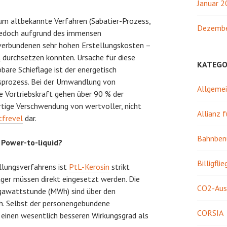
Januar 
 um altbekannte Verfahren (Sabatier-Prozess,
Dezembe
h jedoch aufgrund des immensen
verbundenen sehr hohen Erstellungskosten –
t
durchsetzen konnten. Ursache für diese
KATEGO
bare Schieflage ist der energetisch
gsprozess. Bei der Umwandlung von
Allgeme
e Vortriebskraft gehen über 90 % der
rtige Verschwendung von wertvoller, nicht
Allianz 
frevel
dar.
Bahnben
Power-to-liquid?
Billigflie
llungsverfahrens ist
PtL-Kerosin
strikt
äger müssen direkt eingesetzt werden. Die
CO2-Aus
gawattstunde (MWh) sind über den
h. Selbst der personengebundene
CORSIA
 einen wesentlich besseren Wirkungsgrad als