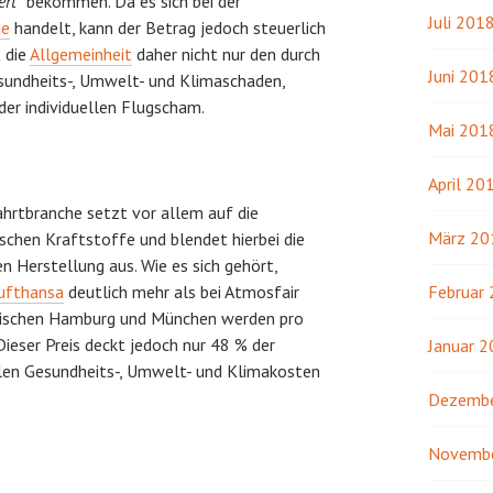
ert
“ bekommen. Da es sich bei der
Juli 201
de
handelt, kann der Betrag jedoch steuerlich
 die
Allgemeinheit
daher nicht nur den durch
Juni 201
sundheits-, Umwelt- und Klimaschaden,
der individuellen Flugscham.
Mai 201
April 20
ahrtbranche setzt vor allem auf die
März 20
schen Kraftstoffe und blendet hierbei die
n Herstellung aus. Wie es sich gehört,
ufthansa
deutlich mehr als bei Atmosfair
Februar
g zwischen Hamburg und München werden pro
Dieser Preis deckt jedoch nur 48 % der
Januar 
llen Gesundheits-, Umwelt- und Klimakosten
Dezembe
Novemb