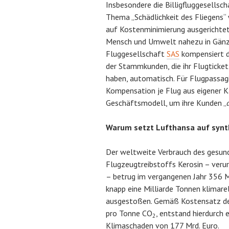
Insbesondere die Billigfluggesellsch
Thema „Schädlichkeit des Fliegens“
auf Kostenminimierung ausgerichtet
Mensch und Umwelt nahezu in Gänz
Fluggesellschaft
SAS
kompensiert d
der Stammkunden, die ihr Flugticket
haben, automatisch. Für Flugpassag
Kompensation je Flug aus eigener K
Geschäftsmodell, um ihre Kunden „
Warum setzt Lufthansa auf synth
Der weltweite Verbrauch des gesun
Flugzeugtreibstoffs Kerosin – veru
– betrug im vergangenen Jahr 356 M
knapp eine Milliarde Tonnen klimar
ausgestoßen. Gemäß Kostensatz d
pro Tonne CO
, entstand hierdurch 
2
Klimaschaden von 177 Mrd. Euro.