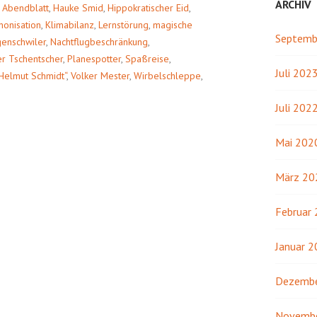
ARCHIV
Abendblatt
,
Hauke Smid
,
Hippokratischer Eid
,
nonisation
,
Klimabilanz
,
Lernstörung
,
magische
Septemb
genschwiler
,
Nachtflugbeschränkung
,
er Tschentscher
,
Planespotter
,
Spaßreise
,
Juli 202
Helmut Schmidt“
,
Volker Mester
,
Wirbelschleppe
,
Juli 202
Mai 202
März 20
Februar
Januar 
Dezembe
Novemb