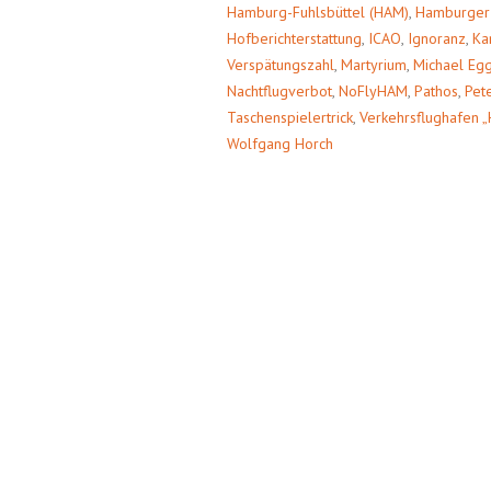
Hamburg-Fuhlsbüttel (HAM)
,
Hamburger 
Hofberichterstattung
,
ICAO
,
Ignoranz
,
Ka
Verspätungszahl
,
Martyrium
,
Michael Eg
Nachtflugverbot
,
NoFlyHAM
,
Pathos
,
Pet
Taschenspielertrick
,
Verkehrsflughafen „
Wolfgang Horch