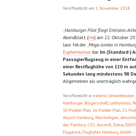
Veröffentlicht am
1. November 2018
„
Hamburger Pilot fliegt Emirates-Air
Abendblatt (
HA
) am 22. Oktober 2
laut HA der „
Mega-Jumbo in Hambur
Euphemismus
dar.
Im (Standard-) 
Passagierflugzeug in einer Entf
einer Restflughöhe von 120 m a
Sekunden lang mindestens 98 De
Allgemeinen als unerträglich wah
Veröffentlicht in
externe Umweltkosten
,
Hamburger Bürgerschaft
,
Lobbyismus
,
R
10-Punkte-Plan
,
16-Punkte-Plan
,
21-Pun
Airport Hamburg
,
Allerheiligen
,
atmosfai
der Pandora
,
CO2-Ausstoß
,
Dubai
,
EK05
Flugdreck
,
Flughafen Hamburg GmbH –