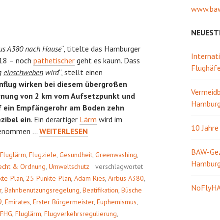
www.baw
NEUEST
bus A380 nach Hause
“, titelte das Hamburger
Internat
018 – noch
pathetischer
geht es kaum. Dass
Flughäf
g
einschweben
wird
“, stellt einen
Anflug wirken bei diesem übergroßen
Vermeidb
ernung von 2 km vom Aufsetzpunkt und
Hamburg 
uf ein Empfängerohr am Boden zehn
zibel ein
. Ein derartiger
Lärm
wird im
10 Jahr
ALLERHEILIGEN
rgenommen …
WEITERLESEN
BAW-Gezw
Fluglärm
,
Flugziele
,
Gesundheit
,
Greenwashing
,
Hambur
echt & Ordnung
,
Umweltschutz
verschlagwortet
kte-Plan
,
25-Punkte-Plan
,
Adam Ries
,
Airbus A380
,
NoFlyHA
r
,
Bahnbenutzungsregelung
,
Beatifikation
,
Büsche
9
,
Emirates
,
Erster Bürgermeister
,
Euphemismus
,
 FHG
,
Fluglärm
,
Flugverkehrsregulierung
,