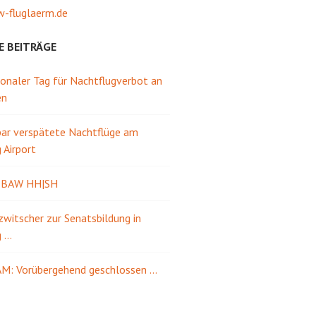
-fluglaerm.de
E BEITRÄGE
ionaler Tag für Nachtflugverbot an
en
ar verspätete Nachtflüge am
Airport
e BAW HH|SH
itscher zur Senatsbildung in
g …
M: Vorübergehend geschlossen …