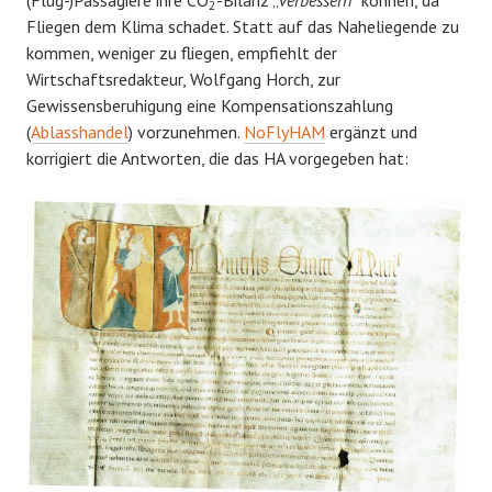
(Flug-)Passagiere ihre CO
-Bilanz „
verbessern
“ können, da
2
Fliegen dem Klima schadet. Statt auf das Naheliegende zu
kommen, weniger zu fliegen, empfiehlt der
Wirtschaftsredakteur, Wolfgang Horch, zur
Gewissensberuhigung eine Kompensationszahlung
(
Ablasshandel
) vorzunehmen.
NoFlyHAM
ergänzt und
korrigiert die Antworten, die das HA vorgegeben hat: