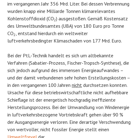
im vergangenen Jahr 356 Mrd. Liter. Bei dessen Verbrennung
wurden knapp eine Milliarde Tonnen klimarelevantes
Kohlenstoffdioxid (CO
) ausgestoßen. Gemäß Kostensatz
2
des Umweltbundesamtes (UBA) von 180 Euro pro Tonne
CO
, entstand hierdurch ein weltweiter
2
luftverkehrsbedingter Klimaschaden von 177 Mrd. Euro.
Bei der PtL-Technik handelt es sich um altbekannte
Verfahren (Sabatier-Prozess, Fischer-Tropsch-Synthese), die
sich jedoch aufgrund des immensen Energieaufwandes –
und der damit verbundenen sehr hohen Erstellungskosten –
in den vergangenen 100 Jahren
nicht
durchsetzen konnten.
Ursache für diese betriebswirtschaftliche nicht aufhebbare
Schieflage ist der energetisch hochgradig ineffiziente
Herstellungsprozess. Bei der Umwandlung von Windenergie
in luftverkehrsbezogene Vortriebskraft gehen über 90 %
der Ausgangsenergie verloren. Eine derartige Verschwendung
von wertvoller, nicht fossiler Energie stellt einen
Umweltfrevel
dar.