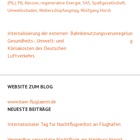
(PtL)
,
PtL-Kerosin
,
regenerative Energie
,
SAS
,
Spaßgesellschaft
,
g
e
e
n
Umweltschaden
,
Welterschöpfungstag
,
Wolfgang Horch
ö
s
f
t
f
e
n
r
e
g
t
e
Internalisierung der externen
Bahnbenutzungsverunregelun
Beitrags-
)
ö
Gesundheits-, Umwelt- und
f
g
f
Klimakosten des Deutschen
Navigation
n
e
Luftverkehrs
t
)
WEBSITE ZUM BLOG
www.baw-fluglaerm.de
NEUESTE BEITRÄGE
Internationaler Tag für Nachtflugverbot an Flughäfen
Vermeidbar verspätete Nachtflüge am Hamburg Airport