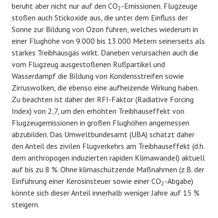
beruht aber nicht nur auf den CO
-Emissionen. Flugzeuge
2
stoßen auch Stickoxide aus, die unter dem Einfluss der
Sonne zur Bildung von Ozon führen, welches wiederum in
einer Flughöhe von 9.000 bis 13.000 Metern seinerseits als
starkes Treibhausgas wirkt. Daneben verursachen auch die
vom Flugzeug ausgestoßenen Rußpartikel und
Wasserdampf die Bildung von Kondensstreifen sowie
Zirruswolken, die ebenso eine aufheizende Wirkung haben.
Zu beachten ist daher der RFI-Faktor (Radiative Forcing
Index) von 2,7, um den erhöhten Treibhauseffekt von
Flugzeugemissionen in großen Flughöhen angemessen
abzubilden. Das Umweltbundesamt (UBA) schätzt daher
den Anteil des zivilen Flugverkehrs am Treibhauseffekt (d.h.
dem anthropogen induzierten rapiden Klimawandel) aktuell
auf bis zu 8 %. Ohne klimaschützende Maßnahmen (z.B. der
Einführung einer Kerosinsteuer sowie einer CO
-Abgabe)
2
könnte sich dieser Anteil innerhalb weniger Jahre auf 15 %
steigern.