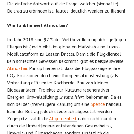
Die einfache Antwort auf die Frage, welcher (sinnhafte)
Beitrag zu erbringen ist, lautet, deutlich weniger zu fliegen!
Wie funktioniert Atmosfair?
Im Jahr 2018 sind 97 % der Weltbevölkerung
nicht
geflogen.
Fliegen ist (und bleibt) im globalen Maßstab eine Luxus-
Mobilitätsform zu Lasten Dritter. Damit die Flugklientel
kein schlechtes Gewissen bekommt, gibt es beispielsweise
Atmosfair
. Prinzip hierbei ist, dass die Flugpassagiere ihre
CO
-Emissionen durch eine Kompensationsleistung (z.B.
2
Verbreitung effizienter Kochherde, Bau von kleinen
Biogasanlagen, Projekte zur Nutzung regenerativer
Energien, Umweltbildung) „
neutralisiert
“ bekommen. Da es
sich bei der (freiwilligen) Zahlung um eine
Spende
handelt,
kann der Betrag jedoch steuerlich abgesetzt werden.
Zugespitzt zahlt die
Allgemeinheit
daher nicht nur den
durch die Umherfliegerei entstandenen Gesundheits-,
Umwelt- und Klimaschaden, sondern zusätzlich die