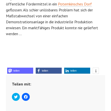
öffentliche Fördermittel in ein
Potemkinsches Dorf
geflossen. Als schier unlösbares Problem hat sich der
Maßstabwechsel von einer einfachen
Demonstrationsanlage in die industrielle Produktion
erwiesen. Ein marktfähiges Produkt konnte nie geliefert
werden …
teilen
teilen
teilen
Teilen mit:
C
K
l
l
i
i
c
c
k
k