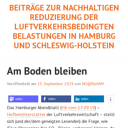
Springe
BEITRÄGE ZUR NACHHALTIGEN
zum
REDUZIERUNG DER
Inhalt
LUFTVERKEHRSBEDINGTEN
BELASTUNGEN IN HAMBURG
UND SCHLESWIG-HOLSTEIN
Am Boden bleiben
Veröffentlicht am
13. September 2019
von
NO@flyHAM
teilen
teilen
teilen
Das Hamburger Abendblatt (
HA vom 13.09.19
) –
Hofberichterstatter
der Luftverkehrswirtschaft – stellt
sich (und der/dem geneigten Lesenden) die Frage, wie