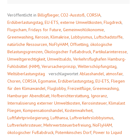
t
,
o
u
s
m
h
a
Veröffentlicht in
Billigflieger
,
CO2-Ausstoß
,
CORSIA
,
a
u
r
f
Erdüberlastungstag
,
EU-ETS
,
externe Umweltkosten
,
Flugdreck
,
e
F
o
a
Flugscham
,
Fridays for Future
,
Gemeinwohlökonomie
,
n
c
Greenwashing
,
Kerosin
,
Klimakrise
,
Lobbyismus
,
Luftschadstoffe
,
T
e
w
b
natürliche Ressourcen
,
NoFlyHAM
,
Offsetting
,
ökologische
i
o
t
o
Belastungsgrenzen
,
Ökologischer Fußabdruck
,
Partikularinteresse
,
t
k
e
z
Umweltgerechtigkeit
,
Umweltsaldo
,
Verkehrsflughafen Hamburg-
r
u
(
t
Fuhlsbüttel (HAM)
,
Verursacherprinzip
,
Welterschöpfungstag
,
W
e
i
i
Weltüberlastungstag
verschlagwortet
Ablasshandel
,
atmosfair
,
r
l
Choren
,
d
CORSIA
e
,
Egomanie
,
Erdüberlastungstag
,
EU-ETS
,
Fliegen
i
n
für den Klimawandel
,
Fluglobby
,
Freizeitflüge
,
Greenwashing
,
n
(
n
W
Hamburger Abendblatt
,
Hofberichterstattung
,
Ignoranz
,
e
i
u
r
Internalisierung externer Umweltkosten
,
Kerosinsteuer
,
Klimalast
e
d
m
i
Fliegen
,
Kompensationshandel
,
Kostenwahrheit
,
F
n
e
n
Luftfahrtprivilegierung
,
Lufthansa
,
Luftverkehrslobbyismus
,
n
e
s
u
Luftverkehrssteuer
,
Mehrwertsteuerbefreiung
,
NoFlyHAM
,
t
e
ökologischer Fußabdruck
,
Potemkinsches Dorf
,
Power to Liquid
e
m
r
F