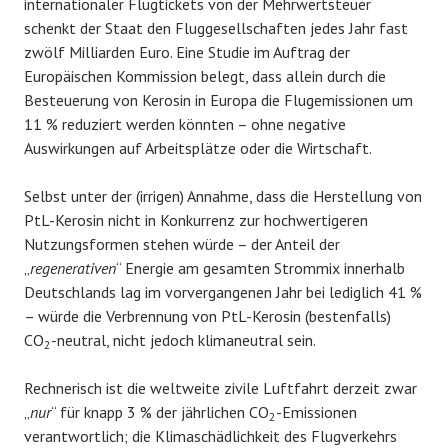
internationaler Flugtickets von der Mehrwertsteuer
schenkt der Staat den Fluggesellschaften jedes Jahr fast
zwölf Milliarden Euro. Eine Studie im Auftrag der
Europäischen Kommission belegt, dass allein durch die
Besteuerung von Kerosin in Europa die Flugemissionen um
11 % reduziert werden könnten – ohne negative
Auswirkungen auf Arbeitsplätze oder die Wirtschaft.
Selbst unter der (irrigen) Annahme, dass die Herstellung von
PtL-Kerosin nicht in Konkurrenz zur hochwertigeren
Nutzungsformen stehen würde – der Anteil der
„
regenerativen
“ Energie am gesamten Strommix innerhalb
Deutschlands lag im vorvergangenen Jahr bei lediglich 41 %
– würde die Verbrennung von PtL-Kerosin (bestenfalls)
CO
-neutral, nicht jedoch klimaneutral sein.
2
Rechnerisch ist die weltweite zivile Luftfahrt derzeit zwar
„
nur
“ für knapp 3 % der jährlichen CO
-Emissionen
2
verantwortlich; die Klimaschädlichkeit des Flugverkehrs