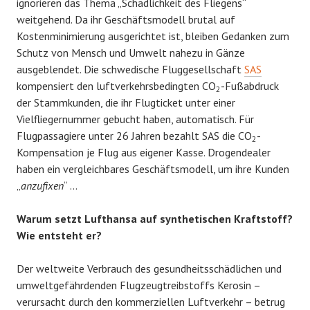
ignorieren das Thema „Schädlichkeit des Fliegens“
weitgehend. Da ihr Geschäftsmodell brutal auf
Kostenminimierung ausgerichtet ist, bleiben Gedanken zum
Schutz von Mensch und Umwelt nahezu in Gänze
ausgeblendet. Die schwedische Fluggesellschaft
SAS
kompensiert den luftverkehrsbedingten CO
-Fußabdruck
2
der Stammkunden, die ihr Flugticket unter einer
Vielfliegernummer gebucht haben, automatisch. Für
Flugpassagiere unter 26 Jahren bezahlt SAS die CO
-
2
Kompensation je Flug aus eigener Kasse. Drogendealer
haben ein vergleichbares Geschäftsmodell, um ihre Kunden
„
anzufixen
“ …
Warum setzt Lufthansa auf synthetischen Kraftstoff?
Wie entsteht er?
Der weltweite Verbrauch des gesundheitsschädlichen und
umweltgefährdenden Flugzeugtreibstoffs Kerosin –
verursacht durch den kommerziellen Luftverkehr – betrug