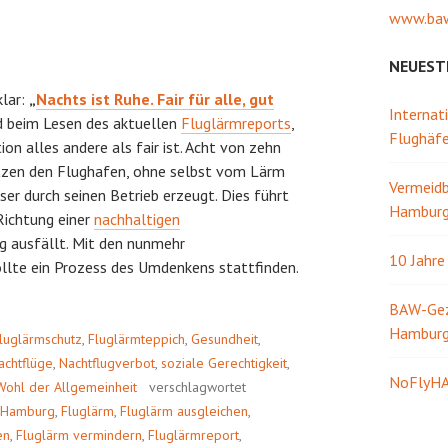
www.baw
NEUEST
klar:
„
Nachts ist Ruhe. Fair für alle, gut
Internat
rd beim Lesen des aktuellen
Fluglärmreports
,
Flughäf
ion alles andere als fair ist. Acht von zehn
zen den Flughafen, ohne selbst vom Lärm
Vermeidb
ser durch seinen Betrieb erzeugt. Dies führt
Hamburg 
 Richtung einer
nachhaltigen
ng ausfällt. Mit den nunmehr
10 Jahr
llte ein Prozess des Umdenkens stattfinden.
BAW-Gezw
Hambur
luglärmschutz
,
Fluglärmteppich
,
Gesundheit
,
achtflüge
,
Nachtflugverbot
,
soziale Gerechtigkeit
,
NoFlyHA
Wohl der Allgemeinheit
verschlagwortet
ür Hamburg
,
Fluglärm
,
Fluglärm ausgleichen
,
en
,
Fluglärm vermindern
,
Fluglärmreport
,