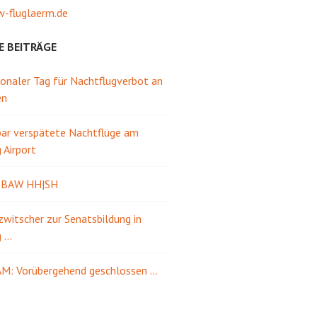
-fluglaerm.de
E BEITRÄGE
ionaler Tag für Nachtflugverbot an
en
ar verspätete Nachtflüge am
Airport
e BAW HH|SH
itscher zur Senatsbildung in
g …
M: Vorübergehend geschlossen …