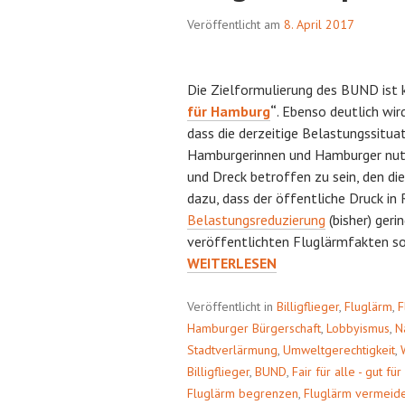
Veröffentlicht am
8. April 2017
Die Zielformulierung des BUND ist 
für Hamburg
“
. Ebenso deutlich wi
dass die derzeitige Belastungssituat
Hamburgerinnen und Hamburger nut
und Dreck betroffen zu sein, den die
dazu, dass der öffentliche Druck in
Belastungsreduzierung
(bisher) geri
veröffentlichten Fluglärmfakten so
FLUGLÄRMREPORT
WEITERLESEN
Veröffentlicht in
Billigflieger
,
Fluglärm
,
F
Hamburger Bürgerschaft
,
Lobbyismus
,
N
Stadtverlärmung
,
Umweltgerechtigkeit
,
Billigflieger
,
BUND
,
Fair für alle - gut f
Fluglärm begrenzen
,
Fluglärm vermeid