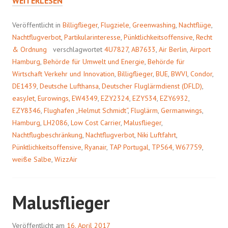
WEITERLESEN
Veröffentlicht in
Billigflieger
,
Flugziele
,
Greenwashing
,
Nachtflüge
,
Nachtflugverbot
,
Partikularinteresse
,
Pünktlichkeitsoffensive
,
Recht
& Ordnung
verschlagwortet
4U7827
,
AB7633
,
Air Berlin
,
Airport
Hamburg
,
Behörde für Umwelt und Energie
,
Behörde für
Wirtschaft Verkehr und Innovation
,
Billigflieger
,
BUE
,
BWVI
,
Condor
,
DE1439
,
Deutsche Lufthansa
,
Deutscher Fluglärmdienst (DFLD)
,
easyJet
,
Eurowings
,
EW4349
,
EZY2324
,
EZY534
,
EZY6932
,
EZY8346
,
Flughafen „Helmut Schmidt“
,
Fluglärm
,
Germanwings
,
Hamburg
,
LH2086
,
Low Cost Carrier
,
Malusflieger
,
Nachtflugbeschränkung
,
Nachtflugverbot
,
Niki Luftfahrt
,
Pünktlichkeitsoffensive
,
Ryanair
,
TAP Portugal
,
TP564
,
W67759
,
weiße Salbe
,
WizzAir
Malusflieger
Veröffentlicht am
16. April 2017