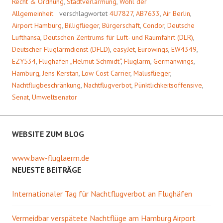
Recht & Ordnung
,
Stadtverlärmung
,
Wohl der
Allgemeinheit
verschlagwortet
4U7827
,
AB7633
,
Air Berlin
,
Airport Hamburg
,
Billigflieger
,
Bürgerschaft
,
Condor
,
Deutsche
Lufthansa
,
Deutschen Zentrums für Luft- und Raumfahrt (DLR)
,
Deutscher Fluglärmdienst (DFLD)
,
easyJet
,
Eurowings
,
EW4349
,
EZY534
,
Flughafen „Helmut Schmidt“
,
Fluglärm
,
Germanwings
,
Hamburg
,
Jens Kerstan
,
Low Cost Carrier
,
Malusflieger
,
Nachtflugbeschränkung
,
Nachtflugverbot
,
Pünktlichkeitsoffensive
,
Senat
,
Umweltsenator
WEBSITE ZUM BLOG
www.baw-fluglaerm.de
NEUESTE BEITRÄGE
Internationaler Tag für Nachtflugverbot an Flughäfen
Vermeidbar verspätete Nachtflüge am Hamburg Airport