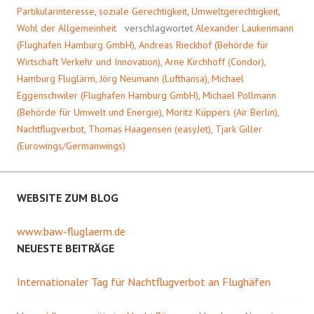
Partikularinteresse
,
soziale Gerechtigkeit
,
Umweltgerechtigkeit
,
Wohl der Allgemeinheit
verschlagwortet
Alexander Laukenmann
(Flughafen Hamburg GmbH)
,
Andreas Rieckhof (Behörde für
Wirtschaft Verkehr und Innovation)
,
Arne Kirchhoff (Condor)
,
Hamburg Fluglärm
,
Jörg Neumann (Lufthansa)
,
Michael
Eggenschwiler (Flughafen Hamburg GmbH)
,
Michael Pollmann
(Behörde für Umwelt und Energie)
,
Moritz Küppers (Air Berlin)
,
Nachtflugverbot
,
Thomas Haagensen (easyJet)
,
Tjark Giller
(Eurowings/Germanwings)
WEBSITE ZUM BLOG
www.baw-fluglaerm.de
NEUESTE BEITRÄGE
Internationaler Tag für Nachtflugverbot an Flughäfen