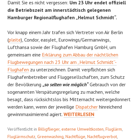
Damit Sie es nicht vergessen:
Um 23 Uhr endet offiziell
die Betriebszeit am innerstädtisch gelegenen
Hamburger Regionalflughafen „Helmut Schmidt“.
Vor knapp einem Jahr trafen sich Vertreter von Air Berlin
(
pleite
), Condor, easyJet, Eurowings/Germanwings,
Lufthansa sowie der Flughafen Hamburg GmbH, um
gemeinsam eine
Erklärung zum Abbau der nächtlichen
Flugbewegungen nach 23 Uhr am „Helmut Schmidt“-
Flughafen
zu unterzeichnen. Damit verpflichten sich
Flughafenbetreiber und Fluggesellschaften, zum Schutz
der Bevölkerung
„so selten wie möglich“
Gebrauch von der
sogenannten Verspätungsregelung zu machen, welche
besagt, dass rücksichtslos bis Mitternacht weitergedonnert
werden kann, wenn der jeweilige
Dispatcher
hinreichend
PLANLOS
gewinnmaximierend agiert.
WEITERLESEN
Veröffentlicht in
Billigflieger
,
externe Umweltkosten
,
Fluglärm
,
Fluglärmschutz
,
Greenwashing
,
Nachtflüge
,
Nachtflugverbot
,