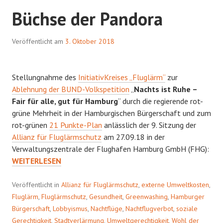
Büchse der Pandora
Veröffentlicht am
3. Oktober 2018
Stellungnahme des
InitiativKreises „Fluglärm“
zur
Ablehnung der BUND-Volkspetition
„
Nachts ist Ruhe –
Fair für alle, gut für Hamburg
“ durch die regierende rot-
grüne Mehrheit in der Hamburgischen Bürgerschaft und zum
rot-grünen
21 Punkte-Plan
anlässlich der 9. Sitzung der
Allianz für Fluglärmschutz
am 27.09.18 in der
BÜC
Verwaltungszentrale der Flughafen Hamburg GmbH (FHG):
DER
WEITERLESEN
PA
Veröffentlicht in
Allianz für Fluglärmschutz
,
externe Umweltkosten
,
Fluglärm
,
Fluglärmschutz
,
Gesundheit
,
Greenwashing
,
Hamburger
Bürgerschaft
,
Lobbyismus
,
Nachtflüge
,
Nachtflugverbot
,
soziale
Gerechtigkeit
,
Stadtverlärmung
,
Umweltgerechtigkeit
,
Wohl der