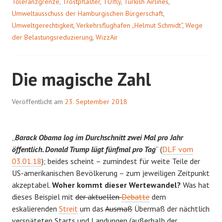
Toleranzgrenze
,
Trostpflaster
,
TUIfly
,
Turkish Airlines
,
Umweltausschuss der Hamburgischen Bürgerschaft
,
Umweltgerechtigkeit
,
Verkehrsflughafen „Helmut Schmidt“
,
Wege
der Belastungsreduzierung
,
WizzAir
Die magische Zahl
Veröffentlicht am
23. September 2018
„
Barack Obama log im Durchschnitt zwei Mal pro Jahr
öffentlich. Donald Trump lügt fünfmal pro Tag
“ (
DLF vom
03.01.18
); beides scheint – zumindest für weite Teile der
US-amerikanischen Bevölkerung – zum jeweiligen Zeitpunkt
akzeptabel.
Woher kommt dieser Wertewandel?
Was hat
dieses Beispiel mit
der aktuellen
Debatte
dem
eskalierenden
Streit
um das
Ausmaß
Übermaß der nächtlich
verspäteten Starts und Landungen (außerhalb der