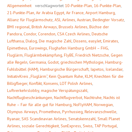
Allgemeinheit
verschlagwortet
10-Punkte-Plan
,
16-Punkte-Plan
,
21-Punkte-Plan
,
Air Arabia Egypt
,
Air France
,
Airport Hamburg
,
Allianz für Fluglärmschutz
,
ASL Airlines
,
Austrian
,
Bedingter Vorsatz
,
BMI regional
,
British Airways
,
Brussels Airlines
,
Büchse der
Pandora
,
Condor
,
Corendon
,
CSA Czech Airlines
,
Deutsche
Lufthansa
,
Dialog
,
Die magische Zahl
,
Dissens
,
easyJet
,
Emirates
,
Epimetheus
,
Eurowings
,
Flughafen Hamburg GmbH – FHG
,
Fluglärm
,
Fluglärmbekämpfung
,
FlyBE
,
Friedrich Nietzsche
,
Gegen
alle Regeln
,
Germania
,
Godot
,
griechischen Mythologie
,
Hamburg-
Fuhlsbüttel (HAM)
,
Hamburgische Bürgerschaft
,
Iapetos
,
Icelandair
,
InitiativKreis „Fluglärm“
,
Kein Quantum Ruhe
,
KLM
,
Knechten für die
Billigflieger
,
Konflikt
,
Konsens
,
LOT Polish Airlines
,
Luftverkehrslobby
,
magische Verspätungszahl
,
Nachtflugbeschränkungen
,
Nachtflugverbot
,
Nachtruhe
,
Nachts ist
Ruhe – Fair für alle gut für Hamburg
,
NoFlyHAM
,
Norwegian
,
Olympus Airways
,
Prometheus
,
Pyrrhussieg
,
Relevanzschwelle
,
Ryanair
,
SAS Scandinavian Airlines
,
Senatskennzahl
,
Small Planet
Airlines
,
soziale Gerechtigkeit
,
SunExpress
,
Swiss
,
TAP Portugal
,