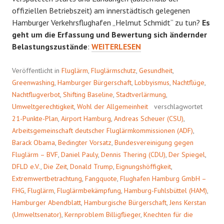
offiziellen Betriebszeit) am innerstädtisch gelegenen
Hamburger Verkehrsflughafen „Helmut Schmidt“ zu tun?
Es
geht um die Erfassung und Bewertung sich ändernder
DIE
Belastungszustände
:
WEITERLESEN
MAGISCHE
ZAHL
Veröffentlicht in
Fluglärm
,
Fluglärmschutz
,
Gesundheit
,
Greenwashing
,
Hamburger Bürgerschaft
,
Lobbyismus
,
Nachtflüge
,
Nachtflugverbot
,
Shifting Baseline
,
Stadtverlärmung
,
Umweltgerechtigkeit
,
Wohl der Allgemeinheit
verschlagwortet
21-Punkte-Plan
,
Airport Hamburg
,
Andreas Scheuer (CSU)
,
Arbeitsgemeinschaft deutscher Fluglärmkommissionen (ADF)
,
Barack Obama
,
Bedingter Vorsatz
,
Bundesvereinigung gegen
Fluglärm – BVF
,
Daniel Pauly
,
Dennis Thering (CDU)
,
Der Spiegel
,
DFLD e.V.
,
Die Zeit
,
Donald Trump
,
Eignungshöffigkeit
,
Extremwertbetrachtung
,
Fangquote
,
Flughafen Hamburg GmbH –
FHG
,
Fluglärm
,
Fluglärmbekämpfung
,
Hamburg-Fuhlsbüttel (HAM)
,
Hamburger Abendblatt
,
Hamburgische Bürgerschaft
,
Jens Kerstan
(Umweltsenator)
,
Kernproblem Billigflieger
,
Knechten für die