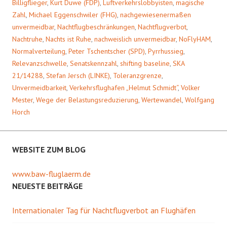
Billigflieger
,
Kurt Duwe (FDP)
,
Luftverkehrslobbyisten
,
magische
Zahl
,
Michael Eggenschwiler (FHG)
,
nachgewiesenermaßen
unvermeidbar
,
Nachtflugbeschränkungen
,
Nachtflugverbot
,
Nachtruhe
,
Nachts ist Ruhe
,
nachweislich unvermeidbar
,
NoFlyHAM
,
Normalverteilung
,
Peter Tschentscher (SPD)
,
Pyrrhussieg
,
Relevanzschwelle
,
Senatskennzahl
,
shifting baseline
,
SKA
21/14288
,
Stefan Jersch (LINKE)
,
Toleranzgrenze
,
Unvermeidbarkeit
,
Verkehrsflughafen „Helmut Schmidt“
,
Volker
Mester
,
Wege der Belastungsreduzierung
,
Wertewandel
,
Wolfgang
Horch
WEBSITE ZUM BLOG
www.baw-fluglaerm.de
NEUESTE BEITRÄGE
Internationaler Tag für Nachtflugverbot an Flughäfen