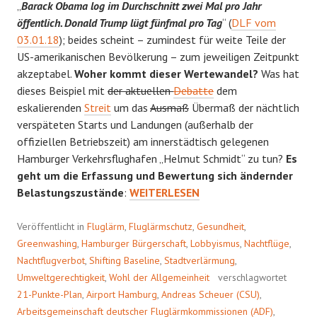
„
Barack Obama log im Durchschnitt zwei Mal pro Jahr
öffentlich. Donald Trump lügt fünfmal pro Tag
“ (
DLF vom
03.01.18
); beides scheint – zumindest für weite Teile der
US-amerikanischen Bevölkerung – zum jeweiligen Zeitpunkt
akzeptabel.
Woher kommt dieser Wertewandel?
Was hat
dieses Beispiel mit
der aktuellen
Debatte
dem
eskalierenden
Streit
um das
Ausmaß
Übermaß der nächtlich
verspäteten Starts und Landungen (außerhalb der
offiziellen Betriebszeit) am innerstädtisch gelegenen
Hamburger Verkehrsflughafen „Helmut Schmidt“ zu tun?
Es
geht um die Erfassung und Bewertung sich ändernder
DIE
Belastungszustände
:
WEITERLESEN
MAGISCHE
ZAHL
Veröffentlicht in
Fluglärm
,
Fluglärmschutz
,
Gesundheit
,
Greenwashing
,
Hamburger Bürgerschaft
,
Lobbyismus
,
Nachtflüge
,
Nachtflugverbot
,
Shifting Baseline
,
Stadtverlärmung
,
Umweltgerechtigkeit
,
Wohl der Allgemeinheit
verschlagwortet
21-Punkte-Plan
,
Airport Hamburg
,
Andreas Scheuer (CSU)
,
Arbeitsgemeinschaft deutscher Fluglärmkommissionen (ADF)
,