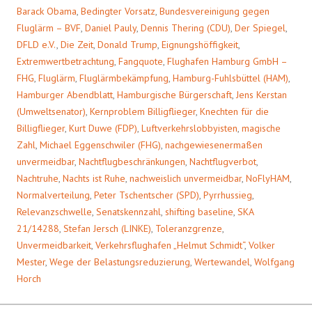
Barack Obama
,
Bedingter Vorsatz
,
Bundesvereinigung gegen
Fluglärm – BVF
,
Daniel Pauly
,
Dennis Thering (CDU)
,
Der Spiegel
,
DFLD e.V.
,
Die Zeit
,
Donald Trump
,
Eignungshöffigkeit
,
Extremwertbetrachtung
,
Fangquote
,
Flughafen Hamburg GmbH –
FHG
,
Fluglärm
,
Fluglärmbekämpfung
,
Hamburg-Fuhlsbüttel (HAM)
,
Hamburger Abendblatt
,
Hamburgische Bürgerschaft
,
Jens Kerstan
(Umweltsenator)
,
Kernproblem Billigflieger
,
Knechten für die
Billigflieger
,
Kurt Duwe (FDP)
,
Luftverkehrslobbyisten
,
magische
Zahl
,
Michael Eggenschwiler (FHG)
,
nachgewiesenermaßen
unvermeidbar
,
Nachtflugbeschränkungen
,
Nachtflugverbot
,
Nachtruhe
,
Nachts ist Ruhe
,
nachweislich unvermeidbar
,
NoFlyHAM
,
Normalverteilung
,
Peter Tschentscher (SPD)
,
Pyrrhussieg
,
Relevanzschwelle
,
Senatskennzahl
,
shifting baseline
,
SKA
21/14288
,
Stefan Jersch (LINKE)
,
Toleranzgrenze
,
Unvermeidbarkeit
,
Verkehrsflughafen „Helmut Schmidt“
,
Volker
Mester
,
Wege der Belastungsreduzierung
,
Wertewandel
,
Wolfgang
Horch