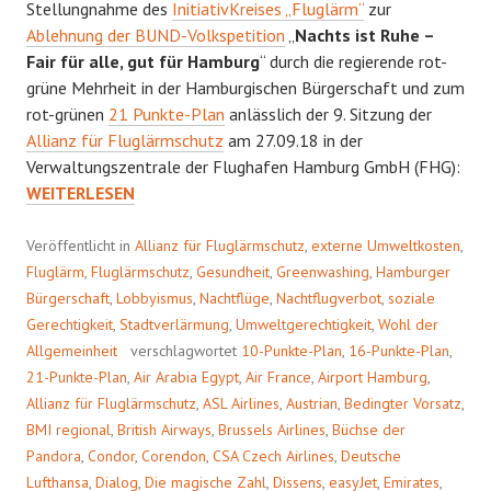
Stellungnahme des
InitiativKreises „Fluglärm“
zur
Ablehnung der BUND-Volkspetition
„
Nachts ist Ruhe –
Fair für alle, gut für Hamburg
“ durch die regierende rot-
grüne Mehrheit in der Hamburgischen Bürgerschaft und zum
rot-grünen
21 Punkte-Plan
anlässlich der 9. Sitzung der
Allianz für Fluglärmschutz
am 27.09.18 in der
BÜC
Verwaltungszentrale der Flughafen Hamburg GmbH (FHG):
DER
WEITERLESEN
PA
Veröffentlicht in
Allianz für Fluglärmschutz
,
externe Umweltkosten
,
Fluglärm
,
Fluglärmschutz
,
Gesundheit
,
Greenwashing
,
Hamburger
Bürgerschaft
,
Lobbyismus
,
Nachtflüge
,
Nachtflugverbot
,
soziale
Gerechtigkeit
,
Stadtverlärmung
,
Umweltgerechtigkeit
,
Wohl der
Allgemeinheit
verschlagwortet
10-Punkte-Plan
,
16-Punkte-Plan
,
21-Punkte-Plan
,
Air Arabia Egypt
,
Air France
,
Airport Hamburg
,
Allianz für Fluglärmschutz
,
ASL Airlines
,
Austrian
,
Bedingter Vorsatz
,
BMI regional
,
British Airways
,
Brussels Airlines
,
Büchse der
Pandora
,
Condor
,
Corendon
,
CSA Czech Airlines
,
Deutsche
Lufthansa
,
Dialog
,
Die magische Zahl
,
Dissens
,
easyJet
,
Emirates
,