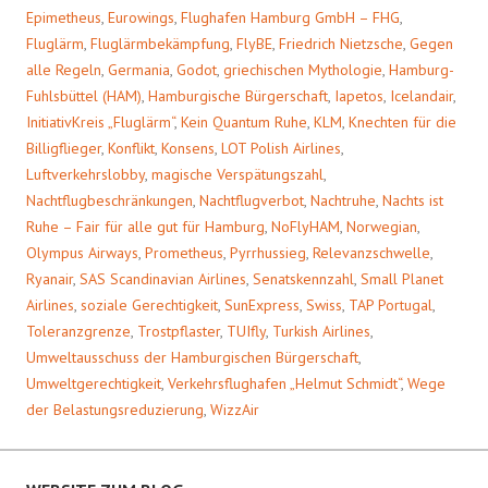
Epimetheus
,
Eurowings
,
Flughafen Hamburg GmbH – FHG
,
Fluglärm
,
Fluglärmbekämpfung
,
FlyBE
,
Friedrich Nietzsche
,
Gegen
alle Regeln
,
Germania
,
Godot
,
griechischen Mythologie
,
Hamburg-
Fuhlsbüttel (HAM)
,
Hamburgische Bürgerschaft
,
Iapetos
,
Icelandair
,
InitiativKreis „Fluglärm“
,
Kein Quantum Ruhe
,
KLM
,
Knechten für die
Billigflieger
,
Konflikt
,
Konsens
,
LOT Polish Airlines
,
Luftverkehrslobby
,
magische Verspätungszahl
,
Nachtflugbeschränkungen
,
Nachtflugverbot
,
Nachtruhe
,
Nachts ist
Ruhe – Fair für alle gut für Hamburg
,
NoFlyHAM
,
Norwegian
,
Olympus Airways
,
Prometheus
,
Pyrrhussieg
,
Relevanzschwelle
,
Ryanair
,
SAS Scandinavian Airlines
,
Senatskennzahl
,
Small Planet
Airlines
,
soziale Gerechtigkeit
,
SunExpress
,
Swiss
,
TAP Portugal
,
Toleranzgrenze
,
Trostpflaster
,
TUIfly
,
Turkish Airlines
,
Umweltausschuss der Hamburgischen Bürgerschaft
,
Umweltgerechtigkeit
,
Verkehrsflughafen „Helmut Schmidt“
,
Wege
der Belastungsreduzierung
,
WizzAir