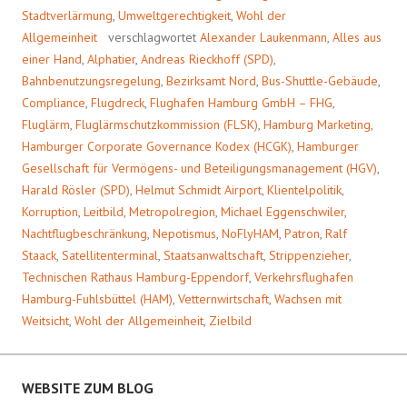
Stadtverlärmung
,
Umweltgerechtigkeit
,
Wohl der
Allgemeinheit
verschlagwortet
Alexander Laukenmann
,
Alles aus
einer Hand
,
Alphatier
,
Andreas Rieckhoff (SPD)
,
Bahnbenutzungsregelung
,
Bezirksamt Nord
,
Bus-Shuttle-Gebäude
,
Compliance
,
Flugdreck
,
Flughafen Hamburg GmbH – FHG
,
Fluglärm
,
Fluglärmschutzkommission (FLSK)
,
Hamburg Marketing
,
Hamburger Corporate Governance Kodex (HCGK)
,
Hamburger
Gesellschaft für Vermögens- und Beteiligungsmanagement (HGV)
,
Harald Rösler (SPD)
,
Helmut Schmidt Airport
,
Klientelpolitik
,
Korruption
,
Leitbild
,
Metropolregion
,
Michael Eggenschwiler
,
Nachtflugbeschränkung
,
Nepotismus
,
NoFlyHAM
,
Patron
,
Ralf
Staack
,
Satellitenterminal
,
Staatsanwaltschaft
,
Strippenzieher
,
Technischen Rathaus Hamburg-Eppendorf
,
Verkehrsflughafen
Hamburg-Fuhlsbüttel (HAM)
,
Vetternwirtschaft
,
Wachsen mit
Weitsicht
,
Wohl der Allgemeinheit
,
Zielbild
WEBSITE ZUM BLOG