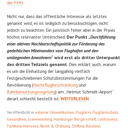
der FHH
.
Nicht nur, dass das öffentliche Interesse als letztes
genannt wird, es ist lediglich zu berücksichtigen, nicht
jedoch zu beachten. Ein juristisch feiner aber in der Praxis
höchst relevanter Unterschied.
Der Punkt „
Durchführung
einer aktiven Nachbarschaftspolitik zur Förderung des
gedeihlichen Miteinanders vom Flughafen und den
umliegenden Anwohnern
“ wird erst als dritter Unterpunkt
des dritten Teilziels genannt
. Dies erklärt auch, warum
es um die Einhaltung der langjährig vielfach
festgeschriebenen Schutzbestimmungen für die
Bevölkerung (
Nachtflugbeschränkung
und
Bahnbenutzungsregelung
) am „Helmut Schmidt-Airport“
VETTERNWIRTSCHAFT
derart schlecht bestellt ist.
WEITERLESEN
Veröffentlicht in
externe Umweltkosten
,
Fluglärm
,
Fluglärmschutz
,
Gesundheit
,
Greenwashing
,
Hamburger Bürgerschaft
,
Lobbyismus
,
Partikularinteresse
,
Recht & Ordnung
,
Shifting Baseline
,