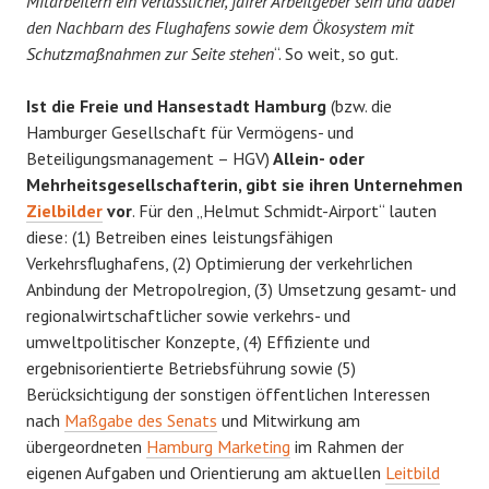
Mitarbeitern ein verlässlicher, fairer Arbeitgeber sein und dabei
den Nachbarn des Flughafens sowie dem Ökosystem mit
Schutzmaßnahmen zur Seite stehen
“. So weit, so gut.
Ist die Freie und Hansestadt Hamburg
(bzw. die
Hamburger Gesellschaft für Vermögens- und
Beteiligungsmanagement – HGV)
Allein- oder
Mehrheitsgesellschafterin, gibt sie ihren Unternehmen
Zielbilder
vor
. Für den „Helmut Schmidt-Airport“ lauten
diese: (1) Betreiben eines leistungsfähigen
Verkehrsflughafens, (2) Optimierung der verkehrlichen
Anbindung der Metropolregion, (3) Umsetzung gesamt- und
regionalwirtschaftlicher sowie verkehrs- und
umweltpolitischer Konzepte, (4) Effiziente und
ergebnisorientierte Betriebsführung sowie (5)
Berücksichtigung der sonstigen öffentlichen Interessen
nach
Maßgabe des Senats
und Mitwirkung am
übergeordneten
Hamburg Marketing
im Rahmen der
eigenen Aufgaben und Orientierung am aktuellen
Leitbild