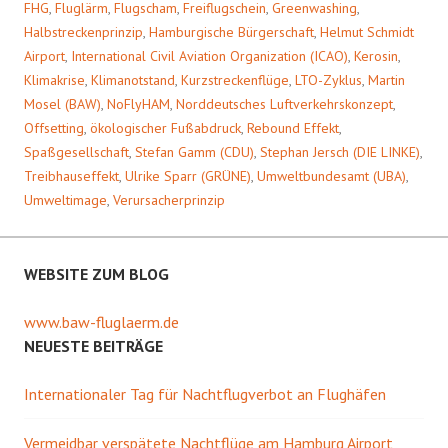
FHG
,
Fluglärm
,
Flugscham
,
Freiflugschein
,
Greenwashing
,
Halbstreckenprinzip
,
Hamburgische Bürgerschaft
,
Helmut Schmidt
Airport
,
International Civil Aviation Organization (ICAO)
,
Kerosin
,
Klimakrise
,
Klimanotstand
,
Kurzstreckenflüge
,
LTO-Zyklus
,
Martin
Mosel (BAW)
,
NoFlyHAM
,
Norddeutsches Luftverkehrskonzept
,
Offsetting
,
ökologischer Fußabdruck
,
Rebound Effekt
,
Spaßgesellschaft
,
Stefan Gamm (CDU)
,
Stephan Jersch (DIE LINKE)
,
Treibhauseffekt
,
Ulrike Sparr (GRÜNE)
,
Umweltbundesamt (UBA)
,
Umweltimage
,
Verursacherprinzip
WEBSITE ZUM BLOG
www.baw-fluglaerm.de
NEUESTE BEITRÄGE
Internationaler Tag für Nachtflugverbot an Flughäfen
Vermeidbar verspätete Nachtflüge am Hamburg Airport