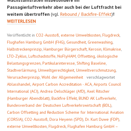
Passagierluftverkehr aber auch bei der Luftfracht bei
KLIMAN
weitem übertroffen
(vgl.
Rebound / Backfire-Effekt
)
!
FLUGHA
WEITERLESEN
Veröffentlicht in
CO2-Ausstoß
,
externe Umweltkosten
,
Flugdreck
,
Flughafen Hamburg GmbH (FHG)
,
Gesundheit
,
Greenwashing
,
Halbstreckenprinzip
,
Hamburger Bürgerschaft
,
Kerosin
,
Klimakrise
,
LTO-Zyklus
,
Luftschadstoffe
,
NoFlyHAM
,
Offsetting
,
ökologische
Belastungsgrenzen
,
Partikularinteresse
,
Shifting Baseline
,
Stadtverlärmung
,
Umweltgerechtigkeit
,
Umweltverschmutzung
,
Verursacherprinzip
,
Wohl der Allgemeinheit
verschlagwortet
Ablasshandel
,
Airport Carbon Accreditation - ACA
,
Airports Council
International (ACI)
,
Andrea Oelschläger (AfD)
,
Axel Ritscher
(Hamburger Abendblatt)
,
Backfire Effekt
,
BUND AK Luftverkehr
,
Bundesverband der Deutschen Luftverkehrswirtschaft (BDL)
,
Carbon Offsetting and Reduction Scheme for International Aviation
(CORSIA)
,
CO2-Ausstoß
,
Dora Heyenn (SPD)
,
Dr. Kurt Duwe (FDP)
,
externe Umweltkosten
,
Flugdreck
,
Flughafen Hamburg GmbH –