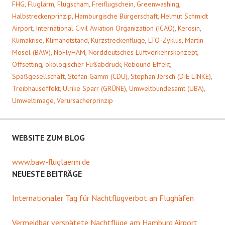
FHG
,
Fluglärm
,
Flugscham
,
Freiflugschein
,
Greenwashing
,
Halbstreckenprinzip
,
Hamburgische Bürgerschaft
,
Helmut Schmidt
Airport
,
International Civil Aviation Organization (ICAO)
,
Kerosin
,
Klimakrise
,
Klimanotstand
,
Kurzstreckenflüge
,
LTO-Zyklus
,
Martin
Mosel (BAW)
,
NoFlyHAM
,
Norddeutsches Luftverkehrskonzept
,
Offsetting
,
ökologischer Fußabdruck
,
Rebound Effekt
,
Spaßgesellschaft
,
Stefan Gamm (CDU)
,
Stephan Jersch (DIE LINKE)
,
Treibhauseffekt
,
Ulrike Sparr (GRÜNE)
,
Umweltbundesamt (UBA)
,
Umweltimage
,
Verursacherprinzip
WEBSITE ZUM BLOG
www.baw-fluglaerm.de
NEUESTE BEITRÄGE
Internationaler Tag für Nachtflugverbot an Flughäfen
Vermeidbar verspätete Nachtflüge am Hamburg Airport