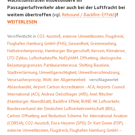
Passagierluftverkehr aber auch bei der Luftfracht bei
KLIMAN
weitem übertroffen
(vgl.
Rebound / Backfire-Effekt
)
!
FLUGHA
WEITERLESEN
Veröffentlicht in
CO2-Ausstoß
,
externe Umweltkosten
,
Flugdreck
,
Flughafen Hamburg GmbH (FHG)
,
Gesundheit
,
Greenwashing
,
Halbstreckenprinzip
,
Hamburger Bürgerschaft
,
Kerosin
,
Klimakrise
,
LTO-Zyklus
,
Luftschadstoffe
,
NoFlyHAM
,
Offsetting
,
ökologische
Belastungsgrenzen
,
Partikularinteresse
,
Shifting Baseline
,
Stadtverlärmung
,
Umweltgerechtigkeit
,
Umweltverschmutzung
,
Verursacherprinzip
,
Wohl der Allgemeinheit
verschlagwortet
Ablasshandel
,
Airport Carbon Accreditation - ACA
,
Airports Council
International (ACI)
,
Andrea Oelschläger (AfD)
,
Axel Ritscher
(Hamburger Abendblatt)
,
Backfire Effekt
,
BUND AK Luftverkehr
,
Bundesverband der Deutschen Luftverkehrswirtschaft (BDL)
,
Carbon Offsetting and Reduction Scheme for International Aviation
(CORSIA)
,
CO2-Ausstoß
,
Dora Heyenn (SPD)
,
Dr. Kurt Duwe (FDP)
,
externe Umweltkosten
,
Flugdreck
,
Flughafen Hamburg GmbH –