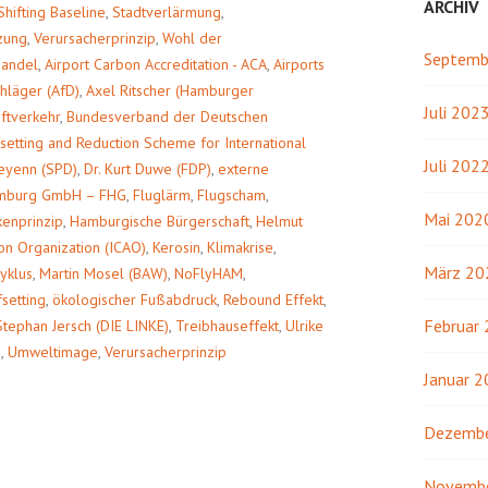
ARCHIV
Shifting Baseline
,
Stadtverlärmung
,
zung
,
Verursacherprinzip
,
Wohl der
Septemb
handel
,
Airport Carbon Accreditation - ACA
,
Airports
hläger (AfD)
,
Axel Ritscher (Hamburger
Juli 202
ftverkehr
,
Bundesverband der Deutschen
setting and Reduction Scheme for International
Juli 202
eyenn (SPD)
,
Dr. Kurt Duwe (FDP)
,
externe
amburg GmbH – FHG
,
Fluglärm
,
Flugscham
,
Mai 202
kenprinzip
,
Hamburgische Bürgerschaft
,
Helmut
tion Organization (ICAO)
,
Kerosin
,
Klimakrise
,
März 20
yklus
,
Martin Mosel (BAW)
,
NoFlyHAM
,
setting
,
ökologischer Fußabdruck
,
Rebound Effekt
,
Februar
Stephan Jersch (DIE LINKE)
,
Treibhauseffekt
,
Ulrike
)
,
Umweltimage
,
Verursacherprinzip
Januar 
Dezembe
Novemb