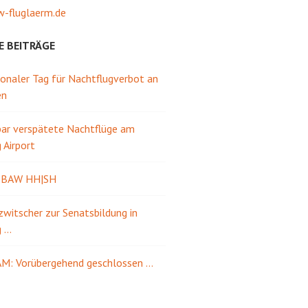
-fluglaerm.de
E BEITRÄGE
ionaler Tag für Nachtflugverbot an
en
ar verspätete Nachtflüge am
Airport
e BAW HH|SH
itscher zur Senatsbildung in
g …
M: Vorübergehend geschlossen …