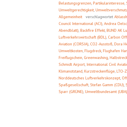
Belastungsgrenzen
,
Partikularinteresse
,
Umweltgerechtigkeit
,
Umweltverschmut
Allgemeinheit
verschlagwortet
Ablass
Council International (ACI)
,
Andrea Oelsc
Abendblatt)
,
Backfire Effekt
,
BUND AK Lu
Luftverkehrswirtschaft (BDL)
,
Carbon Off
Aviation (CORSIA)
,
CO2-Ausstoß
,
Dora H
Umweltkosten
,
Flugdreck
,
Flughafen H
Freiflugschein
,
Greenwashing
,
Halbstrec
Schmidt Airport
,
International Civil Avia
Klimanotstand
,
Kurzstreckenflüge
,
LTO-Z
Norddeutsches Luftverkehrskonzept
,
Off
Spaßgesellschaft
,
Stefan Gamm (CDU)
,
Sparr (GRÜNE)
,
Umweltbundesamt (UBA