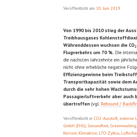
Veröffentlicht am
10. Juni 2019
Von 1990 bis 2010 stieg der Au
Treibhausgases Kohlenstoffdioxi
Währenddessen wuchsen die CO
2
Flugverkehrs um 70 %.
Die intern
die nächsten Jahrzehnte ein jährlic
nicht ohne erhebliche negative Folg
Effizienzgewinne beim Treibstoff
Transportkapazität sowie dem A
durch die sehr hohen Wachstums
Passagierluftverkehr aber auch b
übertroffen
(vgl.
Rebound / Backfi
Veröffentlicht in
CO2-Ausstoß
,
externe 
GmbH (FHG)
,
Gesundheit
,
Greenwashing
Kerosin
,
Klimakrise
,
LTO-Zyklus
,
Luftscha