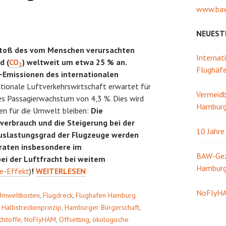
www.baw
NEUEST
sstoß des vom Menschen verursachten
Internat
d (
CO
) weltweit um etwa 25 % an.
2
Flughäf
-Emissionen des internationalen
ationale Luftverkehrswirtschaft erwartet für
Vermeidb
hes Passagierwachstum von 4,3 %. Dies wird
Hamburg 
en für die Umwelt bleiben:
Die
verbrauch und die Steigerung bei der
10 Jahr
uslastungsgrad der Flugzeuge werden
raten insbesondere im
BAW-Gezw
ei der Luftfracht bei weitem
Hambur
KLIMANEUTRALER
re-Effekt
)
!
WEITERLESEN
FLUGHAFENBETRIEB?
NoFlyHA
Umweltkosten
,
Flugdreck
,
Flughafen Hamburg
,
Halbstreckenprinzip
,
Hamburger Bürgerschaft
,
dstoffe
,
NoFlyHAM
,
Offsetting
,
ökologische