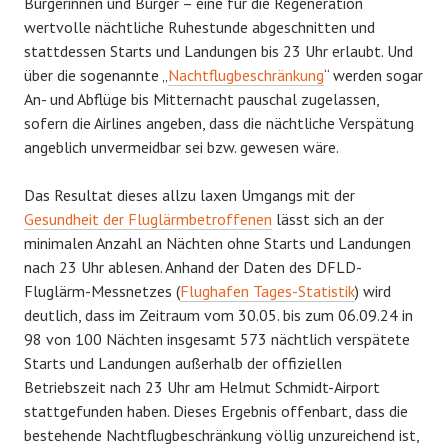
Bürgerinnen und Bürger – eine für die Regeneration
wertvolle nächtliche Ruhestunde abgeschnitten und
stattdessen Starts und Landungen bis 23 Uhr erlaubt. Und
über die sogenannte „
Nachtflugbeschränkung
“ werden sogar
An- und Abflüge bis Mitternacht pauschal zugelassen,
sofern die Airlines angeben, dass die nächtliche Verspätung
angeblich unvermeidbar sei bzw. gewesen wäre.
Das Resultat dieses allzu laxen Umgangs mit der
Gesundheit der Fluglärmbetroffenen
lässt sich an der
minimalen Anzahl an Nächten ohne Starts und Landungen
nach 23 Uhr ablesen. Anhand der Daten des DFLD-
Fluglärm-Messnetzes (
Flughafen Tages-Statistik
) wird
deutlich, dass im Zeitraum vom 30.05. bis zum 06.09.24 in
98 von 100 Nächten insgesamt 573 nächtlich verspätete
Starts und Landungen außerhalb der offiziellen
Betriebszeit nach 23 Uhr am Helmut Schmidt-Airport
stattgefunden haben. Dieses Ergebnis offenbart, dass die
bestehende Nachtflugbeschränkung völlig unzureichend ist,