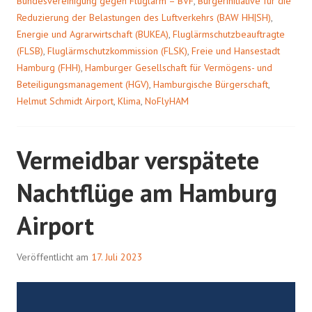
Bundesvereinigung gegen Fluglärm – BVF
,
Bürgerinitiative für die
Reduzierung der Belastungen des Luftverkehrs (BAW HH|SH)
,
Energie und Agrarwirtschaft (BUKEA)
,
Fluglärmschutzbeauftragte
(FLSB)
,
Fluglärmschutzkommission (FLSK)
,
Freie und Hansestadt
Hamburg (FHH)
,
Hamburger Gesellschaft für Vermögens- und
Beteiligungsmanagement (HGV)
,
Hamburgische Bürgerschaft
,
Helmut Schmidt Airport
,
Klima
,
NoFlyHAM
Vermeidbar verspätete
Nachtflüge am Hamburg
Airport
Veröffentlicht am
17. Juli 2023