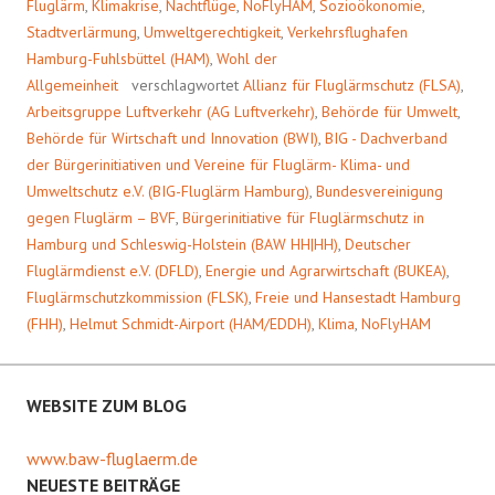
Fluglärm
,
Klimakrise
,
Nachtflüge
,
NoFlyHAM
,
Sozioökonomie
,
Stadtverlärmung
,
Umweltgerechtigkeit
,
Verkehrsflughafen
Hamburg-Fuhlsbüttel (HAM)
,
Wohl der
Allgemeinheit
verschlagwortet
Allianz für Fluglärmschutz (FLSA)
,
Arbeitsgruppe Luftverkehr (AG Luftverkehr)
,
Behörde für Umwelt
,
Behörde für Wirtschaft und Innovation (BWI)
,
BIG - Dachverband
der Bürgerinitiativen und Vereine für Fluglärm- Klima- und
Umweltschutz e.V. (BIG-Fluglärm Hamburg)
,
Bundesvereinigung
gegen Fluglärm – BVF
,
Bürgerinitiative für Fluglärmschutz in
Hamburg und Schleswig-Holstein (BAW HH|HH)
,
Deutscher
Fluglärmdienst e.V. (DFLD)
,
Energie und Agrarwirtschaft (BUKEA)
,
Fluglärmschutzkommission (FLSK)
,
Freie und Hansestadt Hamburg
(FHH)
,
Helmut Schmidt-Airport (HAM/EDDH)
,
Klima
,
NoFlyHAM
WEBSITE ZUM BLOG
www.baw-fluglaerm.de
NEUESTE BEITRÄGE