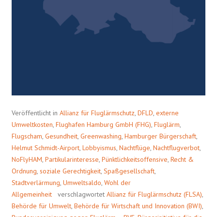
Veröffentlicht in
Allianz für Fluglärmschutz
,
DFLD
,
externe
Umweltkosten
,
Flughafen Hamburg GmbH (FHG)
,
Fluglärm
,
Flugscham
,
Gesundheit
,
Greenwashing
,
Hamburger Bürgerschaft
,
Helmut Schmidt-Airport
,
Lobbyismus
,
Nachtflüge
,
Nachtflugverbot
,
NoFlyHAM
,
Partikularinteresse
,
Pünktlichkeitsoffensive
,
Recht &
Ordnung
,
soziale Gerechtigkeit
,
Spaßgesellschaft
,
Stadtverlärmung
,
Umweltsaldo
,
Wohl der
Allgemeinheit
verschlagwortet
Allianz für Fluglärmschutz (FLSA)
,
Behörde für Umwelt
,
Behörde für Wirtschaft und Innovation (BWI)
,