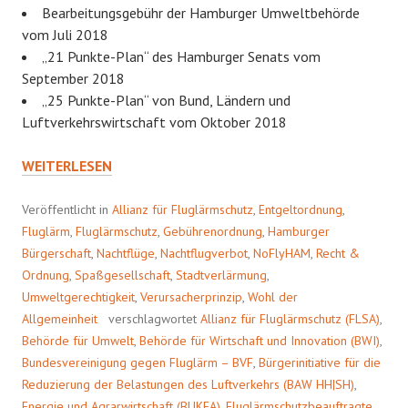
Bearbeitungsgebühr der Hamburger Umweltbehörde
vom Juli 2018
„21 Punkte-Plan“ des Hamburger Senats vom
September 2018
„25 Punkte-Plan“ von Bund, Ländern und
Luftverkehrswirtschaft vom Oktober 2018
VERMEIDBAR
WEITERLESEN
VERSPÄTETE
NACHTFLÜGE
Veröffentlicht in
Allianz für Fluglärmschutz
,
Entgeltordnung
,
AM
Fluglärm
,
Fluglärmschutz
,
Gebührenordnung
,
Hamburger
HAMBURG
Bürgerschaft
,
Nachtflüge
,
Nachtflugverbot
,
NoFlyHAM
,
Recht &
AIRPORT
Ordnung
,
Spaßgesellschaft
,
Stadtverlärmung
,
Umweltgerechtigkeit
,
Verursacherprinzip
,
Wohl der
Allgemeinheit
verschlagwortet
Allianz für Fluglärmschutz (FLSA)
,
Behörde für Umwelt
,
Behörde für Wirtschaft und Innovation (BWI)
,
Bundesvereinigung gegen Fluglärm – BVF
,
Bürgerinitiative für die
Reduzierung der Belastungen des Luftverkehrs (BAW HH|SH)
,
Energie und Agrarwirtschaft (BUKEA)
,
Fluglärmschutzbeauftragte