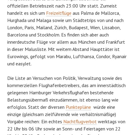
offiziellen Betriebszeit nach 23:00 Uhr statt. Zumeist
handelt es sich um
Freizeitflüge
aus Palma de Mallorca,
Hurghada und Malaga sowie um Städtetrips von und nach
London, Paris, Mailand, Zürich, Budapest, Wien, Lissabon,
Barcelona und Stockholm. Es finden sich aber auch
innerdeutsche Flüge vor allem aus München und Frankfurt
in dieser Malusliste. Mit weitem Abstand Haupttäter ist
Eurowings, gefolgt von Marabu, Lufthansa, Condor, Ryanair
und easyJet.
Die Liste an Versuchen von Politik, Verwaltung sowie des
kommerziellen Flughafenbetreibers, das am innerstädtisch
gelegenen Hamburger Verkehrsflughafen bestehende
Belastungsübermaß einzudämmen, ist ebenso lang wie
erfolglos. Statt der diversen
Punktepläne
würde eine
einzige (gleichsam zielführende wie verhältnismäßige)
Vorgabe reichen: Ein echtes
Nachtflugverbot
werktags von
22 Uhr bis 06 Uhr sowie an Sonn- und Feiertagen von 22