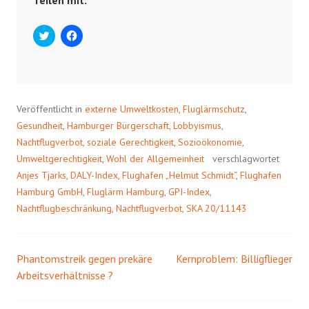
Teilen mit:
C
K
l
l
i
i
c
c
k
k
t
,
o
u
s
m
h
a
Veröffentlicht in
externe Umweltkosten
,
Fluglärmschutz
,
a
u
r
f
Gesundheit
,
Hamburger Bürgerschaft
,
Lobbyismus
,
e
F
o
a
Nachtflugverbot
,
soziale Gerechtigkeit
,
Sozioökonomie
,
n
c
Umweltgerechtigkeit
,
Wohl der Allgemeinheit
verschlagwortet
T
e
w
b
Anjes Tjarks
,
DALY-Index
,
Flughafen „Helmut Schmidt“
,
Flughafen
i
o
t
o
Hamburg GmbH
,
Fluglärm Hamburg
,
GPI-Index
,
t
k
e
z
Nachtflugbeschränkung
,
Nachtflugverbot
,
SKA 20/11143
r
u
(
t
W
e
i
i
r
l
Phantomstreik gegen prekäre
d
e
Kernproblem: Billigflieger
Beitrags-
i
n
Arbeitsverhältnisse ?
n
(
n
W
Navigation
e
i
u
r