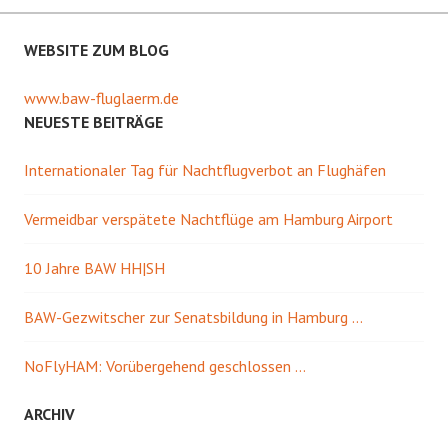
e
d
m
i
F
n
e
n
WEBSITE ZUM BLOG
n
e
s
u
t
e
e
m
www.baw-fluglaerm.de
r
F
NEUESTE BEITRÄGE
g
e
e
n
ö
s
f
t
Internationaler Tag für Nachtflugverbot an Flughäfen
f
e
n
r
e
g
t
e
Vermeidbar verspätete Nachtflüge am Hamburg Airport
)
ö
f
f
n
10 Jahre BAW HH|SH
e
t
)
BAW-Gezwitscher zur Senatsbildung in Hamburg …
NoFlyHAM: Vorübergehend geschlossen …
ARCHIV