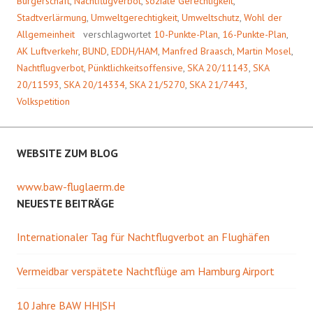
Bürgerschaft
,
Nachtflugverbot
,
soziale Gerechtigkeit
,
Stadtverlärmung
,
Umweltgerechtigkeit
,
Umweltschutz
,
Wohl der
Allgemeinheit
verschlagwortet
10-Punkte-Plan
,
16-Punkte-Plan
,
AK Luftverkehr
,
BUND
,
EDDH/HAM
,
Manfred Braasch
,
Martin Mosel
,
Nachtflugverbot
,
Pünktlichkeitsoffensive
,
SKA 20/11143
,
SKA
20/11593
,
SKA 20/14334
,
SKA 21/5270
,
SKA 21/7443
,
Volkspetition
WEBSITE ZUM BLOG
www.baw-fluglaerm.de
NEUESTE BEITRÄGE
Internationaler Tag für Nachtflugverbot an Flughäfen
Vermeidbar verspätete Nachtflüge am Hamburg Airport
10 Jahre BAW HH|SH