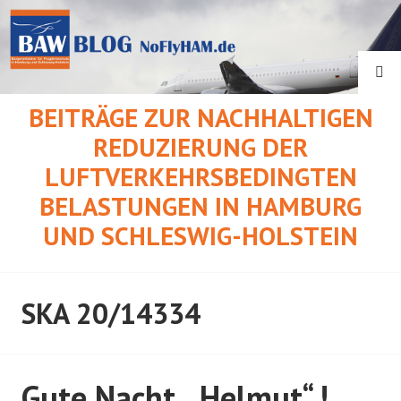
Springe
zum
Inhalt
SU
BEITRÄGE ZUR NACHHALTIGEN
REDUZIERUNG DER
LUFTVERKEHRSBEDINGTEN
BELASTUNGEN IN HAMBURG
UND SCHLESWIG-HOLSTEIN
SKA 20/14334
Gute Nacht, „Helmut“ !