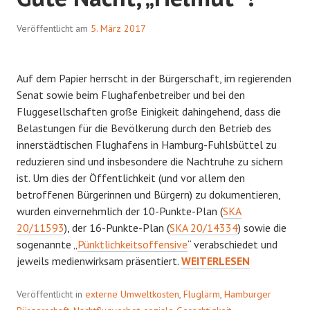
Veröffentlicht am
5. März 2017
Auf dem Papier herrscht in der Bürgerschaft, im regierenden
Senat sowie beim Flughafenbetreiber und bei den
Fluggesellschaften große Einigkeit dahingehend, dass die
Belastungen für die Bevölkerung durch den Betrieb des
innerstädtischen Flughafens in Hamburg-Fuhlsbüttel zu
reduzieren sind und insbesondere die Nachtruhe zu sichern
ist. Um dies der Öffentlichkeit (und vor allem den
betroffenen Bürgerinnen und Bürgern) zu dokumentieren,
wurden einvernehmlich der 10-Punkte-Plan (
SKA
20/11593
), der 16-Punkte-Plan (
SKA 20/14334
) sowie die
sogenannte „
Pünktlichkeitsoffensive
“ verabschiedet und
GUTE
jeweils medienwirksam präsentiert.
WEITERLESEN
NACHT,
„HELMUT“
Veröffentlicht in
externe Umweltkosten
,
Fluglärm
,
Hamburger
!