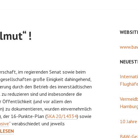
lmut“ !
WEBSIT
www.baw
NEUEST
erschaft, im regierenden Senat sowie beim
Internat
gesellschaften große Einigkeit dahingehend,
Flughäf
erung durch den Betrieb des innerstädtischen
zu reduzieren sind und insbesondere die
Vermeidb
r Öffentlichkeit (und vor allem den
Hamburg 
n) zu dokumentieren, wurden einvernehmlich
), der 16-Punkte-Plan (
SKA 20/14334
) sowie
10 Jahr
nsive
“ verabschiedet und jeweils
LESEN
BAW-Gezw