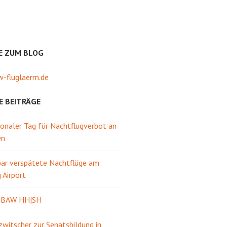
E ZUM BLOG
-fluglaerm.de
E BEITRÄGE
ionaler Tag für Nachtflugverbot an
en
ar verspätete Nachtflüge am
Airport
e BAW HH|SH
itscher zur Senatsbildung in