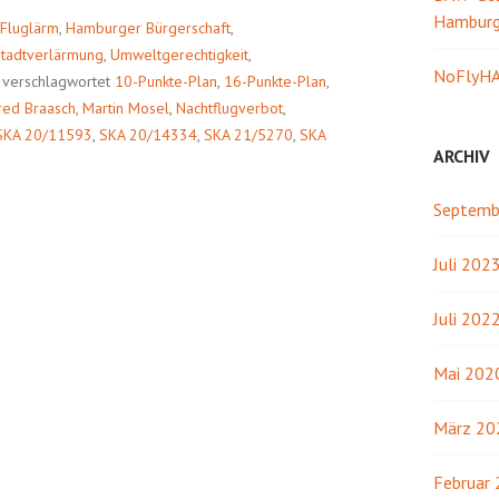
Hambur
UT“
Fluglärm
,
Hamburger Bürgerschaft
,
tadtverlärmung
,
Umweltgerechtigkeit
,
NoFlyHA
verschlagwortet
10-Punkte-Plan
,
16-Punkte-Plan
,
red Braasch
,
Martin Mosel
,
Nachtflugverbot
,
SKA 20/11593
,
SKA 20/14334
,
SKA 21/5270
,
SKA
ARCHIV
Septemb
Juli 202
Juli 202
Mai 202
März 20
Februar