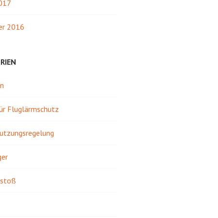
2017
r 2016
RIEN
in
für Fluglärmschutz
utzungsregelung
ger
stoß