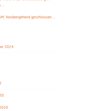
g …
M: Vorübergehend geschlossen …
er 2024
3
2
0
20
 2020