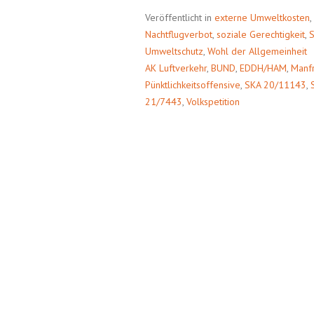
NACHT,
„HELM
Veröffentlicht in
externe Umweltkosten
,
!
Nachtflugverbot
,
soziale Gerechtigkeit
,
S
Umweltschutz
,
Wohl der Allgemeinheit
AK Luftverkehr
,
BUND
,
EDDH/HAM
,
Manf
Pünktlichkeitsoffensive
,
SKA 20/11143
,
21/7443
,
Volkspetition