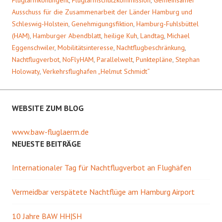
Fluglärmkontingent
,
Fluglärmschutzkommission
,
Gemeinsamer
Ausschuss für die Zusammenarbeit der Länder Hamburg und
Schleswig-Holstein
,
Genehmigungsfiktion
,
Hamburg-Fuhlsbüttel
(HAM)
,
Hamburger Abendblatt
,
heilige Kuh
,
Landtag
,
Michael
Eggenschwiler
,
Mobilitätsinteresse
,
Nachtflugbeschränkung
,
Nachtflugverbot
,
NoFlyHAM
,
Parallelwelt
,
Punktepläne
,
Stephan
Holowaty
,
Verkehrsflughafen „Helmut Schmidt“
WEBSITE ZUM BLOG
www.baw-fluglaerm.de
NEUESTE BEITRÄGE
Internationaler Tag für Nachtflugverbot an Flughäfen
Vermeidbar verspätete Nachtflüge am Hamburg Airport
10 Jahre BAW HH|SH