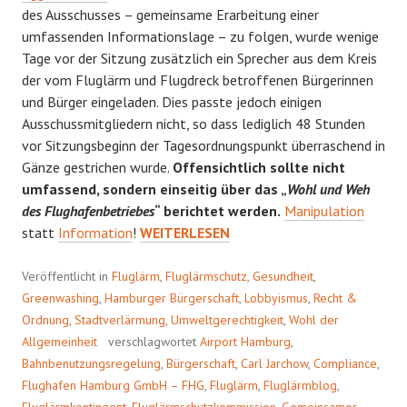
des Ausschusses – gemeinsame Erarbeitung einer
umfassenden Informationslage – zu folgen, wurde wenige
Tage vor der Sitzung zusätzlich ein Sprecher aus dem Kreis
der vom Fluglärm und Flugdreck betroffenen Bürgerinnen
und Bürger eingeladen. Dies passte jedoch einigen
Ausschussmitgliedern nicht, so dass lediglich 48 Stunden
vor Sitzungsbeginn der Tagesordnungspunkt überraschend in
Gänze gestrichen wurde.
Offensichtlich sollte nicht
umfassend, sondern einseitig über das „
Wohl und Weh
des Flughafenbetriebes
“ berichtet werden.
Manipulation
PARALLELWELT
statt
Information
!
WEITERLESEN
Veröffentlicht in
Fluglärm
,
Fluglärmschutz
,
Gesundheit
,
Greenwashing
,
Hamburger Bürgerschaft
,
Lobbyismus
,
Recht &
Ordnung
,
Stadtverlärmung
,
Umweltgerechtigkeit
,
Wohl der
Allgemeinheit
verschlagwortet
Airport Hamburg
,
Bahnbenutzungsregelung
,
Bürgerschaft
,
Carl Jarchow
,
Compliance
,
Flughafen Hamburg GmbH – FHG
,
Fluglärm
,
Fluglärmblog
,