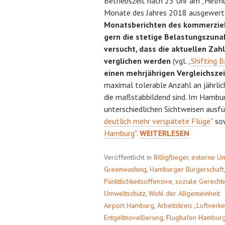
Betriebszeit nach 23 Uhr am „Helmut
Monate des Jahres 2018 ausgewert
Monatsberichten des kommerziel
gern die stetige Belastungszuna
versucht, dass die aktuellen Zah
verglichen werden
(vgl. „
Shifting 
einen mehrjährigen Vergleichsze
maximal tolerable Anzahl an jährli
die maßstabbildend sind. Im Hambur
unterschiedlichen Sichtweisen ausfüh
deutlich mehr verspätete Flüge
“ so
DEUTUNGSHOHEIT
Hamburg
“.
WEITERLESEN
Veröffentlicht in
Billigflieger
,
externe U
Greenwashing
,
Hamburger Bürgerschaft
Pünktlichkeitsoffensive
,
soziale Gerechti
Umweltschutz
,
Wohl der Allgemeinheit
Airport Hamburg
,
Arbeitskreis „Luftverke
Entgeltnovellierung
,
Flughafen Hambur