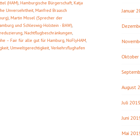
tel (HAM)
,
Hamburgische Bürgerschaft
,
Katja
che Unversehrtheit
,
Manfred Braasch
Januar 
burg)
,
Martin Mosel (Sprecher der
 Hamburg und Schleswig-Holstein - BAW)
,
Dezembe
sreduzierung
,
Nachtflugbeschränkungen
,
uhe – Fair für alle gut für Hamburg
,
NoFlyHAM
,
Novemb
gkeit
,
Umweltgerechtigkeit
,
Verkehrsflughafen
Oktober
Septemb
August 
Juli 201
Juni 201
Mai 201