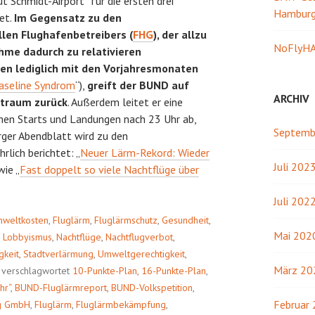
 Schmidt-Airport“ für die ersten drei
Hambur
et.
Im Gegensatz zu den
len Flughafenbetreibers (
FHG
), der allzu
NoFlyHA
hme dadurch zu relativieren
len lediglich mit den Vorjahresmonaten
Baseline Syndrom
“),
greift der BUND auf
ARCHIV
itraum zurück
. Außerdem leitet er eine
chen Starts und Landungen nach 23 Uhr ab,
Septemb
ger Abendblatt wird zu den
rlich berichtet: „
Neuer Lärm-Rekord: Wieder
Juli 202
wie „
Fast doppelt so viele Nachtflüge über
Juli 202
mweltkosten
,
Fluglärm
,
Fluglärmschutz
,
Gesundheit
,
Mai 202
,
Lobbyismus
,
Nachtflüge
,
Nachtflugverbot
,
gkeit
,
Stadtverlärmung
,
Umweltgerechtigkeit
,
März 20
verschlagwortet
10-Punkte-Plan
,
16-Punkte-Plan
,
hr“
,
BUND-Fluglärmreport
,
BUND-Volkspetition
,
Februar
g GmbH
,
Fluglärm
,
Fluglärmbekämpfung
,