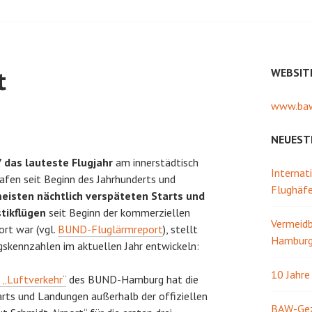
t
WEBSIT
www.baw
NEUEST
7 das lauteste Flugjahr
am innerstädtisch
Internat
fen seit Beginn des Jahrhunderts und
Flughäf
meisten nächtlich verspäteten Starts und
tikflügen
seit Beginn der kommerziellen
Vermeidb
ort war (vgl.
BUND-Fluglärmreport
), stellt
Hamburg 
ngskennzahlen im aktuellen Jahr entwickeln:
10 Jahr
s „Luftverkehr“
des BUND-Hamburg hat die
arts und Landungen außerhalb der offiziellen
BAW-Gezw