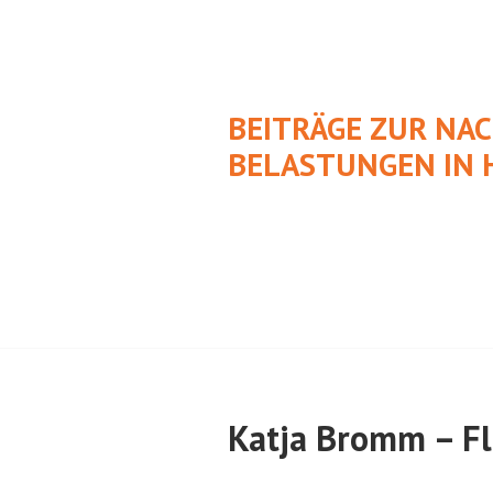
Springe
zum
Inhalt
BEITRÄGE ZUR NA
BELASTUNGEN IN 
Katja Bromm – F