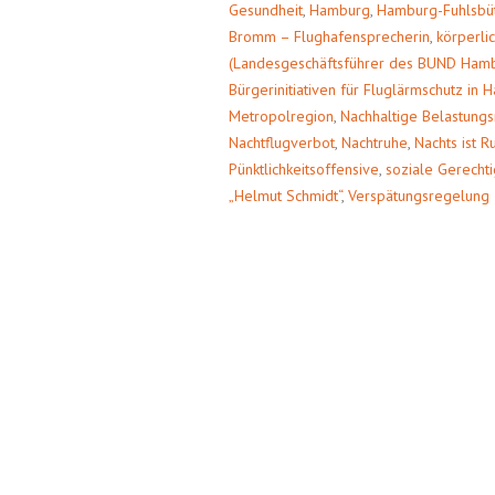
Gesundheit
,
Hamburg
,
Hamburg-Fuhlsbüt
Bromm – Flughafensprecherin
,
körperli
(Landesgeschäftsführer des BUND Ham
Bürgerinitiativen für Fluglärmschutz in
Metropolregion
,
Nachhaltige Belastung
Nachtflugverbot
,
Nachtruhe
,
Nachts ist R
Pünktlichkeitsoffensive
,
soziale Gerechti
„Helmut Schmidt“
,
Verspätungsregelung