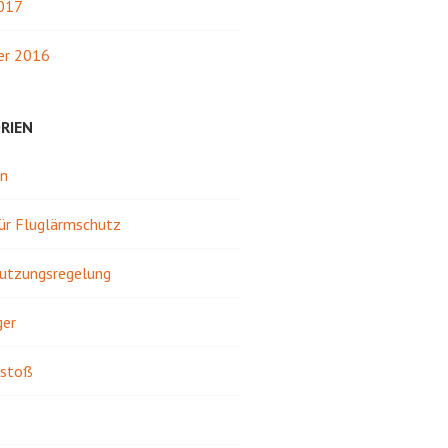
2017
r 2016
RIEN
in
für Fluglärmschutz
utzungsregelung
ger
stoß