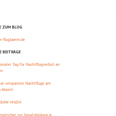
E ZUM BLOG
-fluglaerm.de
E BEITRÄGE
ionaler Tag für Nachtflugverbot an
en
ar verspätete Nachtflüge am
Airport
e BAW HH|SH
itscher zur Senatsbildung in