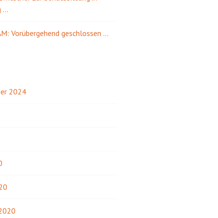
g …
M: Vorübergehend geschlossen …
er 2024
3
2
0
20
 2020