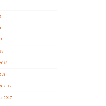
8
8
8
18
18
 2018
2018
r 2017
er 2017