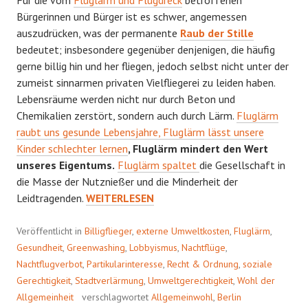
Bürgerinnen und Bürger ist es schwer, angemessen
auszudrücken, was der permanente
Raub der Stille
bedeutet; insbesondere gegenüber denjenigen, die häufig
gerne billig hin und her fliegen, jedoch selbst nicht unter der
zumeist sinnarmen privaten Vielfliegerei zu leiden haben.
Lebensräume werden nicht nur durch Beton und
Chemikalien zerstört, sondern auch durch Lärm.
Fluglärm
raubt uns gesunde Lebensjahre, Fluglärm lässt unsere
Kinder schlechter lernen
, Fluglärm mindert den Wert
unseres Eigentums.
Fluglärm spaltet
die Gesellschaft in
die Masse der Nutznießer und die Minderheit der
GESELLSCHAFT
Leidtragenden.
WEITERLESEN
MIT
BESCHRÄNKTER
Veröffentlicht in
Billigflieger
,
externe Umweltkosten
,
Fluglärm
,
HALTUNG
Gesundheit
,
Greenwashing
,
Lobbyismus
,
Nachtflüge
,
Nachtflugverbot
,
Partikularinteresse
,
Recht & Ordnung
,
soziale
Gerechtigkeit
,
Stadtverlärmung
,
Umweltgerechtigkeit
,
Wohl der
Allgemeinheit
verschlagwortet
Allgemeinwohl
,
Berlin