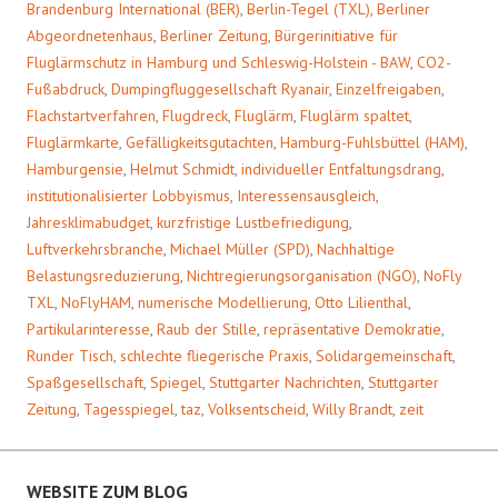
Brandenburg International (BER)
,
Berlin-Tegel (TXL)
,
Berliner
Abgeordnetenhaus
,
Berliner Zeitung
,
Bürgerinitiative für
Fluglärmschutz in Hamburg und Schleswig-Holstein - BAW
,
CO2-
Fußabdruck
,
Dumpingfluggesellschaft Ryanair
,
Einzelfreigaben
,
Flachstartverfahren
,
Flugdreck
,
Fluglärm
,
Fluglärm spaltet
,
Fluglärmkarte
,
Gefälligkeitsgutachten
,
Hamburg-Fuhlsbüttel (HAM)
,
Hamburgensie
,
Helmut Schmidt
,
individueller Entfaltungsdrang
,
institutionalisierter Lobbyismus
,
Interessensausgleich
,
Jahresklimabudget
,
kurzfristige Lustbefriedigung
,
Luftverkehrsbranche
,
Michael Müller (SPD)
,
Nachhaltige
Belastungsreduzierung
,
Nichtregierungsorganisation (NGO)
,
NoFly
TXL
,
NoFlyHAM
,
numerische Modellierung
,
Otto Lilienthal
,
Partikularinteresse
,
Raub der Stille
,
repräsentative Demokratie
,
Runder Tisch
,
schlechte fliegerische Praxis
,
Solidargemeinschaft
,
Spaßgesellschaft
,
Spiegel
,
Stuttgarter Nachrichten
,
Stuttgarter
Zeitung
,
Tagesspiegel
,
taz
,
Volksentscheid
,
Willy Brandt
,
zeit
WEBSITE ZUM BLOG