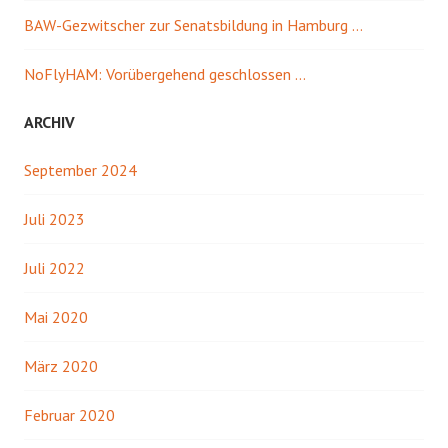
)
ö
f
BAW-Gezwitscher zur Senatsbildung in Hamburg …
f
n
e
t
NoFlyHAM: Vorübergehend geschlossen …
)
ARCHIV
September 2024
Juli 2023
Juli 2022
Mai 2020
März 2020
Februar 2020