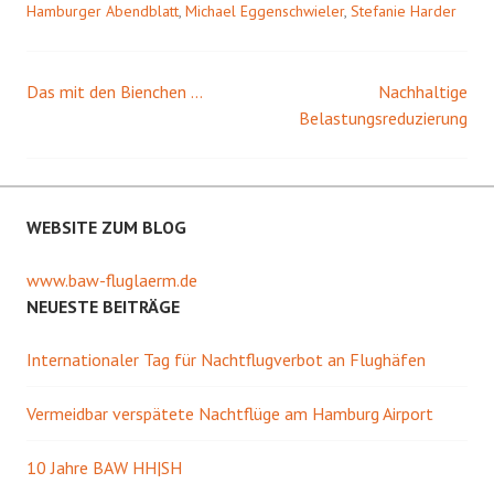
Hamburger Abendblatt
,
Michael Eggenschwieler
,
Stefanie Harder
T
e
w
b
i
o
t
o
t
k
e
z
Das mit den Bienchen …
Nachhaltige
Beitrags-
r
u
(
t
Belastungsreduzierung
W
e
i
i
Navigation
r
l
d
e
i
n
n
(
n
W
WEBSITE ZUM BLOG
e
i
u
r
e
d
m
i
www.baw-fluglaerm.de
F
n
e
n
NEUESTE BEITRÄGE
n
e
s
u
t
e
e
m
Internationaler Tag für Nachtflugverbot an Flughäfen
r
F
g
e
e
n
Vermeidbar verspätete Nachtflüge am Hamburg Airport
ö
s
f
t
f
e
n
r
10 Jahre BAW HH|SH
e
g
t
e