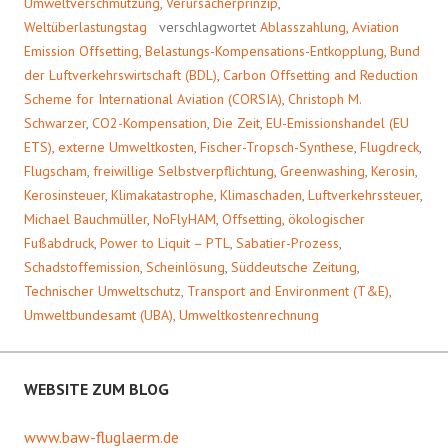
Umweltverschmutzung
,
Verursacherprinzip
,
Weltüberlastungstag
verschlagwortet
Ablasszahlung
,
Aviation
Emission Offsetting
,
Belastungs-Kompensations-Entkopplung
,
Bund
der Luftverkehrswirtschaft (BDL)
,
Carbon Offsetting and Reduction
Scheme for International Aviation (CORSIA)
,
Christoph M.
Schwarzer
,
CO2-Kompensation
,
Die Zeit
,
EU-Emissionshandel (EU
ETS)
,
externe Umweltkosten
,
Fischer-Tropsch-Synthese
,
Flugdreck
,
Flugscham
,
freiwillige Selbstverpflichtung
,
Greenwashing
,
Kerosin
,
Kerosinsteuer
,
Klimakatastrophe
,
Klimaschaden
,
Luftverkehrssteuer
,
Michael Bauchmüller
,
NoFlyHAM
,
Offsetting
,
ökologischer
Fußabdruck
,
Power to Liquit – PTL
,
Sabatier-Prozess
,
Schadstoffemission
,
Scheinlösung
,
Süddeutsche Zeitung
,
Technischer Umweltschutz
,
Transport and Environment (T&E)
,
Umweltbundesamt (UBA)
,
Umweltkostenrechnung
WEBSITE ZUM BLOG
www.baw-fluglaerm.de