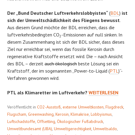
Der „Bund Deutscher Luftverkehrslobbyisten“
(
BDL
)
ist
sich der Umweltschädlichkeit des Fliegens bewusst
.
Aus diesem Grund möchte der BDL erreichen, dass die
luftverkehrsbedingten CO
-Emissionen auf null sinken. In
2
diesem Zusammenhang ist sich der BDL sicher, dass dieses
Ziel nur erreichbar sei, wenn das fossile Kerosin durch
regenerative Kraftstoffe ersetzt wird. Die – nach Ansicht
des BDL – derzeit
auch ökologisch
beste Lösung sei ein
Kraftstoff, der im sogenannten „Power-to-Liquid (
PTL
)“-
Verfahren gewonnen wird.
SCHEINLÖSUNG
PTL als Klimaretter im Luftverkehr?
WEITERLESEN
PTL
Veröffentlicht in
CO2-Ausstoß
,
externe Umweltkosten
,
Flugdreck
,
Flugscham
,
Greenwashing
,
Kerosin
,
Klimakrise
,
Lobbyismus
,
Luftschadstoffe
,
Offsetting
,
Ökologischer Fußabdruck
,
Umweltbundesamt (UBA)
,
Umweltgerechtigkeit
,
Umweltsaldo
,