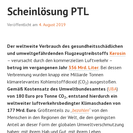
Scheinlösung PTL
Veröffentlicht am
4. August 2019
Der weltweite Verbrauch des gesundheitsschädlichen
und umweltgefährdenden Flugzeugtreibstoffs
Kerosin
– verursacht durch den kommerziellen Luftverkehr –
betrug im vergangenen Jahr
356 Mrd. Liter
. Bei dessen
Verbrennung wurden knapp eine Milliarde Tonnen
klimarelevantes Kohlenstoffdioxid (CO
) ausgestoßen.
2
Gemäß Kostensatz des Umweltbundesamtes
(
UBA
)
von 180 Euro pro Tonne CO
, entstand hierdurch ein
2
weltweiter luftverkehrsbedingter Klimaschaden von
177 Mrd. Euro
. Größtenteils zu „
bezahlen
“ von den
Menschen in den Regionen der Welt, die den geringsten
Anteil an dieser Form der globalen Umweltverschmutzung
haben; mit ihrem Hab und Gut, mit ihrem Leben.