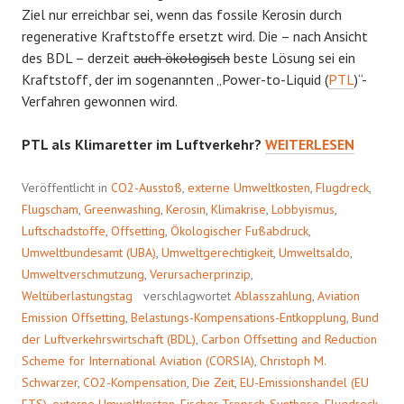
Ziel nur erreichbar sei, wenn das fossile Kerosin durch
regenerative Kraftstoffe ersetzt wird. Die – nach Ansicht
des BDL – derzeit
auch ökologisch
beste Lösung sei ein
Kraftstoff, der im sogenannten „Power-to-Liquid (
PTL
)“-
Verfahren gewonnen wird.
SCHEINLÖSUNG
PTL als Klimaretter im Luftverkehr?
WEITERLESEN
PTL
Veröffentlicht in
CO2-Ausstoß
,
externe Umweltkosten
,
Flugdreck
,
Flugscham
,
Greenwashing
,
Kerosin
,
Klimakrise
,
Lobbyismus
,
Luftschadstoffe
,
Offsetting
,
Ökologischer Fußabdruck
,
Umweltbundesamt (UBA)
,
Umweltgerechtigkeit
,
Umweltsaldo
,
Umweltverschmutzung
,
Verursacherprinzip
,
Weltüberlastungstag
verschlagwortet
Ablasszahlung
,
Aviation
Emission Offsetting
,
Belastungs-Kompensations-Entkopplung
,
Bund
der Luftverkehrswirtschaft (BDL)
,
Carbon Offsetting and Reduction
Scheme for International Aviation (CORSIA)
,
Christoph M.
Schwarzer
,
CO2-Kompensation
,
Die Zeit
,
EU-Emissionshandel (EU