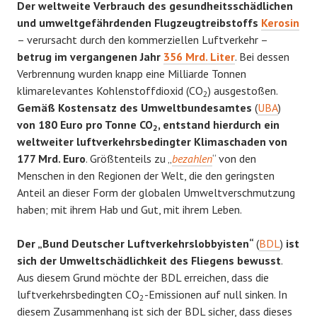
Der weltweite Verbrauch des gesundheitsschädlichen
und umweltgefährdenden Flugzeugtreibstoffs
Kerosin
– verursacht durch den kommerziellen Luftverkehr –
betrug im vergangenen Jahr
356 Mrd. Liter
. Bei dessen
Verbrennung wurden knapp eine Milliarde Tonnen
klimarelevantes Kohlenstoffdioxid (CO
) ausgestoßen.
2
Gemäß Kostensatz des Umweltbundesamtes
(
UBA
)
von 180 Euro pro Tonne CO
, entstand hierdurch ein
2
weltweiter luftverkehrsbedingter Klimaschaden von
177 Mrd. Euro
. Größtenteils zu „
bezahlen
“ von den
Menschen in den Regionen der Welt, die den geringsten
Anteil an dieser Form der globalen Umweltverschmutzung
haben; mit ihrem Hab und Gut, mit ihrem Leben.
Der „Bund Deutscher Luftverkehrslobbyisten“
(
BDL
)
ist
sich der Umweltschädlichkeit des Fliegens bewusst
.
Aus diesem Grund möchte der BDL erreichen, dass die
luftverkehrsbedingten CO
-Emissionen auf null sinken. In
2
diesem Zusammenhang ist sich der BDL sicher, dass dieses