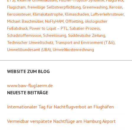
ETS)
,
externe Umweltkosten
,
Fischer-Tropsch-Synthese
,
Flugdreck
,
Flugscham
,
freiwillige Selbstverpflichtung
,
Greenwashing
,
Kerosin
,
Kerosinsteuer
,
Klimakatastrophe
,
Klimaschaden
,
Luftverkehrssteuer
,
Michael Bauchmüller
,
NoFlyHAM
,
Offsetting
,
ökologischer
Fußabdruck
,
Power to Liquit – PTL
,
Sabatier-Prozess
,
Schadstoffemission
,
Scheinlösung
,
Süddeutsche Zeitung
,
Technischer Umweltschutz
,
Transport and Environment (T&E)
,
Umweltbundesamt (UBA)
,
Umweltkostenrechnung
WEBSITE ZUM BLOG
www.baw-fluglaerm.de
NEUESTE BEITRÄGE
Internationaler Tag für Nachtflugverbot an Flughäfen
Vermeidbar verspätete Nachtflüge am Hamburg Airport