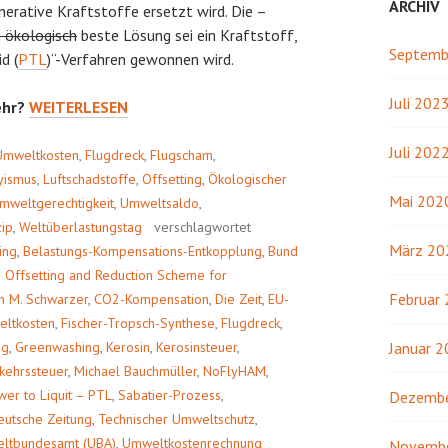
ARCHIV
nerative Kraftstoffe ersetzt wird. Die –
 ökologisch
beste Lösung sei ein Kraftstoff,
Septemb
d (
PTL
)“-Verfahren gewonnen wird.
Juli 202
SCHEINLÖSUNG
ehr?
WEITERLESEN
PTL
Juli 202
Umweltkosten
,
Flugdreck
,
Flugscham
,
yismus
,
Luftschadstoffe
,
Offsetting
,
Ökologischer
Mai 202
mweltgerechtigkeit
,
Umweltsaldo
,
zip
,
Weltüberlastungstag
verschlagwortet
März 20
ing
,
Belastungs-Kompensations-Entkopplung
,
Bund
 Offsetting and Reduction Scheme for
Februar
h M. Schwarzer
,
CO2-Kompensation
,
Die Zeit
,
EU-
eltkosten
,
Fischer-Tropsch-Synthese
,
Flugdreck
,
ng
,
Greenwashing
,
Kerosin
,
Kerosinsteuer
,
Januar 
kehrssteuer
,
Michael Bauchmüller
,
NoFlyHAM
,
wer to Liquit – PTL
,
Sabatier-Prozess
,
Dezembe
utsche Zeitung
,
Technischer Umweltschutz
,
ltbundesamt (UBA)
,
Umweltkostenrechnung
Novemb