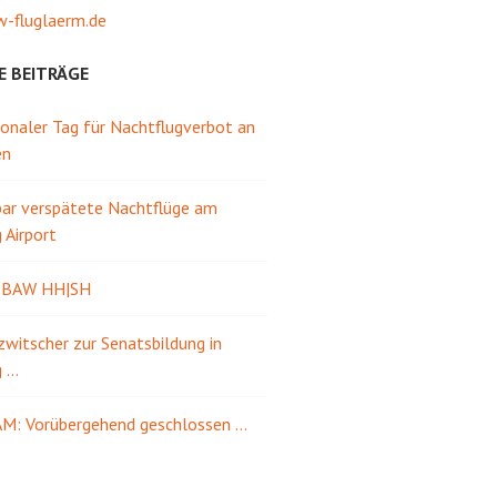
-fluglaerm.de
E BEITRÄGE
ionaler Tag für Nachtflugverbot an
en
ar verspätete Nachtflüge am
Airport
e BAW HH|SH
itscher zur Senatsbildung in
g …
M: Vorübergehend geschlossen …