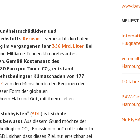
www.baw
NEUEST
sundheitsschädlichen und
Internat
eibstoffs
Kerosin
– verursacht durch den
Flughäf
g im vergangenen Jahr
356 Mrd. Liter
. Bei
ne Milliarde Tonnen klimarelevantes
Vermeidb
en.
Gemäß Kostensatz des
Hamburg 
80 Euro pro Tonne CO
, entstand
2
rkehrsbedingter Klimaschaden von 177
10 Jahr
n
“ von den Menschen in den Regionen der
ieser Form der globalen
BAW-Gezw
rem Hab und Gut, mit ihrem Leben.
Hambur
rslobbyisten“
(
BDL
)
ist sich der
NoFlyHA
ns bewusst
. Aus diesem Grund möchte der
sbedingten CO
-Emissionen auf null sinken. In
2
 sicher, dass dieses Ziel nur erreichbar sei,