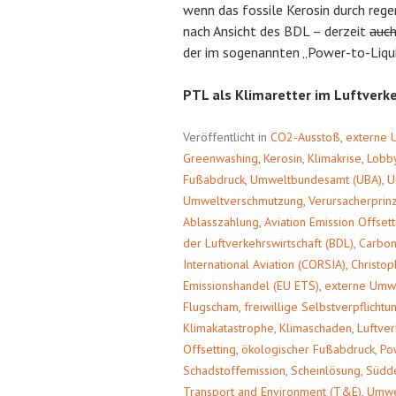
wenn das fossile Kerosin durch rege
nach Ansicht des BDL – derzeit
auch
der im sogenannten „Power-to-Liqui
PTL als Klimaretter im Luftverk
Veröffentlicht in
CO2-Ausstoß
,
externe 
Greenwashing
,
Kerosin
,
Klimakrise
,
Lobb
Fußabdruck
,
Umweltbundesamt (UBA)
,
U
Umweltverschmutzung
,
Verursacherprin
Ablasszahlung
,
Aviation Emission Offsett
der Luftverkehrswirtschaft (BDL)
,
Carbon
International Aviation (CORSIA)
,
Christop
Emissionshandel (EU ETS)
,
externe Umw
Flugscham
,
freiwillige Selbstverpflichtu
Klimakatastrophe
,
Klimaschaden
,
Luftver
Offsetting
,
ökologischer Fußabdruck
,
Po
Schadstoffemission
,
Scheinlösung
,
Südde
Transport and Environment (T&E)
,
Umwe