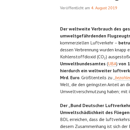
Veröffentlicht am
4. August 2019
Der weltweite Verbrauch des ge
umweltgefährdenden Flugzeugtr
kommerziellen Luftverkehr –
betru
dessen Verbrennung wurden knapp ei
Kohlenstoffdioxid (CO
) ausgestoß
2
Umweltbundesamtes
(
UBA
)
von 1
hierdurch ein weltweiter luftve
Mrd. Euro
. Größtenteils zu „
bezahle
Welt, die den geringsten Anteil an d
Umweltverschmutzung haben; mit ih
Der „Bund Deutscher Luftverkeh
Umweltschädlichkeit des Fliege
BDL erreichen, dass die luftverkehr
diesem Zusammenhang ist sich der BDL