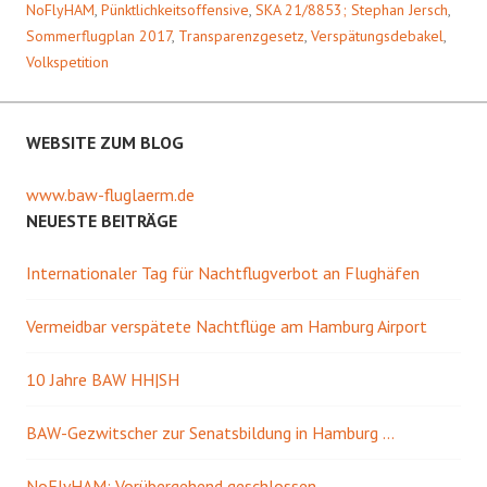
NoFlyHAM
,
Pünktlichkeitsoffensive
,
SKA 21/8853; Stephan Jersch
,
Sommerflugplan 2017
,
Transparenzgesetz
,
Verspätungsdebakel
,
Volkspetition
WEBSITE ZUM BLOG
www.baw-fluglaerm.de
NEUESTE BEITRÄGE
Internationaler Tag für Nachtflugverbot an Flughäfen
Vermeidbar verspätete Nachtflüge am Hamburg Airport
10 Jahre BAW HH|SH
BAW-Gezwitscher zur Senatsbildung in Hamburg …
NoFlyHAM: Vorübergehend geschlossen …