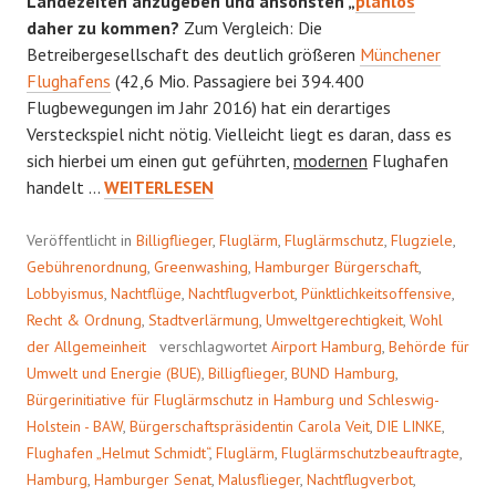
Landezeiten anzugeben und ansonsten „
planlos
“
daher zu kommen?
Zum Vergleich: Die
Betreibergesellschaft des deutlich größeren
Münchener
Flughafens
(42,6 Mio. Passagiere bei 394.400
Flugbewegungen im Jahr 2016) hat ein derartiges
Versteckspiel nicht nötig. Vielleicht liegt es daran, dass es
sich hierbei um einen gut geführten,
modernen
Flughafen
ERSATZFLUGPLAN
handelt …
WEITERLESEN
Veröffentlicht in
Billigflieger
,
Fluglärm
,
Fluglärmschutz
,
Flugziele
,
Gebührenordnung
,
Greenwashing
,
Hamburger Bürgerschaft
,
Lobbyismus
,
Nachtflüge
,
Nachtflugverbot
,
Pünktlichkeitsoffensive
,
Recht & Ordnung
,
Stadtverlärmung
,
Umweltgerechtigkeit
,
Wohl
der Allgemeinheit
verschlagwortet
Airport Hamburg
,
Behörde für
Umwelt und Energie (BUE)
,
Billigflieger
,
BUND Hamburg
,
Bürgerinitiative für Fluglärmschutz in Hamburg und Schleswig-
Holstein - BAW
,
Bürgerschaftspräsidentin Carola Veit
,
DIE LINKE
,
Flughafen „Helmut Schmidt“
,
Fluglärm
,
Fluglärmschutzbeauftragte
,
Hamburg
,
Hamburger Senat
,
Malusflieger
,
Nachtflugverbot
,