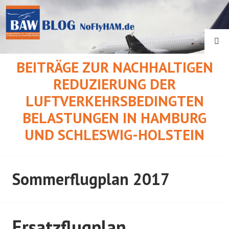
Springe
zum
Inhalt
SU
BEITRÄGE ZUR NACHHALTIGEN
REDUZIERUNG DER
LUFTVERKEHRSBEDINGTEN
BELASTUNGEN IN HAMBURG
UND SCHLESWIG-HOLSTEIN
Sommerflugplan 2017
Ersatzflugplan