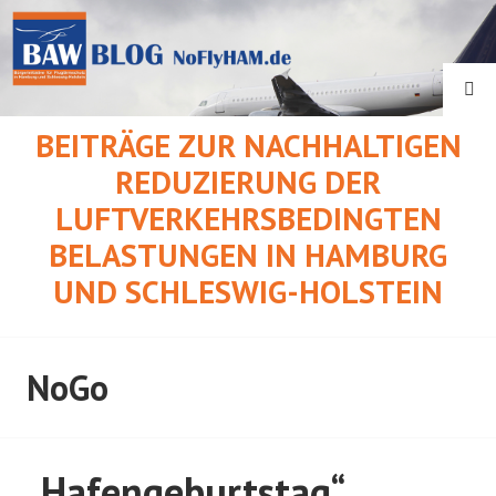
Springe
zum
Inhalt
SU
BEITRÄGE ZUR NACHHALTIGEN
REDUZIERUNG DER
LUFTVERKEHRSBEDINGTEN
BELASTUNGEN IN HAMBURG
UND SCHLESWIG-HOLSTEIN
NoGo
„Hafengeburtstag“