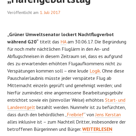
Veröffentlicht am
1. Juli 2017
„Grüner Umweltsenator lockert Nachtflugverbot
während G20“
titelt das
HA
am 30.06.17. Die Begründung
für noch mehr nächtlichen Fluglärm in den An- und
Abflugschneisen in diesem Zeitraum sei, dass es aufgrund
des zu erwartenden erhöhten Flugaufkommens nicht zu
Verspätungen kommen soll – eine krude
Logik
. Ohne diese
Pauschalerlaubnis müsste jeder verspätete Flug ab
Mitternacht einzeln geprüft und genehmigt werden; und
hierfür zumindest eine angemessene Bearbeitungsgebühr
entrichtet sowie ein (sinnvoller Weise) erhöhtes
Start- und
Landeentgelt
bezahlt werden. Nunmehr ist zu befürchten,
dass durch den behördlichen „
Freibrief
“ von
Jens Kerstan
alles inklusive ist – zum Nachteil Dritter, insbesondere der
„HAFENGEBURTSTAG“
betroffenen Bürgerinnen und Bürger.
WEITERLESEN