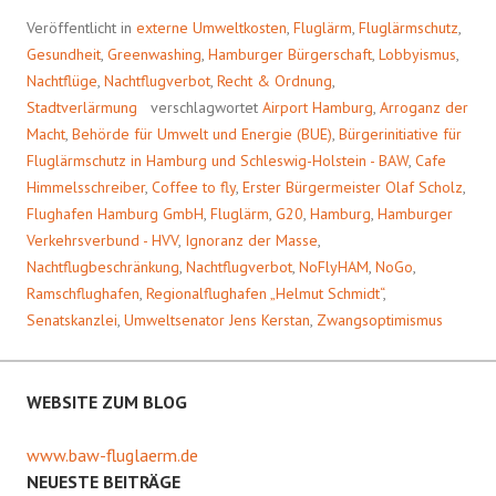
Veröffentlicht in
externe Umweltkosten
,
Fluglärm
,
Fluglärmschutz
,
Gesundheit
,
Greenwashing
,
Hamburger Bürgerschaft
,
Lobbyismus
,
Nachtflüge
,
Nachtflugverbot
,
Recht & Ordnung
,
Stadtverlärmung
verschlagwortet
Airport Hamburg
,
Arroganz der
Macht
,
Behörde für Umwelt und Energie (BUE)
,
Bürgerinitiative für
Fluglärmschutz in Hamburg und Schleswig-Holstein - BAW
,
Cafe
Himmelsschreiber
,
Coffee to fly
,
Erster Bürgermeister Olaf Scholz
,
Flughafen Hamburg GmbH
,
Fluglärm
,
G20
,
Hamburg
,
Hamburger
Verkehrsverbund - HVV
,
Ignoranz der Masse
,
Nachtflugbeschränkung
,
Nachtflugverbot
,
NoFlyHAM
,
NoGo
,
Ramschflughafen
,
Regionalflughafen „Helmut Schmidt“
,
Senatskanzlei
,
Umweltsenator Jens Kerstan
,
Zwangsoptimismus
WEBSITE ZUM BLOG
www.baw-fluglaerm.de
NEUESTE BEITRÄGE