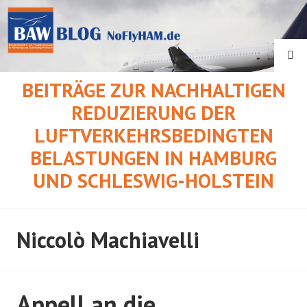
Springe
zum
Inhalt
SU
BEITRÄGE ZUR NACHHALTIGEN
REDUZIERUNG DER
LUFTVERKEHRSBEDINGTEN
BELASTUNGEN IN HAMBURG
UND SCHLESWIG-HOLSTEIN
Niccolò Machiavelli
Appell an die