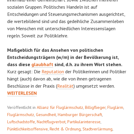
sozialen Gruppen. Politisches Handeln ist auf
Entscheidungen und Steuerungsmechanismen ausgerichtet,
die wertebildend sind und das gedeihliche Zusammenleben
von Menschen mit unterschiedlichen Interessenslagen
regeln. Soweit zur Politiklehre.
Maßgeblich für das Ansehen von politischen
Entscheidungsträgern (w/m) in der Bevölkerung ist,
dass diese
glaubhaft
sind, d.h. zu ihrem Wort stehen.
Kurz gesagt: Die
Reputation
der Politikerinnen und Politiker
hängt (auch) davon ab, wie die von ihnen getragenen
APPELL
Beschlüsse in der Praxis (
Realität
) umgesetzt werden.
AN
WEITERLESEN
DIE
HAMBURG
Veröffentlicht in
Allianz für Fluglärmschutz
,
Billigflieger
,
Fluglärm
,
BÜRGERS
Fluglärmschutz
,
Gesundheit
,
Hamburger Bürgerschaft
,
Luftschadstoffe
,
Nachtflugverbot
,
Partikularinteresse
,
Pünktlichkeitsoffensive
,
Recht & Ordnung
,
Stadtverlärmung
,