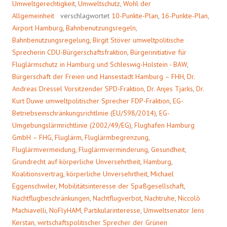
Umweltgerechtigkeit
,
Umweltschutz
,
Wohl der
Allgemeinheit
verschlagwortet
10-Punkte-Plan
,
16-Punkte-Plan
,
Airport Hamburg
,
Bahnbenutzungsregeln
,
Bahnbenutzungsregelung
,
Birgit Stöver umweltpolitische
Sprecherin CDU-Bürgerschaftsfraktion
,
Bürgerinitiative für
Fluglärmschutz in Hamburg und Schleswig-Holstein - BAW
,
Bürgerschaft der Freien und Hansestadt Hamburg – FHH
,
Dr.
Andreas Dressel Vorsitzender SPD-Fraktion
,
Dr. Anjes Tjarks
,
Dr.
Kurt Duwe umweltpolitischer Sprecher FDP-Fraktion
,
EG-
Betriebseinschränkungsrichtlinie (EU/598/2014)
,
EG-
Umgebungslärmrichtlinie (2002/49/EG)
,
Flughafen Hamburg
GmbH – FHG
,
Fluglärm
,
Fluglärmbegrenzung
,
Fluglärmvermeidung
,
Fluglärmverminderung
,
Gesundheit
,
Grundrecht auf körperliche Unversehrtheit
,
Hamburg
,
Koalitionsvertrag
,
körperliche Unversehrtheit
,
Michael
Eggenschwiler
,
Mobilitätsinteresse der Spaßgesellschaft
,
Nachtflugbeschränkungen
,
Nachtflugverbot
,
Nachtruhe
,
Niccolò
Machiavelli
,
NoFlyHAM
,
Partikularinteresse
,
Umweltsenator Jens
Kerstan
,
wirtschaftspolitischer Sprecher der Grünen