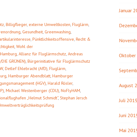
Januar 
utz
,
Billigflieger
,
externe Umweltkosten
,
Fluglärm
,
Dezembe
renordnung
,
Gesundheit
,
Greenwashing
,
artikularinteresse
,
Pünktlichkeitsoffensive
,
Recht &
Novemb
htigkeit
,
Wohl der
t Hamburg
,
Allianz für Fluglärmschutz
,
Andreas
Oktober
0/DIE GRÜNEN)
,
Bürgerinitiative für Fluglärmschutz
AW
,
Detlef Ehlebracht (AfD)
,
Fluglärm
,
Septemb
urg
,
Hamburger Abendblatt
,
Hamburger
iligungsmanagement (HGV)
,
Harald Rösler
,
August 
DP)
,
Michael Westenberger (CDU)
,
NoFlyHAM
,
ionalflughafen „Helmut Schmidt“
,
Stephan Jersch
Juli 201
mweltverträglichkeitsprüfung
Juni 201
Mai 201