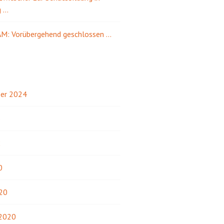
g …
M: Vorübergehend geschlossen …
er 2024
3
2
0
20
 2020