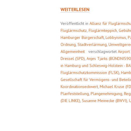
FLUGHAFENERWEITERUNG
WEITERLESEN
DURCH
DIE
Veröffentlicht in
Allianz für Fluglärmsch
VERWALTUNGSHINTERTÜR
Fluglärmschutz
,
Fluglärmteppich
,
Gebüh
Hamburger Bürgerschaft
,
Lobbyismus
,
P
Ordnung
,
Stadtverlärmung
,
Umweltgerec
Allgemeinheit
verschlagwortet
Airpor
Dressel (SPD)
,
Anjes Tjarks (BÜNDNIS9
in Hamburg und Schleswig-Holstein - B
Fluglärmschutzkommission (FLSK)
,
Hamb
Gesellschaft für Vermögens- und Bete
Koordinationseckwert
,
Michael Kruse (F
Planfeststellung
,
Plangenehmigung
,
Reg
(DIE LINKE)
,
Susanne Meinecke (BWVI)
,
U