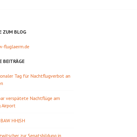
E ZUM BLOG
-fluglaerm.de
E BEITRÄGE
ionaler Tag für Nachtflugverbot an
en
ar verspätete Nachtflüge am
Airport
e BAW HH|SH
itscher zur Senatsbildung in