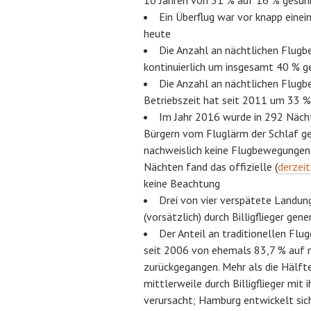
10 Jahren von 31 % auf 16 % gesun
Ein Überflug war vor knapp einei
heute
Die Anzahl an nächtlichen Flug
kontinuierlich um insgesamt 40 % g
Die Anzahl an nächtlichen Flugb
Betriebszeit hat seit 2011 um 33
Im Jahr 2016 wurde in 292 Näch
Bürgern vom Fluglärm der Schlaf ge
nachweislich keine Flugbewegungen n
Nächten fand das offizielle (
derzei
keine Beachtung
Drei von vier verspätete Landun
(vorsätzlich) durch Billigflieger gene
Der Anteil an traditionellen Flugg
seit 2006 von ehemals 83,7 % auf 
zurückgegangen. Mehr als die Hälft
mittlerweile durch Billigflieger mi
verursacht; Hamburg entwickelt sic