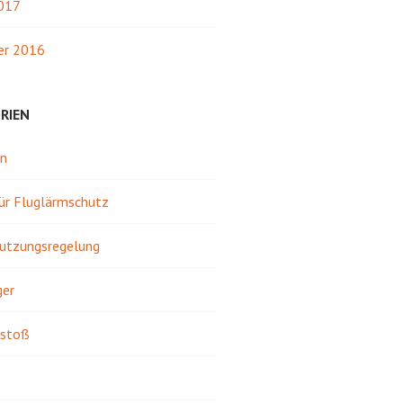
2017
r 2016
RIEN
in
für Fluglärmschutz
utzungsregelung
ger
stoß