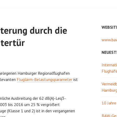
terung durch die
WEBSIT
tertür
www.baw
NEUEST
Internat
Flughäf
 gelegenen Hamburger Regionalflughafen
relevanten
Fluglärm-Belastungsparameter
ist
Vermeidb
Hamburg 
umliche Ausbreitung der 62 dB(A)-Leq3-
10 Jahr
 2003 bis 2016 um 25 % vergrößert
uge (Klasse 1 und 2) ist in den vergangenen
BAW-Gezw