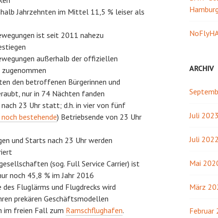
ken
Hambur
nhalb Jahrzehnten im Mittel 11,5 % leiser als
NoFlyHA
bewegungen ist seit 2011 nahezu
estiegen
ewegungen außerhalb der offiziellen
ARCHIV
 % zugenommen
ten den betroffenen Bürgerinnen und
Septemb
raubt, nur in 74 Nächten fanden
ach 23 Uhr statt; d.h. in vier von fünf
Juli 202
t noch bestehende
) Betriebsende von 23 Uhr
Juli 202
gen und Starts nach 23 Uhr werden
riert
Mai 202
esellschaften (sog. Full Service Carrier) ist
nur noch 45,8 % im Jahr 2016
e des Fluglärms und Flugdrecks wird
März 20
t ihren prekären Geschäftsmodellen
h im freien Fall zum
Ramschflughafen
.
Februar