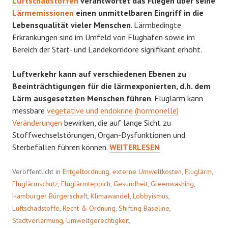
Luftschadstoffen
verantwortet das Fliegen über seine
Lärmemissionen
einen unmittelbaren Eingriff in die
Lebensqualität vieler Menschen
. Lärmbedingte
Erkrankungen sind im Umfeld von Flughäfen sowie im
Bereich der Start- und Landekorridore signifikant erhöht.
Luftverkehr kann auf verschiedenen Ebenen zu
Beeinträchtigungen für die lärmexponierten, d.h. dem
Lärm ausgesetzten Menschen führen
. Fluglärm kann
messbare
vegetative und endokrine (hormonelle)
Veränderungen
bewirken, die auf lange Sicht zu
Stoffwechselstörungen, Organ-Dysfunktionen und
FLUGLÄRM
Sterbefällen führen können.
WEITERLESEN
HAT
SEINEN
Veröffentlicht in
Entgeltordnung
,
externe Umweltkosten
,
Fluglärm
,
PREIS
Fluglärmschutz
,
Fluglärmteppich
,
Gesundheit
,
Greenwashing
,
Hamburger Bürgerschaft
,
Klimawandel
,
Lobbyismus
,
Luftschadstoffe
,
Recht & Ordnung
,
Shifting Baseline
,
Stadtverlärmung
,
Umweltgerechtigkeit
,