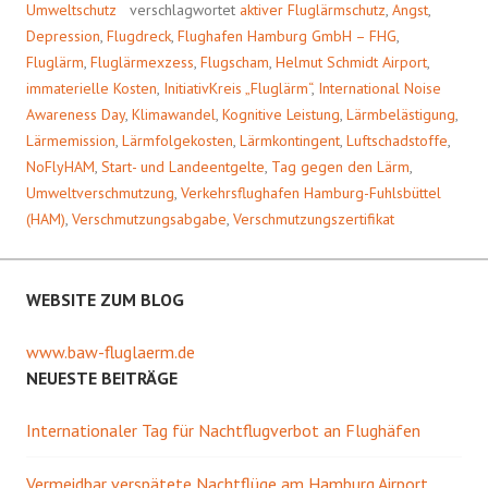
Umweltschutz
verschlagwortet
aktiver Fluglärmschutz
,
Angst
,
Depression
,
Flugdreck
,
Flughafen Hamburg GmbH – FHG
,
Fluglärm
,
Fluglärmexzess
,
Flugscham
,
Helmut Schmidt Airport
,
immaterielle Kosten
,
InitiativKreis „Fluglärm“
,
International Noise
Awareness Day
,
Klimawandel
,
Kognitive Leistung
,
Lärmbelästigung
,
Lärmemission
,
Lärmfolgekosten
,
Lärmkontingent
,
Luftschadstoffe
,
NoFlyHAM
,
Start- und Landeentgelte
,
Tag gegen den Lärm
,
Umweltverschmutzung
,
Verkehrsflughafen Hamburg-Fuhlsbüttel
(HAM)
,
Verschmutzungsabgabe
,
Verschmutzungszertifikat
WEBSITE ZUM BLOG
www.baw-fluglaerm.de
NEUESTE BEITRÄGE
Internationaler Tag für Nachtflugverbot an Flughäfen
Vermeidbar verspätete Nachtflüge am Hamburg Airport