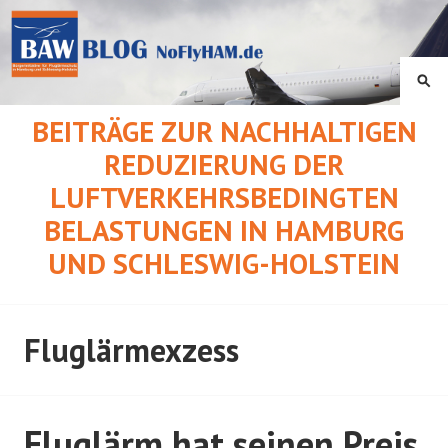
Springe
zum
Inhalt
SU
BEITRÄGE ZUR NACHHALTIGEN
REDUZIERUNG DER
LUFTVERKEHRSBEDINGTEN
BELASTUNGEN IN HAMBURG
UND SCHLESWIG-HOLSTEIN
Fluglärmexzess
Fluglärm hat seinen Preis