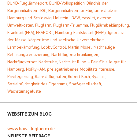
BUND-Fluglärmreport
,
BUND-Volkspetition
,
Bündnis der
Bürgerinitiativen - BBI
,
Bürgerinitiativen für Fluglärmschutz in
Hamburg und Schleswig-Holstein - BAW
,
easyJet
,
externe
Umweltkosten
,
Fluglärm
,
Fluglärm-Trilemma
,
Fluglärmbekämpfung
,
Frankfurt (FRA)
,
FRAPORT
,
Hamburg-Fuhlsbüttel (HAM)
,
Ignoranz
der Masse
,
körperliche und seelische Unversehrtheit
,
Lärmbekämpfung
,
LobbyControl
,
Martin Mosel
,
Nachhaltige
Belastungsreduzierung
,
Nachtflugbeschränkungen
,
Nachtflugverbot
,
Nachtruhe
,
Nachts ist Ruhe – Fair für alle gut für
Hamburg
,
NoFlyHAM
,
preisgetriebenes Mobilitätsinteresse
,
Privilegierung
,
Ramschflughafen
,
Robert Koch
,
Ryanair
,
Sozialpflichtigkeit des Eigentums
,
Spaßgesellschaft
,
Wachstumsgelüste
WEBSITE ZUM BLOG
www.baw-fluglaerm.de
NEUESTE BEITRÄGE