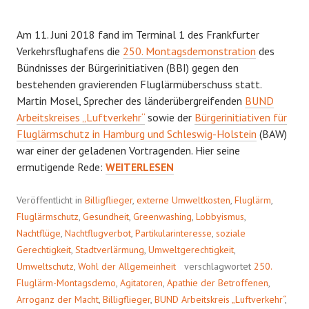
Am 11. Juni 2018 fand im Terminal 1 des Frankfurter
Verkehrsflughafens die
250. Montagsdemonstration
des
Bündnisses der Bürgerinitiativen (BBI) gegen den
bestehenden gravierenden Fluglärmüberschuss statt.
Martin Mosel, Sprecher des länderübergreifenden
BUND
Arbeitskreises „Luftverkehr“
sowie der
Bürgerinitiativen für
Fluglärmschutz in Hamburg und Schleswig-Holstein
(BAW)
war einer der geladenen Vortragenden. Hier seine
RUHE,
ermutigende Rede:
WEITERLESEN
JETZT!
Veröffentlicht in
Billigflieger
,
externe Umweltkosten
,
Fluglärm
,
Fluglärmschutz
,
Gesundheit
,
Greenwashing
,
Lobbyismus
,
Nachtflüge
,
Nachtflugverbot
,
Partikularinteresse
,
soziale
Gerechtigkeit
,
Stadtverlärmung
,
Umweltgerechtigkeit
,
Umweltschutz
,
Wohl der Allgemeinheit
verschlagwortet
250.
Fluglärm-Montagsdemo
,
Agitatoren
,
Apathie der Betroffenen
,
Arroganz der Macht
,
Billigflieger
,
BUND Arbeitskreis „Luftverkehr“
,