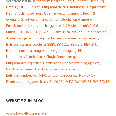
Veröffentlicht in
Bahnbenutzungsregelung
,
Flughafen Hamburg
GmbH (FHG)
,
Fluglärm
,
Fluglärmschutz
,
Hamburger Bürgerschaft
,
Helmut Schmidt-Airport
,
Oberverwaltungsgericht
,
Recht &
Ordnung
,
Stadtverlärmung
,
Verkehrsflughafen Hamburg-
Fuhlsbüttel (HAM)
verschlagwortet
§ 29 Abs. 1 LuftVG
,
§ 6
LuftVG
,
1 E 18/18
,
10/16/21-Punkte-Plan
,
aktiver Fluglärmschutz
,
Änderungsgenehmigungsverfahren
,
Bahnbenutzungsregeln
,
Bahnbenutzungsregelung (BBR)
,
BBR 2.1
,
BBR 2.2
,
BBR 2.3
,
Betriebseinschränkung
,
Betriebsgenehmigung
,
EU-
Umgebungslärmrichtlinie
,
Flughafenordnung
,
Fluglärmprivilegierung
,
Hamburger Oberverwaltungsgericht
,
Hamburger Senat
,
Hamburgische Bürgerschaft
,
Luftfahrthandbuches (AIP)
,
Luftverkehrsgesetz
,
NoFlyHAM
,
Planfeststellungsbeschluss
,
RL 2002/49/EG
,
RWY05/23
,
RWY33/15
WEBSITE ZUM BLOG
www.baw-fluglaerm.de