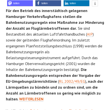
teilen
teilen
teilen
Für den Betrieb des innerstädtisch gelegenen
Hamburger Verkehrsflughafens stellen die
Bahnbenutzungsregeln eine Maßnahme zur Minderung
der Anzahl an Fluglärmbetroffenen dar.
Sie sind
Bestandteil des aktuellen Luftfahrthandbuches (
AIP
)
sowie der geltenden Flughafenordnung. Im zuletzt
ergangenen Planfeststellungsbeschluss (1998) werden die
Bahnbenutzungsregeln als
Belastungssteuerungsinstrument aufgeführt. Durch das
Hamburger Oberverwaltungsgericht (2001) wurden die
Inhalte der Bahnbenutzungsregeln bestätigt.
Die
Bahnbenutzungsregeln entsprechen der Vorgabe der
EU-Umgebungslärmrichtlinie
(
RL 2002/49/EG
)
, nach der
Lärmquellen zu bündeln und zu ordnen sind, um die
Anzahl an Lärmbetroffenen so gering wie möglich zu
UNRECHT
halten
.
WEITERLESEN
GESPROCHEN?